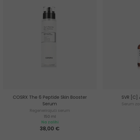
COSRX The 6 Peptide Skin Booster
SVR [C]
Serum
Serum za 
Regenerirajući serum
150 ml
Na zalihi
38,00 €