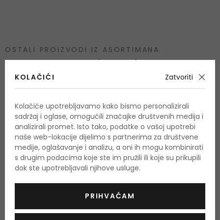
OSTALI PROIZVODI IZ ASORTIMANA
Dr. Althea Vitamin C
KOLAČIĆI
Zatvoriti
Kolačiće upotrebljavamo kako bismo personalizirali
sadržaj i oglase, omogućili značajke društvenih medija i
analizirali promet. Isto tako, podatke o vašoj upotrebi
naše web-lokacije dijelimo s partnerima za društvene
medije, oglašavanje i analizu, a oni ih mogu kombinirati
s drugim podacima koje ste im pružili ili koje su prikupili
dok ste upotrebljavali njihove usluge.
PRIHVAĆAM