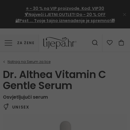
⭐
- 30 %
na VIP proizvode. Kod:
VIP30
🍹Najveći LJETNI OUTLET!
Do - 20 % OFF
🔐Psst ... Tvoje tajno iznenađenje je spremno!🎁
ZA ŽENE
Dr. Althea Vitamin C
Gentle Serum
Osvjetljujući serum
UNISEX