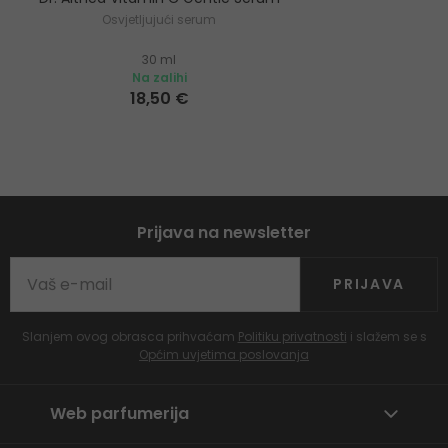
Osvjetljujući serum
30 ml
Na zalihi
18,50 €
Prijava na newsletter
PRIJAVA
Slanjem ovog obrasca prihvaćam
Politiku privatnosti
i slažem se s
Općim uvjetima poslovanja
Web parfumerija