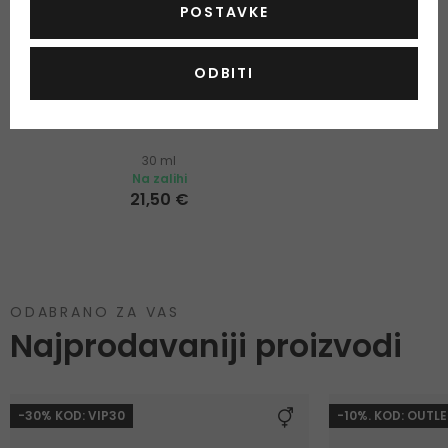
POSTAVKE
ODBITI
Dr. Althea Vitamin C Boosting Serum
Antioksidativni serum
30 ml
Na zalihi
21,50 €
ODABRANO ZA VAS
Najprodavaniji proizvodi
-30% KOD: VIP30
-10%. KOD: OUTLE