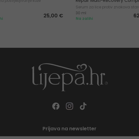
Repair Multi-Recovery Comp
a posvjetljivanje kože
Serum za lice protiv znakova sta
30 ml
25,00 €
6
hi
Na zalihi
Prijava na newsletter