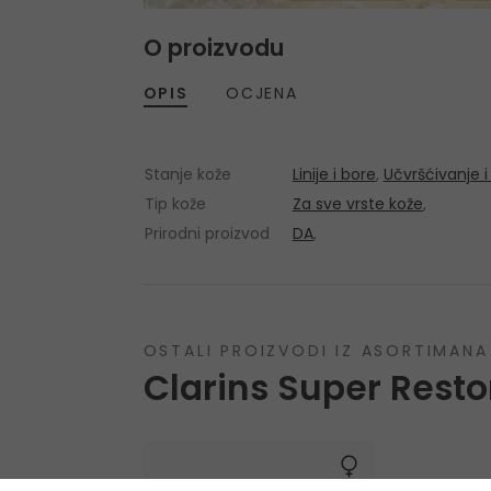
O proizvodu
OPIS
OCJENA
Stanje kože
Linije i bore
,
Učvršćivanje i 
Tip kože
Za sve vrste kože
,
Prirodni proizvod
DA
,
OSTALI PROIZVODI IZ ASORTIMANA
Clarins Super Resto