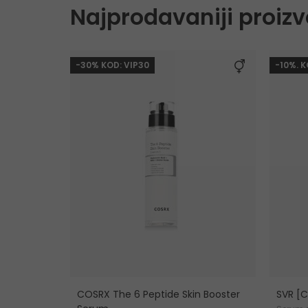
Najprodavaniji proizv
-30% KOD: VIP30
-10%. 
COSRX The 6 Peptide Skin Booster
SVR [