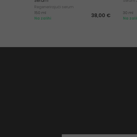
Serum
Serum z
Regenerirajući serum
150 ml
30 ml
38,00 €
Na zalihi
Na zali