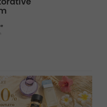
torative
um
ce
n