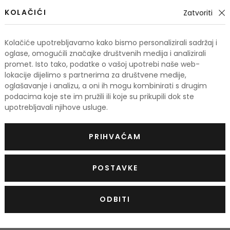
KOLAČIĆI
Zatvoriti
Kolačiće upotrebljavamo kako bismo personalizirali sadržaj i
oglase, omogućili značajke društvenih medija i analizirali
promet. Isto tako, podatke o vašoj upotrebi naše web-
lokacije dijelimo s partnerima za društvene medije,
oglašavanje i analizu, a oni ih mogu kombinirati s drugim
podacima koje ste im pružili ili koje su prikupili dok ste
-10%
upotrebljavali njihove usluge.
Clarins Super Restorative
PRIHVAĆAM
Day Cream
Dnevna krema za učvršćivanje
50 ml
85,00 €
POSTAVKE
Na zalihi
ODBITI