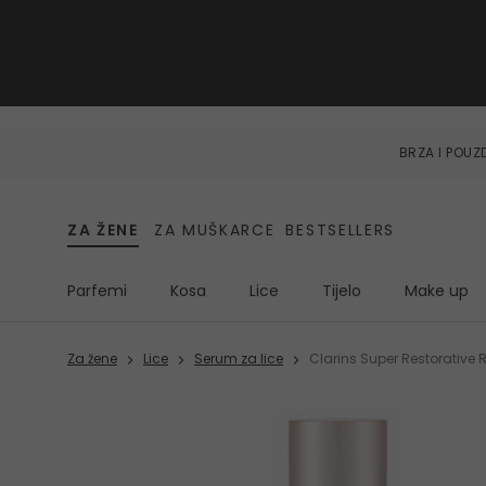
BRZA I POU
ZA ŽENE
ZA MUŠKARCE
BESTSELLERS
Parfemi
Kosa
Lice
Tijelo
Make up
Za žene
Lice
Serum za lice
Clarins Super Restorative