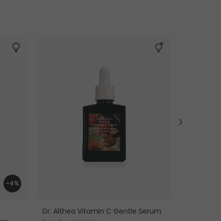
-4%
Dr. Althea Vitamin C Gentle Serum
Clarins Hy