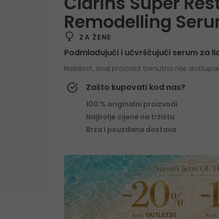
Clarins Super Res
Remodelling Ser
ZA ŽENE
Podmlađujući i učvršćujući serum za li
Nažalost, ovaj proizvod trenutno nije dostupa
Zašto kupovati kod nas?
100 % originalni proizvodi
Najbolje cijene na tržištu
Brza i pouzdana dostava