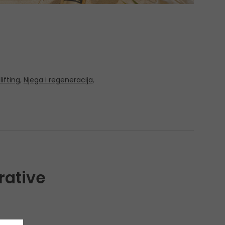
lifting
,
Njega i regeneracija
,
rative