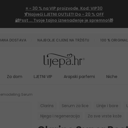
⭐
- 30 %
na VIP proizvode. Kod:
VIP30
🍹Najveći LJETNI OUTLET!
Do - 20 % OFF
🔐Psst ... Tvoje tajno iznenađenje je spremno!🎁
ZDANA DOSTAVA
NAJBOLJE CIJENE NA TRŽIŠTU
100 % ORIGINAL
Za dom
LJETNI VIP
Arapski parfemi
Niche
 Remodelling Serum
Clarins
Serum za lice
Linije i bore
U
Njega i regeneracija
Za sve vrste kože