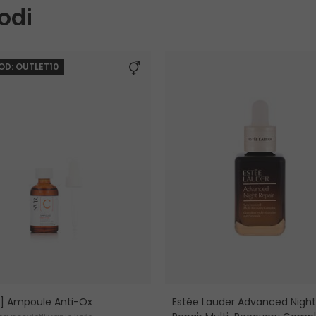
odi
KOD: OUTLET10
C] Ampoule Anti-Ox
Estée Lauder Advanced Night