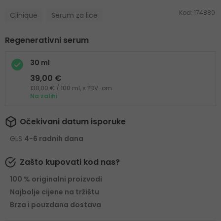
Kod:
174880
Clinique
Serum za lice
Regenerativni serum
30 ml
39,00 €
130,00 € / 100 ml, s PDV-om
Na zalihi
Očekivani datum isporuke
GLS
4-6 radnih dana
Zašto kupovati kod nas?
100 % originalni proizvodi
Najbolje cijene na tržištu
Brza i pouzdana dostava