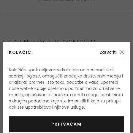
OSTALI PROIZVODI IZ ASORTIMANA
Clinique Moisture Surge
KOLAČIĆI
Zatvoriti
Kolačiće upotrebljavamo kako bismo personalizirali
sadržaj i oglase, omogućili značajke društvenih medija i
analizirali promet. Isto tako, podatke o vašoj upotrebi
naše web-lokacije dijelimo s partnerima za društvene
medije, oglašavanje i analizu, a oni ih mogu kombinirati
s drugim podacima koje ste im pružili ili koje su prikupili
dok ste upotrebljavali njihove usluge.
PRIHVAĆAM