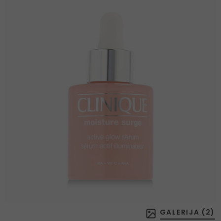
GALERIJA (
2
)