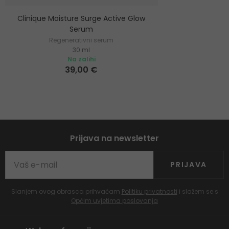
Clinique Moisture Surge Active Glow
Serum
Regenerativni serum
30 ml
Na zalihi
39,00 €
Prijava na newsletter
PRIJAVA
Slanjem ovog obrasca prihvaćam
Politiku privatnosti
i slažem se s
Općim uvjetima poslovanja