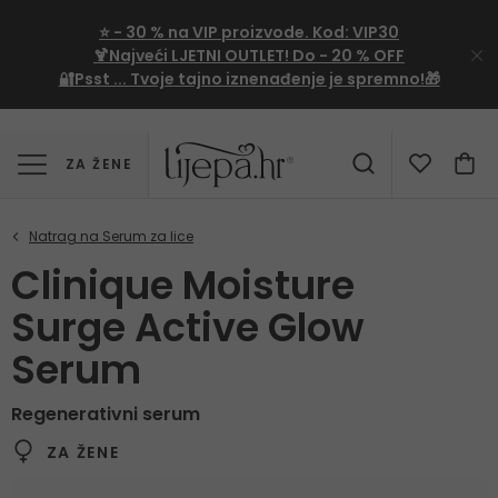
⭐
- 30 %
na VIP proizvode. Kod:
VIP30
🍹Najveći LJETNI OUTLET!
Do - 20 % OFF
🔐Psst ... Tvoje tajno iznenađenje je spremno!🎁
ZA ŽENE
Clinique Moisture
Surge Active Glow
Serum
Regenerativni serum
ZA ŽENE