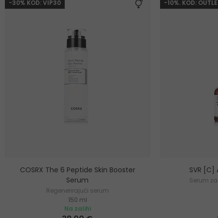
-30% KOD: VIP30
-10%. KOD: OUTLE
COSRX The 6 Peptide Skin Booster
SVR [C]
Serum
Serum za 
Regenerirajući serum
150 ml
Na zalihi