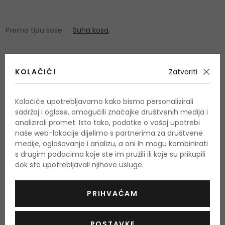
Prema tipu kose
Suha kosa
,
KOLAČIĆI
Zatvoriti
Kolačiće upotrebljavamo kako bismo personalizirali
OSTALI PROIZVODI IZ ASORTIMANA
sadržaj i oglase, omogućili značajke društvenih medija i
Kallos Cosmetics Cherry
analizirali promet. Isto tako, podatke o vašoj upotrebi
naše web-lokacije dijelimo s partnerima za društvene
medije, oglašavanje i analizu, a oni ih mogu kombinirati
s drugim podacima koje ste im pružili ili koje su prikupili
-20%. KOD: OUTLET20
dok ste upotrebljavali njihove usluge.
PRIHVAĆAM
POSTAVKE