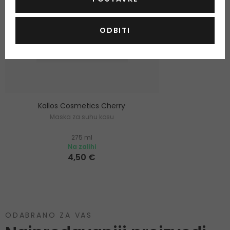
ODBITI
Kallos Cosmetics Cherry
Maska za suhu kosu
275 ml
Na zalihi
4,50 €
ODABRANO ZA VAS