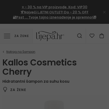
⭐
- 30 %
na VIP proizvode. Kod:
VIP30
🍹Najveći LJETNI OUTLET!
Do - 20 % OFF
🔐Psst ... Tvoje tajno iznenađenje je spremno!🎁
ZA ŽENE
Kallos Cosmetics
Cherry
Hidratantni šampon za suhu kosu
ZA ŽENE