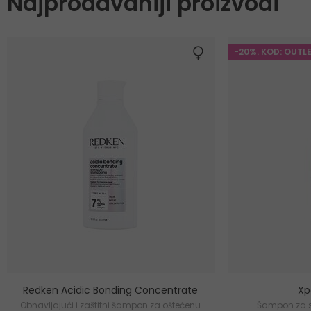
Najprodavaniji proizvodi
-20%. KOD: OUTL
Redken Acidic Bonding Concentrate
Xp
Obnavljajući i zaštitni šampon za oštećenu
Šampon za 