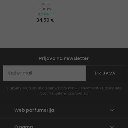
kosu
500 ml
Na zalihi
34,50 €
Prijava na newsletter
PRIJAVA
Slanjem ovog obrasca prihvaćam
Politiku privatnosti
i slažem se s
Općim uvjetima poslovanja
Web parfumerija
O nama