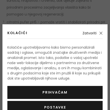
suhoća, hrapavost i crvenilo, dok djeluje zajedno s
prirodnim procesima zacjeljivanja vlasišta kako bi
pomogao u njegovoj regeneraciji;
citratni pufer pH5 - pomaže vratiti i stabilizirati prirodni pH
vlasišta, potiče aktivaciju enzima i zaštitu od iritacije.
KOLAČIĆI
Zatvoriti
Neutralizira alkalne štetne čimbenike (kao što su jaki
surfaktanti), potiče bitan proces uklanjanja mrtvih stanica
Kolačiće upotrebljavamo kako bismo personalizirali
kože (poznat kao deskvamacija), sprječava razvoj
sadržaj i oglase, omogućili značajke društvenih medija i
bakterija i stvara optimalno okruženje u kojem prirodna
analizirali promet. Isto tako, podatke o vašoj upotrebi
naše web-lokacije dijelimo s partnerima za društvene
flora kože buja.
medije, oglašavanje i analizu, a oni ih mogu kombinirati
s drugim podacima koje ste im pružili ili koje su prikupili
Upotreba
dok ste upotrebljavali njihove usluge.
Umasirajte u mokru kosu. Ostavite da se upije, zatim
PRIHVAĆAM
temeljito isperite.
Količina i sastojci
POSTAVKE