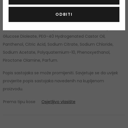
Količina: 250 ml
ODBITI
Aqua, Sorbitol, Sodium Myreth Sulfate, Sodium Laureth
Sulfate, Sodium Cocoamphoacetate, PEG-120 Methyl
Glucose Dioleate, PEG-40 Hydrogenated Castor Oil,
Panthenol, Citric Acid, Sodium Citrate, Sodium Chloride,
Sodium Acetate, Polyquaternium-10, Phenoxyethanol,
Piroctone Olamine, Parfum.
Popis sastojaka se može promijeniti. Savjetuje se da uvijek
provjerite popis sastojaka navedenih na kupljenom
proizvodu.
Prema tipu kose
Osjetljivo vlasište