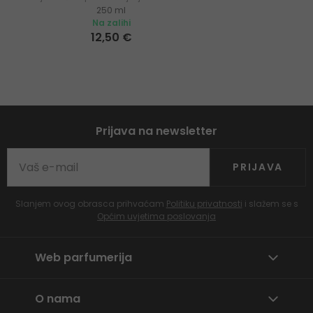
250 ml
Na zalihi
12,50 €
Prijava na newsletter
PRIJAVA
Slanjem ovog obrasca prihvaćam
Politiku privatnosti
i slažem se s
Općim uvjetima poslovanja
Web parfumerija
O nama