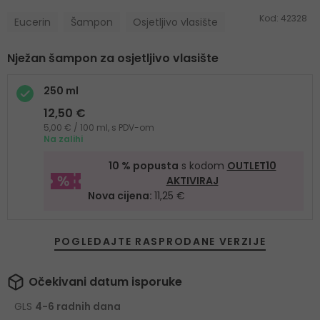
Kod:
42328
Eucerin
Šampon
Osjetljivo vlasište
Nježan šampon za osjetljivo vlasište
250 ml
12,50 €
5,00 € / 100 ml, s PDV-om
Na zalihi
10 % popusta
s kodom
OUTLET10
AKTIVIRAJ
Nova cijena:
11,25 €
POGLEDAJTE RASPRODANE VERZIJE
Očekivani datum isporuke
GLS
4-6 radnih dana