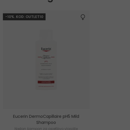
-10%. KOD: OUTLET10
Eucerin DermoCapillaire pH5 Mild
Shampoo
Nježan šampon za osjetljivo vlasište