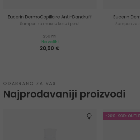
Eucerin DermoCapillaire Anti-Dandruff
Eucerin Der
Šampon za masnu kosu i perut
Šampon za su
250 ml
Na zalihi
20,50 €
ODABRANO ZA VAS
Najprodavaniji proizvodi
-20%. KOD: OUTL