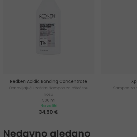
Redken Acidic Bonding Concentrate
Xp
Obnavljajući i zaštitni šampon za oštećenu
Šampon za 
kosu
500 ml
Na zalihi
34,50 €
Nedavno gledano