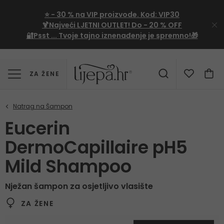
⭐
- 30 %
na VIP proizvode. Kod:
VIP30
🍹Najveći LJETNI OUTLET!
Do - 20 % OFF
🔐Psst ... Tvoje tajno iznenađenje je spremno!🎁
ZA ŽENE
Eucerin
DermoCapillaire pH5
Mild Shampoo
Nježan šampon za osjetljivo vlasište
ZA ŽENE