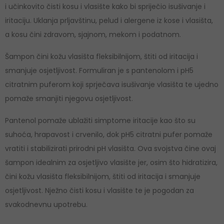
i učinkovito čisti kosu i vlasište kako bi spriječio isušivanje i
iritaciju. Uklanja prljavštinu, pelud i alergene iz kose i vlasišta,
a kosu čini zdravom, sjajnom, mekom i podatnom.
Šampon čini kožu vlasišta fleksibilnijom, štiti od iritacija i
smanjuje osjetljivost. Formuliran je s pantenolom i pH5
citratnim puferom koji sprječava isušivanje vlasišta te ujedno
pomaže smanjiti njegovu osjetljivost.
Pantenol pomaže ublažiti simptome iritacije kao što su
suhoća, hrapavost i crvenilo, dok pH5 citratni pufer pomaže
vratiti i stabilizirati prirodni pH vlasišta. Ova svojstva čine ovaj
šampon idealnim za osjetljivo vlasište jer, osim što hidratizira,
čini kožu vlasišta fleksibilnijom, štiti od iritacija i smanjuje
osjetljivost. Nježno čisti kosu i vlasište te je pogodan za
svakodnevnu upotrebu.