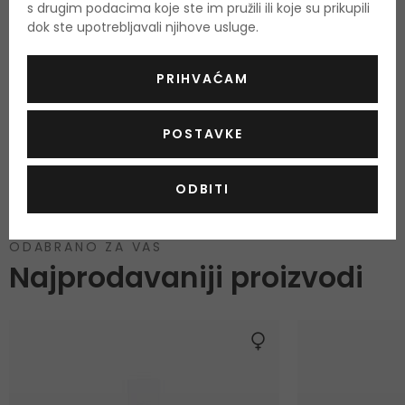
s drugim podacima koje ste im pružili ili koje su prikupili
O proizvodu
dok ste upotrebljavali njihove usluge.
OPIS
OCJENA
OSTALE INFORMACIJE
PRIHVAĆAM
Ruža za usne
Sjajna
,
POSTAVKE
Vrsta ruža za usne
Klasična
,
Boja
crvena
,
smeđa
,
roza
,
koraljna
,
ODBITI
ODABRANO ZA VAS
Najprodavaniji proizvodi