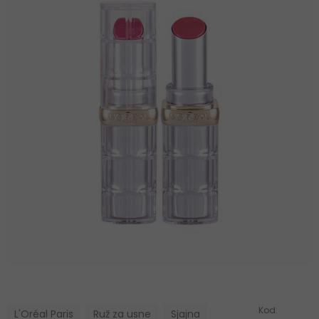
Kod:
L'Oréal Paris
Ruž za usne
Sjajna