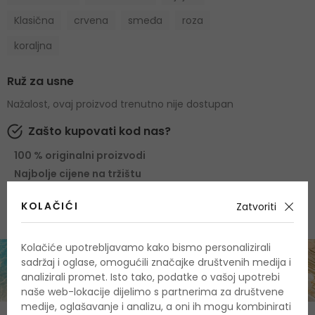
Klasična
crvena
smeđa
roza
koraljna
Ruž za usne
Nažalost, ovaj proizvod trenutno nije dostupan
Zašto kupovati kod nas?
100 % originalni proizvodi
Najbolje cijene na tržištu
Brza i pouzdana dostava
KOLAČIĆI
Zatvoriti
Kolačiće upotrebljavamo kako bismo personalizirali
sadržaj i oglase, omogućili značajke društvenih medija i
analizirali promet. Isto tako, podatke o vašoj upotrebi
naše web-lokacije dijelimo s partnerima za društvene
medije, oglašavanje i analizu, a oni ih mogu kombinirati