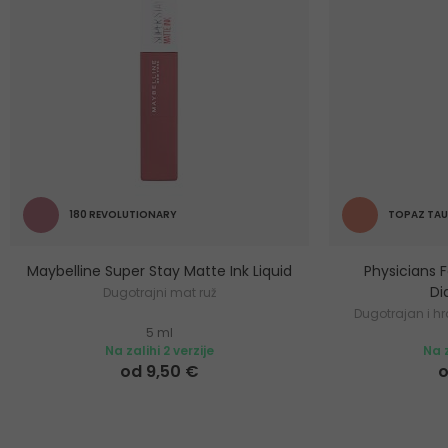
180 REVOLUTIONARY
TOPAZ TAU
Maybelline Super Stay Matte Ink Liquid
Physicians 
Di
Dugotrajni mat ruž
Dugotrajan i hr
5 ml
Na zalihi 2 verzije
Na z
od 9,50 €
o