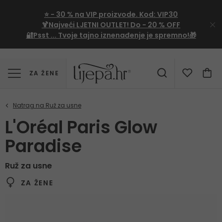
⭐
- 30 %
na VIP proizvode. Kod:
VIP30
🍹Najveći LJETNI OUTLET!
Do - 20 % OFF
🔐Psst ... Tvoje tajno iznenađenje je spremno!🎁
ZA ŽENE
L'Oréal Paris Glow
Paradise
Ruž za usne
ZA ŽENE