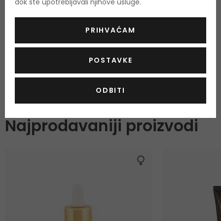
dok ste upotrebljavali njihove usluge.
O proizvodu
OPIS
OCJENA
PRIHVAĆAM
POSTAVKE
Tekstura
Serum
,
ODBITI
ODABRANO ZA VAS
Najprodavaniji proizvodi