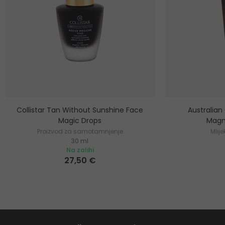
Collistar Tan Without Sunshine Face
Australian
Magic Drops
Magn
Proizvod za samotamnjenje
Mlij
30 ml
Na zalihi
27,50 €