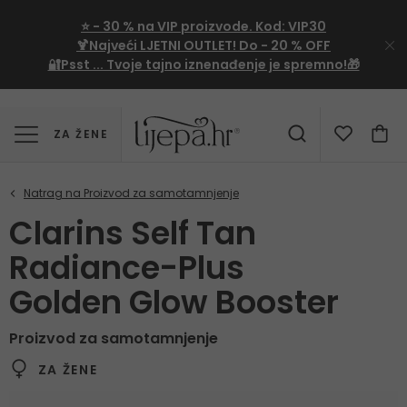
⭐
- 30 %
na VIP proizvode. Kod:
VIP30
🍹Najveći LJETNI OUTLET!
Do - 20 % OFF
🔐Psst ... Tvoje tajno iznenađenje je spremno!🎁
ZA ŽENE
Clarins Self Tan
Radiance-Plus
Golden Glow Booster
Proizvod za samotamnjenje
ZA ŽENE