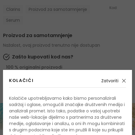
Kod:
Clarins
Proizvod za samotamnjenje
Serum
Proizvod za samotamnjenje
Nažalost, ovaj proizvod trenutno nije dostupan
Zašto kupovati kod nas?
100 % originalni proizvodi
Najbolje cijene na tržištu
KOLAČIĆI
Zatvoriti
Brza i pouzdana dostava
Kolačiće upotrebljavamo kako bismo personalizirali
sadržaj i oglase, omogućili značajke društvenih medija i
analizirali promet. Isto tako, podatke o vašoj upotrebi
naše web-lokacije dijelimo s partnerima za društvene
medije, oglašavanje i analizu, a oni ih mogu kombinirati
s drugim podacima koje ste im pružili ili koje su prikupili