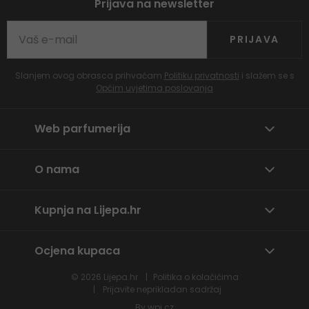
Prijava na newsletter
PRIJAVA
Slanjem ovog obrasca prihvaćam
Politiku privatnosti
i slažem se s
Općim uvjetima poslovanja
Web parfumerija
O nama
Kupnja na Lijepa.hr
Ocjena kupaca
© 2026
Lijepa.hr
Politika o kolačićima
Prijavite neprikladan sadržaj
By
wpj.cz