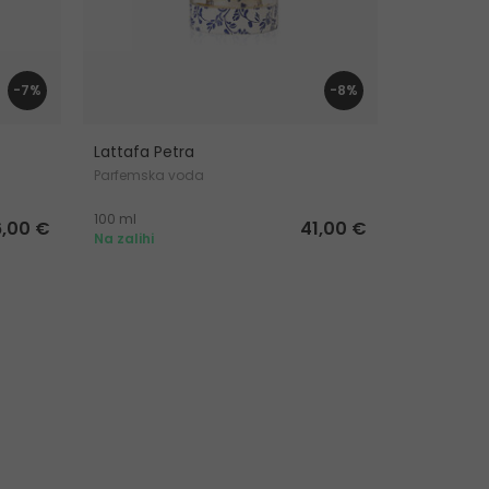
-7%
-8%
Lattafa Petra
Lattafa Y
Parfemska voda
Parfemska
100 ml
100 ml
6,00 €
41,00 €
Na zalihi
Na zalihi