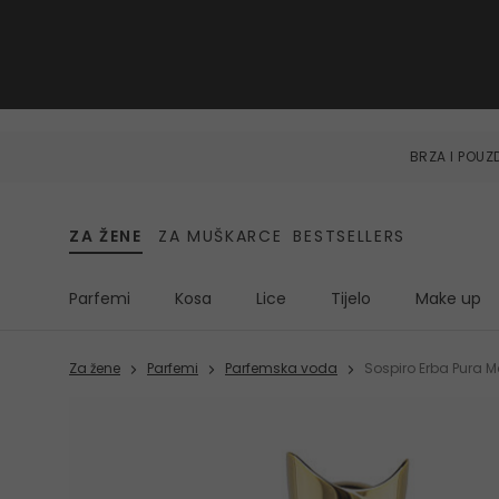
BRZA I POU
ZA ŽENE
ZA MUŠKARCE
BESTSELLERS
Parfemi
Kosa
Lice
Tijelo
Make up
Za žene
Parfemi
Parfemska voda
Sospiro Erba Pura 