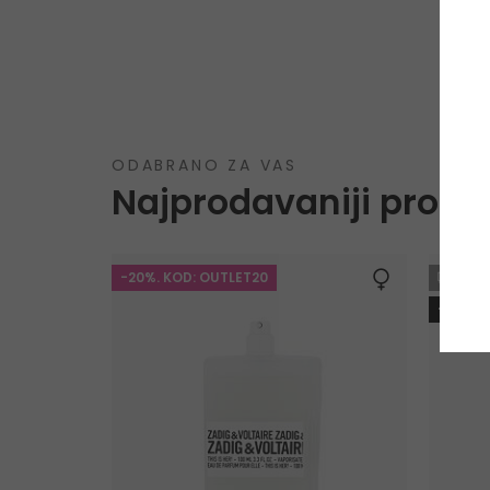
ODABRANO ZA VAS
Najprodavaniji proizv
-20%. KOD: OUTLET20
GRA
-10%. 