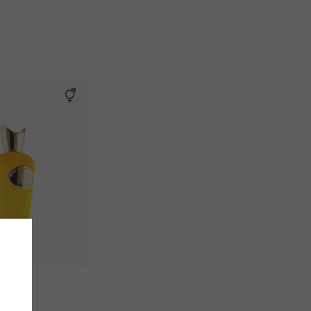
ba Oud
voda