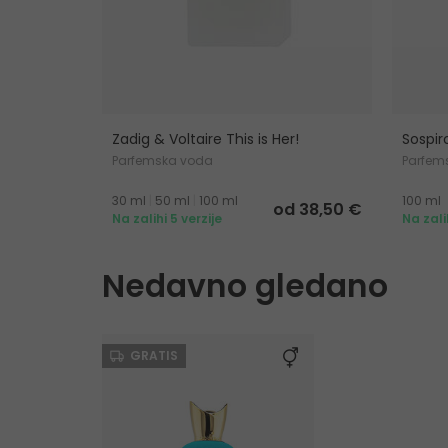
Zadig & Voltaire This is Her!
Sospir
Parfemska voda
Parfem
30 ml
|
50 ml
|
100 ml
100 ml
od 38,50 €
Na zalihi 5 verzije
Na zali
Nedavno gledano
GRATIS