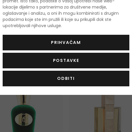
promet. Isto tako, podatke o vašoj upotrebi naše web-
lokacije dijelimo s partnerima za društvene medije,
100 ml
100 ml
176,50 €
Na zalihi
Na zalihi
oglašavanje i analizu, a oni ih mogu kombinirati s drugim
podacima koje ste im pružili ili koje su prikupili dok ste
upotrebljavali njihove usluge.
PRIHVAĆAM
odi
POSTAVKE
TIS
-10%. KOD: OUTLET10
ODBITI
KOD: OUTLET10