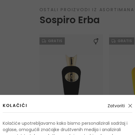
OSTALI PROIZVODI IZ ASORTIMANA
Sospiro Erba
GRATIS
GRATIS
KOLAČIĆI
Zatvoriti
Kolačiće upotrebljavamo kako bismo personalizirali sadržaj i
Sospiro Erba Leather
Sospiro Er
oglase, omogućili značajke društvenih medija i analizirali
Parfemska voda
Parfemska 