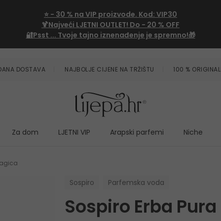
⭐
- 30 %
na VIP proizvode. Kod:
VIP30
🍹Najveći LJETNI OUTLET!
Do - 20 % OFF
🔐Psst ... Tvoje tajno iznenađenje je spremno!🎁
ZDANA DOSTAVA
NAJBOLJE CIJENE NA TRŽIŠTU
100 % ORIGINAL
Za dom
LJETNI VIP
Arapski parfemi
Niche
Magica
Sospiro
Parfemska voda
Sospiro Erba Pura