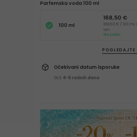
Parfemska voda 100 ml
168,50 €
168,50 € / 100 ml,
100 ml
om
Na zalihi
POGLEDAJTE 
Očekivani datum isporuke
GLS
4-6 radnih dana