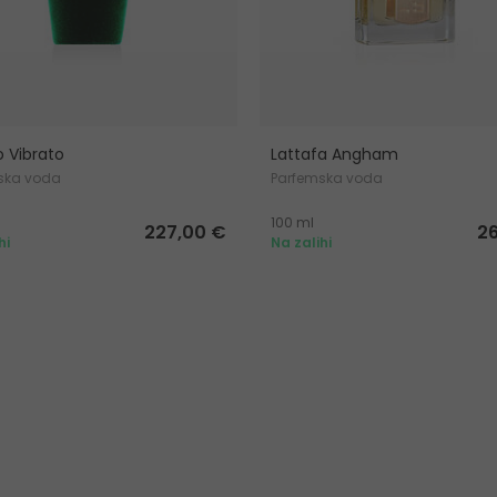
o Vibrato
Lattafa Angham
ska voda
Parfemska voda
100 ml
227,00 €
2
hi
Na zalihi