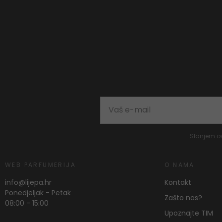
Slanjem o
WEB PARFUMERIJA
O NAMA
info@lijepa.hr
Kontakt
Ponedjeljak - Petak
Zašto nas?
08:00 - 15:00
Upoznajte TIM