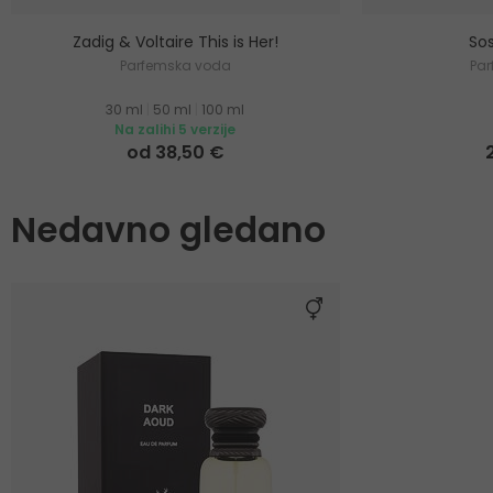
Zadig & Voltaire This is Her!
Sos
Parfemska voda
Pa
30 ml
|
50 ml
|
100 ml
Na zalihi 5 verzije
od 38,50 €
Nedavno gledano