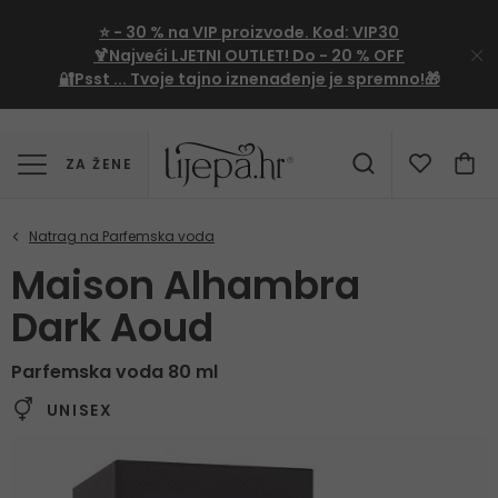
⭐
- 30 %
na VIP proizvode. Kod:
VIP30
🍹Najveći LJETNI OUTLET!
Do - 20 % OFF
🔐Psst ... Tvoje tajno iznenađenje je spremno!🎁
ZA ŽENE
Maison Alhambra
Dark Aoud
Parfemska voda 80 ml
UNISEX