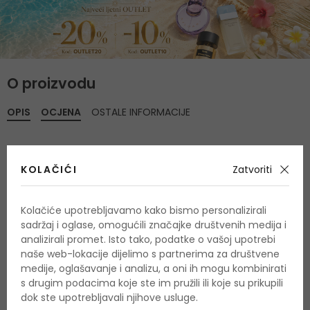
O proizvodu
OPIS
OCJENA
OSTALE INFORMACIJE
KOLAČIĆI
Zatvoriti
Još nema recenzija za ovaj proizvod.
Budite prvi.
Kolačiće upotrebljavamo kako bismo personalizirali
sadržaj i oglase, omogućili značajke društvenih medija i
analizirali promet. Isto tako, podatke o vašoj upotrebi
OCIJENITE PROIZVOD
naše web-lokacije dijelimo s partnerima za društvene
medije, oglašavanje i analizu, a oni ih mogu kombinirati
Podaci o dobivanju ocjena
s drugim podacima koje ste im pružili ili koje su prikupili
dok ste upotrebljavali njihove usluge.