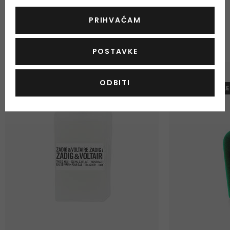
PRIHVAĆAM
ODABRANO ZA VAS
Najprodavaniji proizvodi
POSTAVKE
-20%. KOD: OUTLET20
GRATIS
ODBITI
-10%. KOD: OUTLE