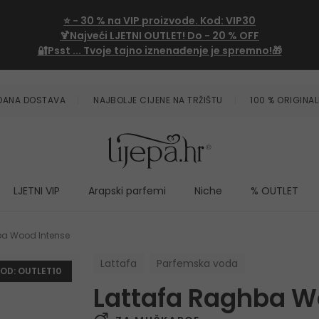
⭐
- 30 %
na VIP proizvode. Kod:
VIP30
🍹Najveći LJETNI OUTLET!
Do - 20 % OFF
🔐Psst ... Tvoje tajno iznenađenje je spremno!🎁
ZDANA DOSTAVA
NAJBOLJE CIJENE NA TRŽIŠTU
100 % ORIGINAL
LJETNI VIP
Arapski parfemi
Niche
% OUTLET
ba Wood Intense
Lattafa
Parfemska voda
KOD: OUTLET10
Lattafa Raghba W