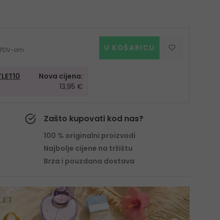
U KOŠARICU
 s PDV-om
LET10
Nova cijena:
13,95 €
Zašto kupovati kod nas?
100 % originalni proizvodi
Najbolje cijene na tržištu
Brza i pouzdana dostava