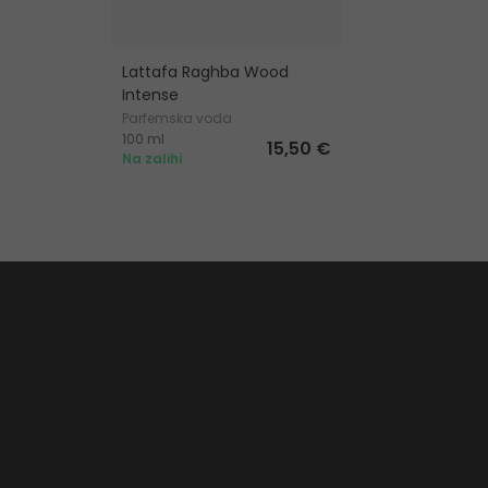
Lattafa Raghba Wood
Intense
Parfemska voda
100 ml
15,50 €
Na zalihi