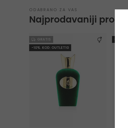
ODABRANO ZA VAS
Najprodavaniji proizv
GRATIS
-10%. 
-10%. KOD: OUTLET10