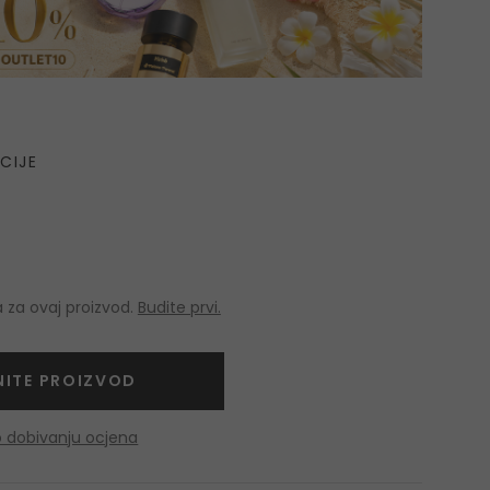
CIJE
 za ovaj proizvod.
Budite prvi.
NITE PROIZVOD
o dobivanju ocjena