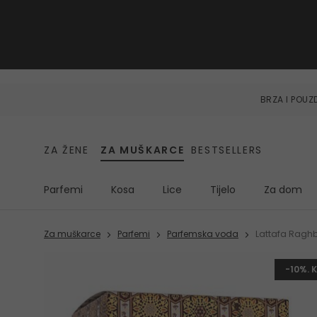
BRZA I POU
ZA ŽENE
ZA MUŠKARCE
BESTSELLERS
Parfemi
Kosa
Lice
Tijelo
Za dom
Za muškarce
Parfemi
Parfemska voda
Lattafa Ragh
-10%. 