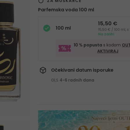
ZA MUŠKARCE
Parfemska voda 100 ml
15,50 €
100 ml
15,50 € / 100 ml,
Na zalihi
10 % popusta
s kodom
OUT
AKTIVIRAJ
Očekivani datum isporuke
GLS
4-6 radnih dana