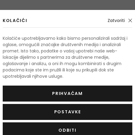
odi
KOLAČIĆI
Zatvoriti
Kolačiće upotrebljavamo kako bismo personalizirali sadržaj i
KOD: OUTLET10
oglase, omogućili značajke društvenih medija i analizirali
promet. Isto tako, podatke o vašoj upotrebi naše web-
lokacije dijelimo s partnerima za društvene medije,
oglašavanje i analizu, a oni ih mogu kombinirati s drugim
podacima koje ste im pružili ili koje su prikupili dok ste
upotrebljavali njihove usluge.
PRIHVAĆAM
POSTAVKE
-7%
ODBITI