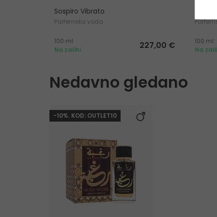
Sospiro Vibrato
Latta
Parfemska voda
Parfem
100 ml
100 ml
227,00 €
Na zalihi
Na zali
Nedavno gledano
-10%. KOD: OUTLET10