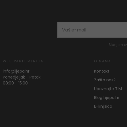
Slanjem o
WEB PARFUMERIJA
O NAMA
info@lijepa.hr
Kontakt
Ponedjeljak - Petak
Zašto nas?
08:00 - 15:00
Upoznajte TIM
Blog Lijepa.hr
E-knjižica