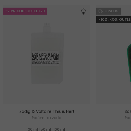
-20%. KOD: OUTLET20
GRATIS
-10%. KOD: OUTLE
Zadig & Voltaire This is Her!
Sos
Parfemska voda
Pa
30 ml
|
50 ml
|
100 ml