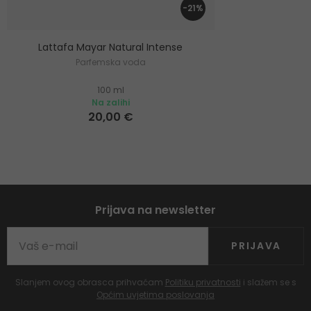
-21%
Lattafa Mayar Natural Intense
Parfemska voda
100 ml
Na zalihi
20,00 €
Prijava na newsletter
PRIJAVA
Slanjem ovog obrasca prihvaćam
Politiku privatnosti
i slažem se s
Općim uvjetima poslovanja