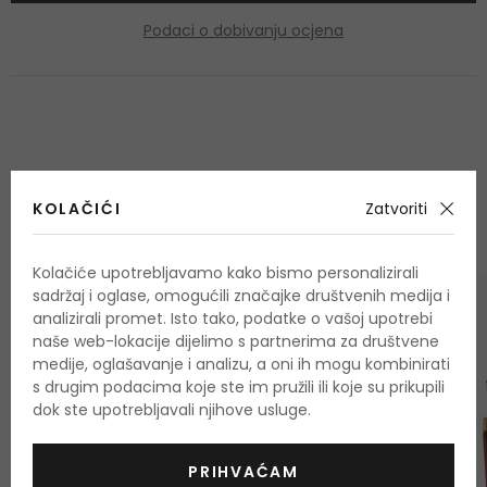
Podaci o dobivanju ocjena
OSTALI PROIZVODI IZ ASORTIMANA
KOLAČIĆI
Zatvoriti
Lattafa Mayar
Kolačiće upotrebljavamo kako bismo personalizirali
sadržaj i oglase, omogućili značajke društvenih medija i
-10%. KOD: OUTLET10
analizirali promet. Isto tako, podatke o vašoj upotrebi
naše web-lokacije dijelimo s partnerima za društvene
medije, oglašavanje i analizu, a oni ih mogu kombinirati
s drugim podacima koje ste im pružili ili koje su prikupili
dok ste upotrebljavali njihove usluge.
PRIHVAĆAM