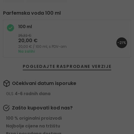
Parfemska voda 100 ml
100 ml
25,32 €
20,00 €
-21%
20,00 € / 100 ml, s PDV-om
Na zalihi
POGLEDAJTE RASPRODANE VERZIJE
Očekivani datum isporuke
GLS
4-6 radnih dana
Zašto kupovati kod nas?
100 % originalni proizvodi
Najbolje cijene na tržištu
Brza i pouzdana dostava