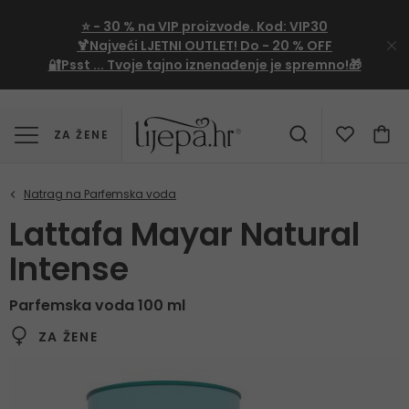
⭐
- 30 %
na VIP proizvode. Kod:
VIP30
🍹Najveći LJETNI OUTLET!
Do - 20 % OFF
🔐Psst ... Tvoje tajno iznenađenje je spremno!🎁
ZA ŽENE
Lattafa Mayar Natural
Intense
Parfemska voda 100 ml
ZA ŽENE