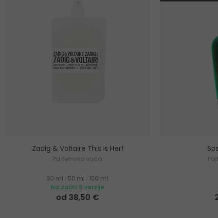
Zadig & Voltaire This is Her!
Sos
Parfemska voda
Pa
30 ml
|
50 ml
|
100 ml
Na zalihi 5 verzije
od 38,50 €