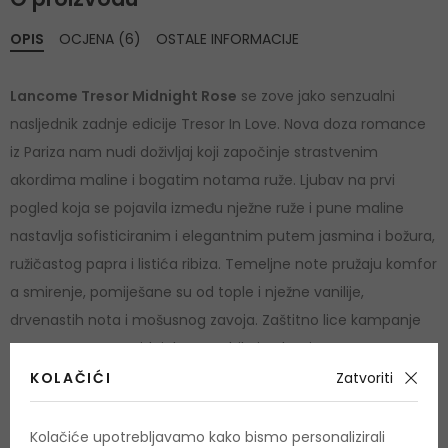
OPIS
OCJENA (6)
OSTALE INFORMACIJE
Lancome Tresor Midnight Rose
se zove jako senzualni
nasljednik zadnje edicije Tresor In Love. Nova doza romance
iz Pariza nam nudi doživljaj koji započinje strastvenim
akordima maline i bogatim notama ruže. Ljubav na prvi
pogled koja se pojavila između nježne ruže i pune maline
nastavlja sofisticiranim i elegantnim putem jasmina i božura,
ružičastog papra i listića ribiza. Temeljne note pružaju komfor
a smirenje, pomiješane su od tople i nježne vanilije,
drvenastih nota i mošusnog zavoja. Zaštitno lice kampanje
Lancome Tresor Midnight Rose bila je glumica Emma
Watson. Miris je predstavljen 2011. godine.
KOLAČIĆI
Zatvoriti
Kolačiće upotrebljavamo kako bismo personalizirali