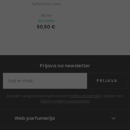
Parfemska voda
50 ml
Na zalihi
50,50 €
Prijava na newsletter
PRIJAVA
Slanjem ovog obrasca prihvaćam
Politiku privatnosti
i slažem se s
Općim uvjetima poslovanja
Web parfumerija