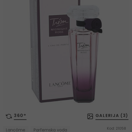
360°
GALERIJA (
3
)
Kod:
21058
Lancôme
Parfemska voda