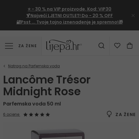
⭐
- 30 %
na VIP proizvode. Kod:
VIP30
🍹Najveći LJETNI OUTLET!
Do - 20 % OFF
🔐Psst ... Tvoje tajno iznenađenje je spremno!🎁
ZA ŽENE
Lancôme Trésor
Midnight Rose
Parfemska voda 50 ml
ZA ŽENE
6 ocjene