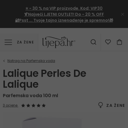
⭐
- 30 %
na VIP proizvode. Kod:
VIP30
🍹Najveći LJETNI OUTLET!
Do - 20 % OFF
🔐Psst ... Tvoje tajno iznenađenje je spremno!🎁
ZA ŽENE
Lalique Perles De
Lalique
Parfemska voda 100 ml
ZA ŽENE
3 ocjene