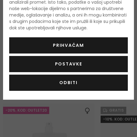
analizirali promet. Isto tako, podatke o vašoj upotrebi
naše web-lokacije dijelimo s partnerima za društvene
OPIS
OCJENA (3)
OSTALE INFORMACIJE
medije, oglašavanje i analizu, a oni ih mogu kombinirati
s drugim podacima koje ste im pružili ili koje su prikupili
dok ste upotrebljavali njihove usluge.
Perles De Lalique
je predstavljen na tržište 2006. godine.
Perles De Lalique je jednostavan, zanimljiv miris, sastoji se od
PRIHVAĆAM
perunike, papra i zemljanog pačulija.
POSTAVKE
ODABRANO ZA VAS
ODBITI
Najprodavaniji proizvodi
-20%. KOD: OUTLET20
GRATIS
-10%. KOD: OUTLE