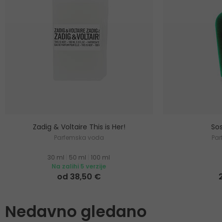
Zadig & Voltaire This is Her!
Sos
Parfemska voda
Pa
30 ml
|
50 ml
|
100 ml
Na zalihi 5 verzije
od 38,50 €
Nedavno gledano