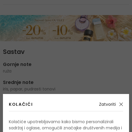
Sastav
Gornje note
ruža
Srednje note
iris, papar, pudrasti tonovi
Bazne note
KOLAČIĆI
Zatvoriti
pačuli, vetiver, hrastova mahovina, korijen irisa, drvo kašmira
Kolačiće upotrebljavamo kako bismo personalizirali
sadržaj i oglase, omogućili značajke društvenih medija i
O proizvodu