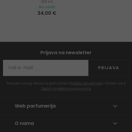
100 ml
Na zalihi
34,00 €
Prijava na newsletter
PRIJAVA
Slanjem ovog obrasca prihvaćam
Politiku privatnosti
i slažem se s
Općim uvjetima poslovanja
Web parfumerija
O nama