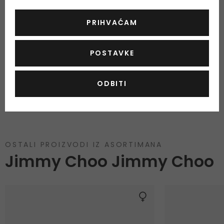
Vas da nam pošaljete e-mail i mi ćemo vam poslati sliku
proizvoda sa prikazanim sastojcima. Proizvođači redovito
PRIHVAĆAM
mijenjaju sastojke i često nas čak i ne informiraju o tome. Na
ovaj način, pobrinut ćemo se da zaprimite aktualni i ažurirani
POSTAVKE
popis sastojaka.
ODBITI
OSTALI PROIZVODI IZ ASORTIMANA
Jimmy Choo Jimmy Choo