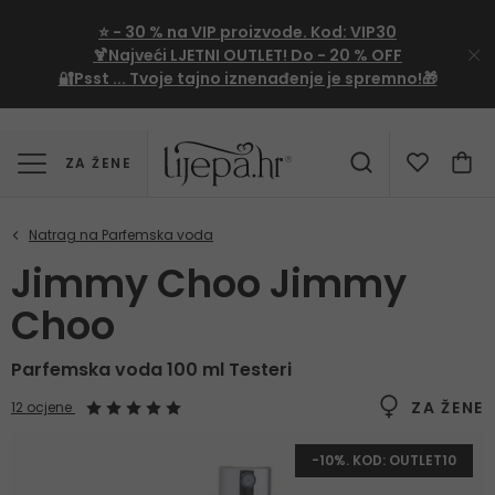
⭐
- 30 %
na VIP proizvode. Kod:
VIP30
🍹Najveći LJETNI OUTLET!
Do - 20 % OFF
🔐Psst ... Tvoje tajno iznenađenje je spremno!🎁
ZA ŽENE
Jimmy Choo Jimmy
Choo
Parfemska voda 100 ml Testeri
ZA ŽENE
12 ocjene
-10%. KOD: OUTLET10