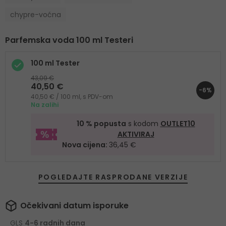
chypre-voćna
Parfemska voda 100 ml Testeri
100 ml Tester
43,09 €
40,50 €
-6%
40,50 € / 100 ml, s PDV-om
Na zalihi
10 % popusta
s kodom
OUTLET10
AKTIVIRAJ
Nova cijena:
36,45 €
POGLEDAJTE RASPRODANE VERZIJE
Očekivani datum isporuke
GLS
4-6 radnih dana