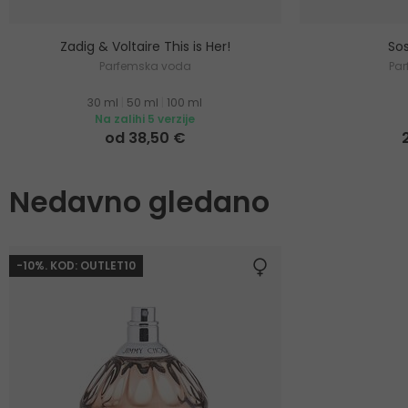
Zadig & Voltaire This is Her!
Sos
Parfemska voda
Pa
30 ml
|
50 ml
|
100 ml
Na zalihi 5 verzije
od 38,50 €
Nedavno gledano
-10%. KOD: OUTLET10