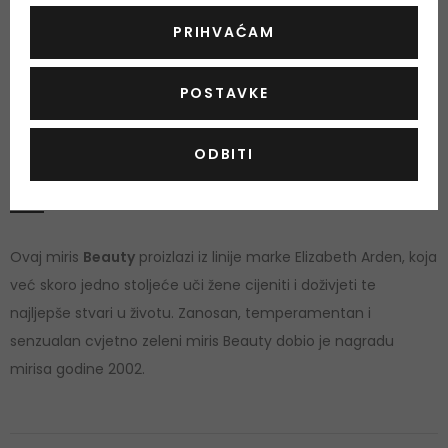
orhideja, đumbir, lotos, ljiljan, rabarbara
PRIHVAĆAM
Bazne note
sandalovo drvo, ambra, mošus
POSTAVKE
ODBITI
O proizvodu
OPIS
OCJENA (9)
OSTALE INFORMACIJE
Ovaj miris
Beauty
proizlazi iz linije marke Elizabeth Arden, koja
već skoro jedno stoljeće uči žene cijeniti i doživjeti te
najljepše stvari u životu. Zanosan, temperamentan i
senzualan cvjetno zeleni miris Beauty dobio je nagradu
mirisa godine 2002.