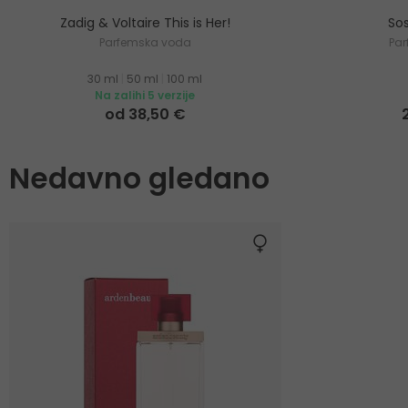
Zadig & Voltaire This is Her!
Sos
Parfemska voda
Pa
30 ml
|
50 ml
|
100 ml
Na zalihi 5 verzije
od 38,50 €
Nedavno gledano