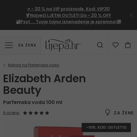
⭐
- 30 %
na VIP proizvode. Kod:
VIP30
🍹Najveći LJETNI OUTLET!
Do - 20 % OFF
🔐Psst ... Tvoje tajno iznenađenje je spremno!🎁
ZA ŽENE
Elizabeth Arden
Beauty
Parfemska voda 100 ml
ZA ŽENE
9 ocjene
-10%. KOD: OUTLET10