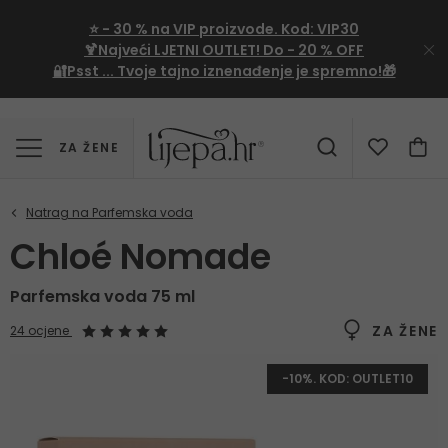
⭐
- 30 %
na VIP proizvode. Kod:
VIP30
🍹Najveći LJETNI OUTLET!
Do - 20 % OFF
🔐Psst ... Tvoje tajno iznenađenje je spremno!🎁
ZA ŽENE
Chloé Nomade
Parfemska voda 75 ml
ZA ŽENE
24 ocjene
-10%. KOD: OUTLET10