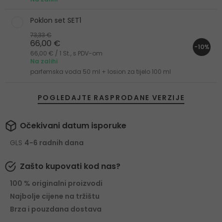
Poklon set SET1
73,33 €
66,00 €
-10%
66,00 € / 1 St., s PDV-om
Na zalihi
parfemska voda 50 ml + losion za tijelo 100 ml
POGLEDAJTE RASPRODANE VERZIJE
Očekivani datum isporuke
GLS
4-6 radnih dana
Zašto kupovati kod nas?
100 % originalni proizvodi
Najbolje cijene na tržištu
Brza i pouzdana dostava