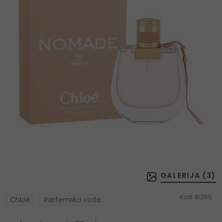
GALERIJA (
3
)
Kod:
81255
Chloé
Parfemska voda