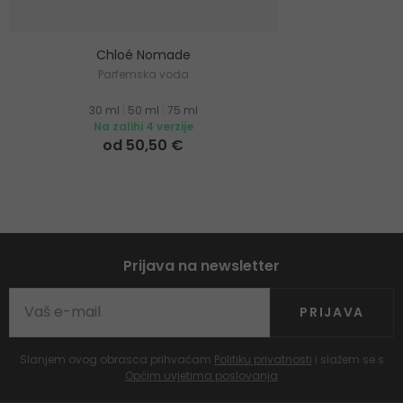
Chloé Nomade
Parfemska voda
30 ml
|
50 ml
|
75 ml
Na zalihi 4 verzije
od 50,50 €
Prijava na newsletter
PRIJAVA
Slanjem ovog obrasca prihvaćam
Politiku privatnosti
i slažem se s
Općim uvjetima poslovanja