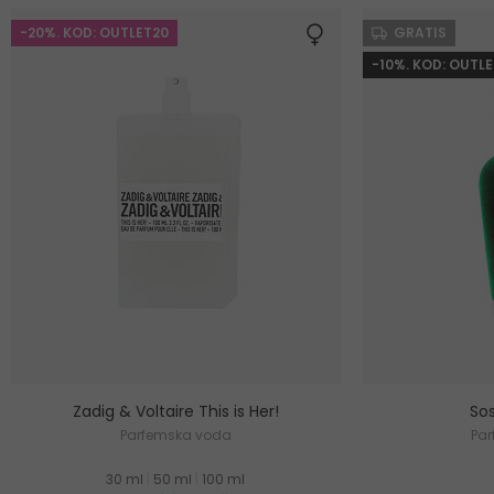
-20%. KOD: OUTLET20
GRATIS
-10%. KOD: OUTLE
Zadig & Voltaire This is Her!
Sos
Parfemska voda
Pa
30 ml
|
50 ml
|
100 ml