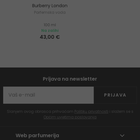
Burberry London
Parfemska voda
100 ml
Na zalihi
43,00 €
Prijava na newsletter
PRIJAVA
Slanjem ovog obrasca prihvaćam
Politiku privatnosti
i slažem se s
Općim uvjetima poslovanja
Web parfumerija