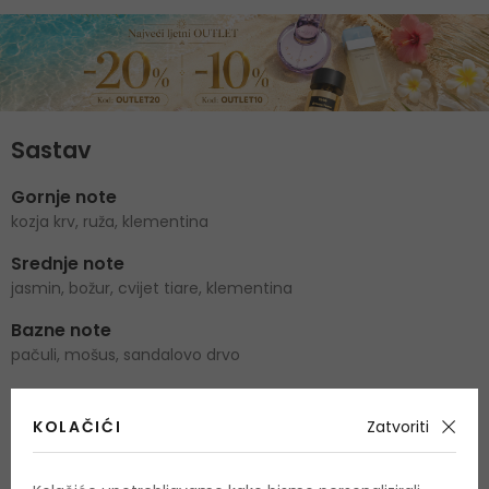
Sastav
Gornje note
kozja krv, ruža, klementina
Srednje note
jasmin, božur, cvijet tiare, klementina
Bazne note
pačuli, mošus, sandalovo drvo
KOLAČIĆI
Zatvoriti
O proizvodu