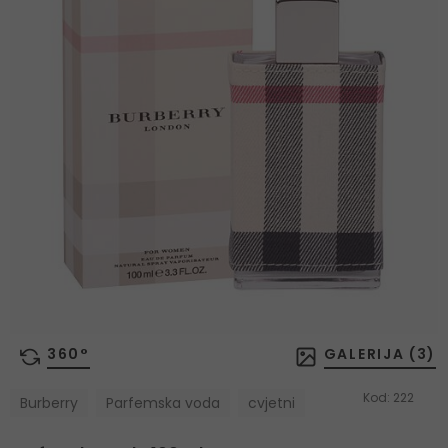
360°
GALERIJA (
3
)
Kod:
222
Burberry
Parfemska voda
cvjetni