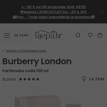
⭐
- 30 %
na VIP proizvode. Kod:
VIP30
🍹Najveći LJETNI OUTLET!
Do - 20 % OFF
🔐Psst ... Tvoje tajno iznenađenje je spremno!🎁
ZA ŽENE
Burberry London
Parfemska voda 100 ml
ZA ŽENE
16 ocjene