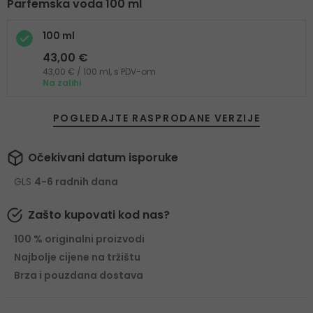
Parfemska voda 100 ml
100 ml
43,00 €
43,00 € / 100 ml, s PDV-om
Na zalihi
POGLEDAJTE RASPRODANE VERZIJE
Očekivani datum isporuke
GLS
4-6 radnih dana
Zašto kupovati kod nas?
100 % originalni proizvodi
Najbolje cijene na tržištu
Brza i pouzdana dostava