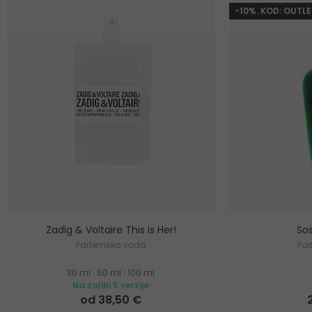
-10%. KOD: OUTLE
Zadig & Voltaire This is Her!
Sos
Parfemska voda
Pa
30 ml
|
50 ml
|
100 ml
Na zalihi 5 verzije
od 38,50 €