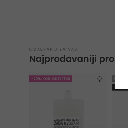
ODABRANO ZA VAS
Najprodavaniji proizv
-20%. KOD: OUTLET20
GRA
-10%. 