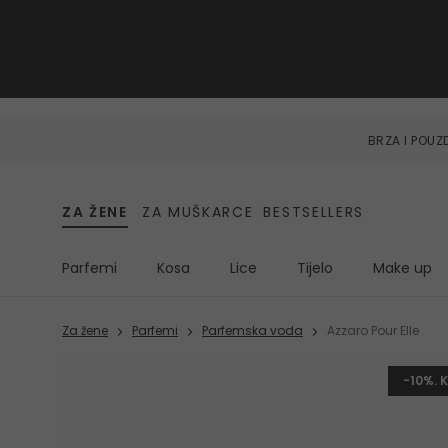
BRZA I POU
ZA ŽENE
ZA MUŠKARCE
BESTSELLERS
Parfemi
Kosa
Lice
Tijelo
Make up
Za žene
Parfemi
Parfemska voda
Azzaro Pour Elle
-10%. 