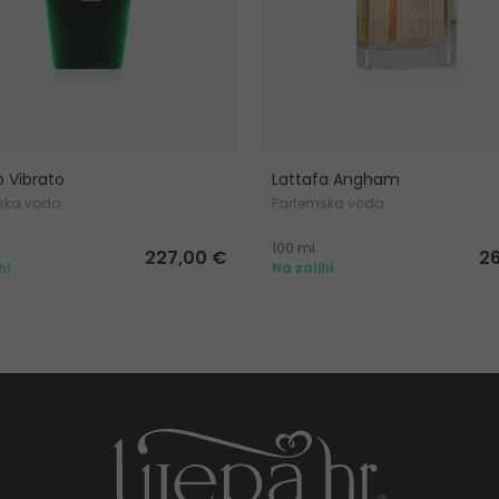
o Vibrato
Lattafa Angham
ska voda
Parfemska voda
100 ml
227,00 €
2
hi
Na zalihi