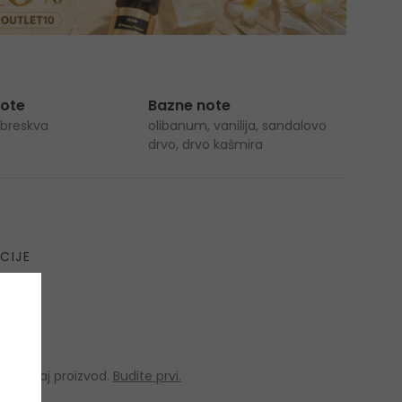
note
Bazne note
a, breskva
olibanum, vanilija, sandalovo
drvo, drvo kašmira
CIJE
 za ovaj proizvod.
Budite prvi.