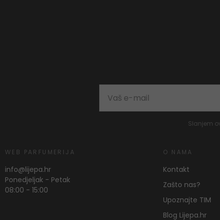
Slanjem o
WEB PARFUMERIJA
O NAMA
info@lijepa.hr
Kontakt
Ponedjeljak - Petak
Zašto nas?
08:00 - 15:00
Upoznajte TIM
Blog Lijepa.hr