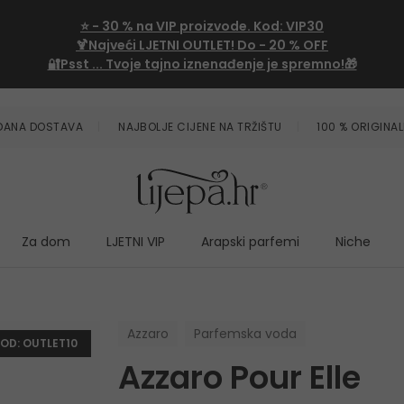
⭐
- 30 %
na VIP proizvode. Kod:
VIP30
🍹Najveći LJETNI OUTLET!
Do - 20 % OFF
🔐Psst ... Tvoje tajno iznenađenje je spremno!🎁
ZDANA DOSTAVA
NAJBOLJE CIJENE NA TRŽIŠTU
100 % ORIGINAL
Za dom
LJETNI VIP
Arapski parfemi
Niche
Azzaro
Parfemska voda
KOD: OUTLET10
Azzaro Pour Elle