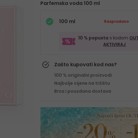
Parfemska voda 100 ml
100 ml
Rasprodano
10 % popusta
s kodom
OUT
AKTIVIRAJ
Zašto kupovati kod nas?
100 % originalni proizvodi
Najbolje cijene na tržištu
Brza i pouzdana dostava