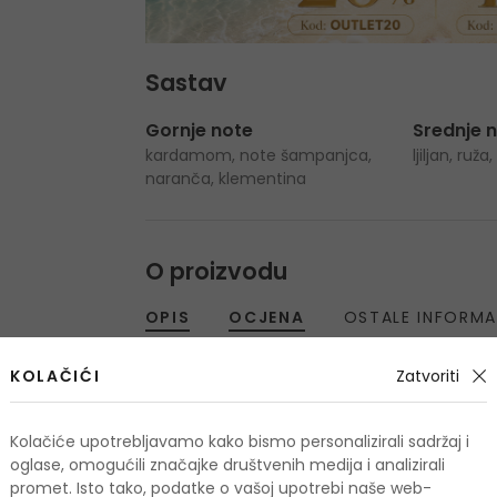
Sastav
Gornje note
Srednje 
kardamom, note šampanjca,
ljiljan, ruž
naranča, klementina
O proizvodu
OPIS
OCJENA
OSTALE INFORMA
KOLAČIĆI
Zatvoriti
Kolačiće upotrebljavamo kako bismo personalizirali sadržaj i
oglase, omogućili značajke društvenih medija i analizirali
Još nema recenzija
promet. Isto tako, podatke o vašoj upotrebi naše web-