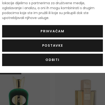
lokacije dijelimo s partnerima za društvene medije,
oglašavanje i analizu, a oni ih mogu kombinirati s drugim
OCIJE
podacima koje ste im pružili ili koje su prikupili dok ste
upotrebljavali njihove usluge.
Podaci 
PRIHVAĆAM
POSTAVKE
odi
ODBITI
TIS
-10%. KOD: OUTLET10
KOD: OUTLET10