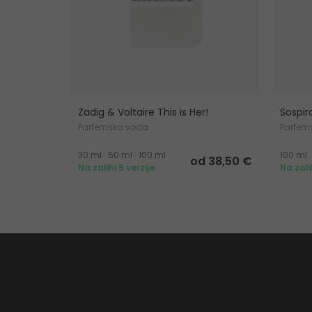
Zadig & Voltaire This is Her!
Sospir
Parfemska voda
Parfem
30 ml
|
50 ml
|
100 ml
100 ml
od 38,50 €
Na zalihi 5 verzije
Na zali