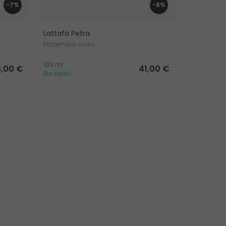
-7%
-8%
Lattafa Petra
Lattafa Y
Parfemska voda
Parfemska
100 ml
100 ml
6,00 €
41,00 €
Na zalihi
Na zalihi