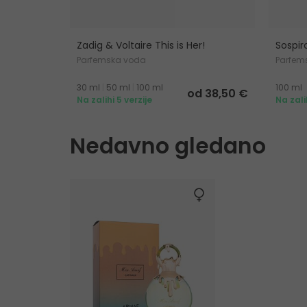
Zadig & Voltaire This is Her!
Sospir
Parfemska voda
Parfem
30 ml
|
50 ml
|
100 ml
100 ml
od 38,50 €
Na zalihi 5 verzije
Na zali
Nedavno gledano