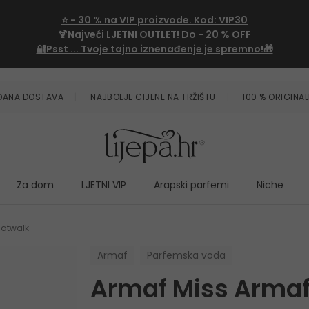
⭐
- 30 %
na VIP proizvode. Kod:
VIP30
🍹Najveći LJETNI OUTLET!
Do - 20 % OFF
🔐Psst ... Tvoje tajno iznenađenje je spremno!🎁
ZDANA DOSTAVA
NAJBOLJE CIJENE NA TRŽIŠTU
100 % ORIGINAL
Za dom
LJETNI VIP
Arapski parfemi
Niche
Catwalk
Armaf
Parfemska voda
Armaf Miss Armaf