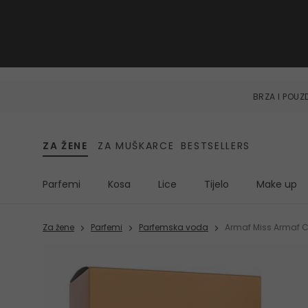
BRZA I POU
ZA ŽENE
ZA MUŠKARCE
BESTSELLERS
Parfemi
Kosa
Lice
Tijelo
Make up
Za žene
Parfemi
Parfemska voda
Armaf Miss Armaf 