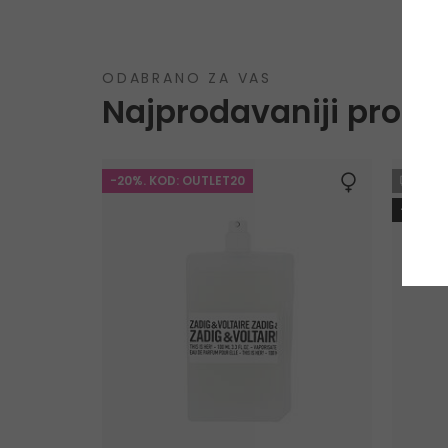
ODABRANO ZA VAS
Najprodavaniji proizv
-20%. KOD: OUTLET20
GRA
-10%. 