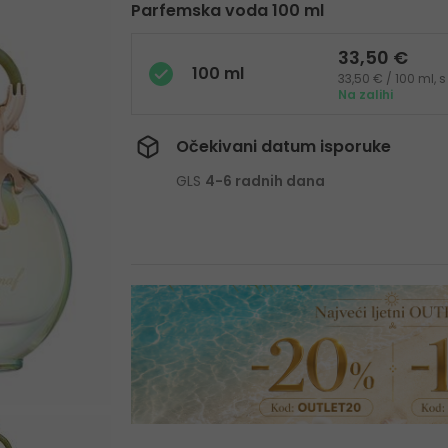
Parfemska voda 100 ml
33,50 €
100 ml
33,50 € / 100 ml,
Na zalihi
Očekivani datum isporuke
GLS
4-6 radnih dana