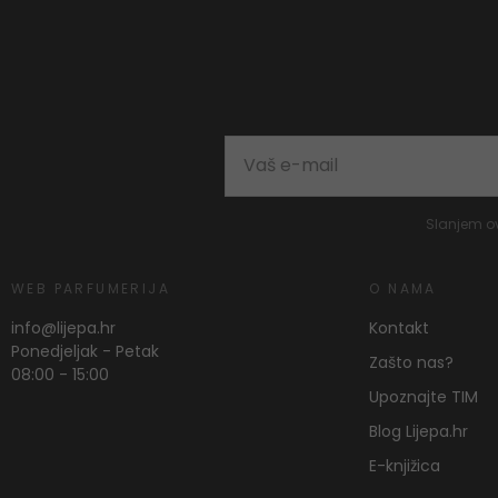
Slanjem o
WEB PARFUMERIJA
O NAMA
info@lijepa.hr
Kontakt
Ponedjeljak - Petak
Zašto nas?
08:00 - 15:00
Upoznajte TIM
Blog Lijepa.hr
E-knjižica