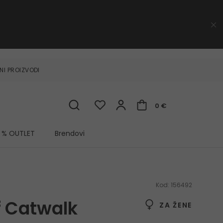
NI PROIZVODI
0 €
% OUTLET
Brendovi
Kod:
156492
 Catwalk
ZA ŽENE