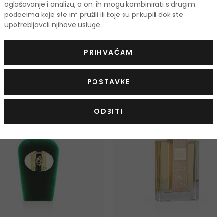
oglašavanje i analizu, a oni ih mogu kombinirati s drugim
podacima koje ste im pružili ili koje su prikupili dok ste
upotrebljavali njihove usluge.
odi
PRIHVAĆAM
POSTAVKE
TIS
-10%. KOD: OUTLET10
KOD: OUTLET10
ODBITI