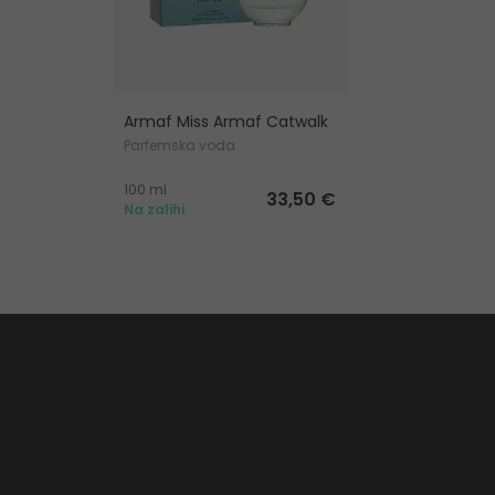
Armaf Miss Armaf Catwalk
Parfemska voda
100 ml
33,50 €
Na zalihi