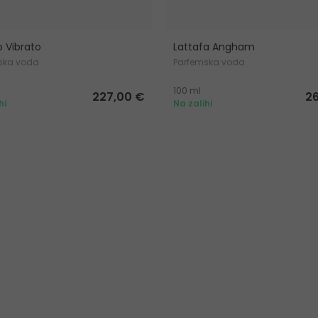
o Vibrato
Lattafa Angham
ska voda
Parfemska voda
100 ml
227,00 €
2
hi
Na zalihi