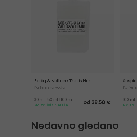
Zadig & Voltaire This is Her!
Sospir
Parfemska voda
Parfem
30 ml
|
50 ml
|
100 ml
100 ml
od 38,50 €
Na zalihi 5 verzije
Na zali
Nedavno gledano