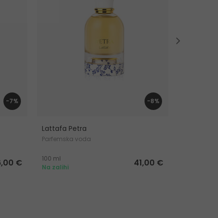
-7%
-8%
Lattafa Petra
Lattafa Y
Parfemska voda
Parfemska
100 ml
100 ml
6,00 €
41,00 €
Na zalihi
Na zalihi