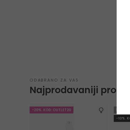
ODABRANO ZA VAS
Najprodavaniji proizv
-20%. KOD: OUTLET20
GRA
-10%. 