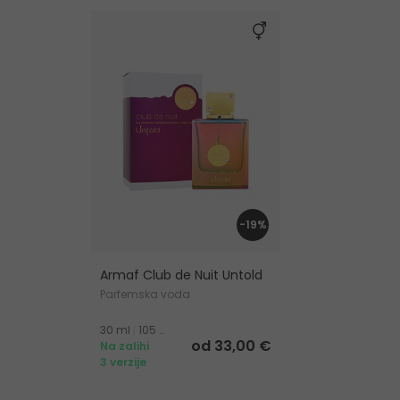
-19%
Armaf Club de Nuit Untold
Parfemska voda
30 ml
|
105 ml
|
200 ml
od 33,00 €
Na zalihi
3 verzije