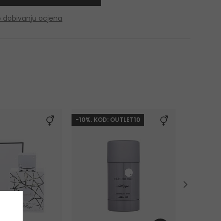
o dobivanju ocjena
-10%. KOD: OUTLET10