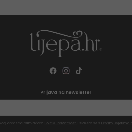
Prijava na newsletter
vog obrasca prihvaćam
Politiku privatnosti
i slažem se s
Općim uvjetima 