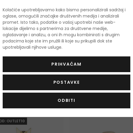
-36%
Kolačiće upotrebljavamo kako bismo personalizirali sadržaj i
oglase, omogućili značajke društvenih medija i analizirali
Armaf Club de Nuit
Armaf Club
promet. Isto tako, podatke o vašoj upotrebi naše web-
Milestone
Parfemska 
lokacije dijelimo s partnerima za društvene medije,
Parfemska voda
oglašavanje i analizu, a oni ih mogu kombinirati s drugim
105 ml
30 ml
|
105 ml
podacima koje ste im pružili ili koje su prikupili dok ste
45,00 €
Na zalihi
Na zalihi
upotrebljavali njihove usluge.
2 verzije
PRIHVAĆAM
POSTAVKE
odi
ODBITI
TIS
-10%. KOD: OUTLET10
KOD: OUTLET10