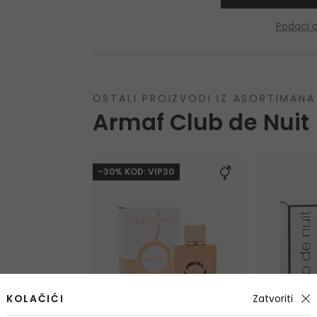
Podaci 
OSTALI PROIZVODI IZ ASORTIMANA
Armaf Club de Nuit
-30% KOD: VIP30
KOLAČIĆI
Zatvoriti