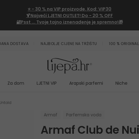
⭐
- 30 %
na VIP proizvode. Kod:
VIP30
🍹Najveći LJETNI OUTLET!
Do - 20 % OFF
🔐Psst ... Tvoje tajno iznenađenje je spremno!🎁
ZDANA DOSTAVA
NAJBOLJE CIJENE NA TRŽIŠTU
100 % ORIGINAL
Za dom
LJETNI VIP
Arapski parfemi
Niche
Untold
Armaf
Parfemska voda
Armaf Club de Nui