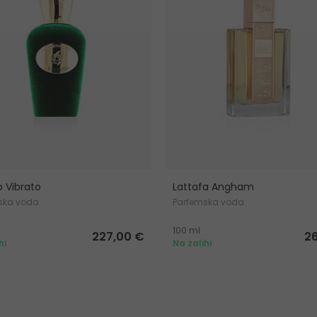
o Vibrato
Lattafa Angham
ska voda
Parfemska voda
100 ml
227,00 €
2
hi
Na zalihi