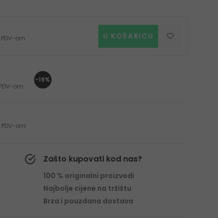
U KOŠARICU
 s PDV-om
-19%
s PDV-om
 s PDV-om
Zašto kupovati kod nas?
100 % originalni proizvodi
Najbolje cijene na tržištu
Brza i pouzdana dostava