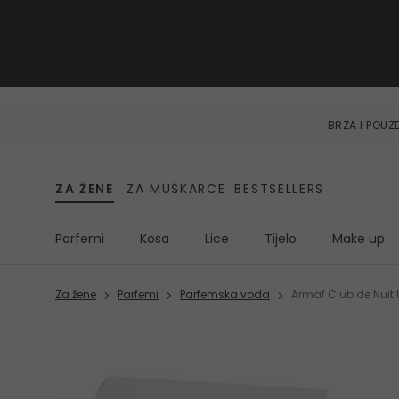
BRZA I POU
ZA ŽENE
ZA MUŠKARCE
BESTSELLERS
Parfemi
Kosa
Lice
Tijelo
Make up
Za žene
Parfemi
Parfemska voda
Armaf Club de Nuit 