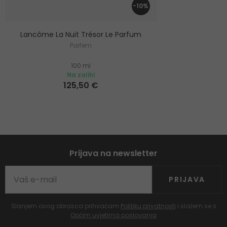
-10%
Lancôme La Nuit Trésor Le Parfum
Parfem
100 ml
Na zalihi
125,50 €
Prijava na newsletter
PRIJAVA
Slanjem ovog obrasca prihvaćam
Politiku privatnosti
i slažem se s
Općim uvjetima poslovanja