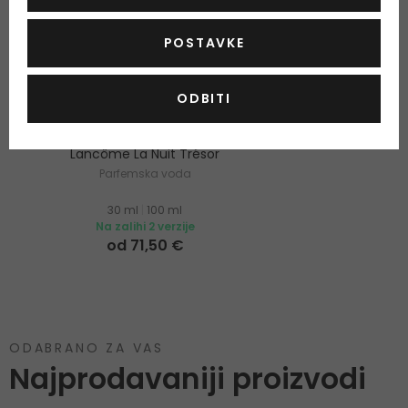
POSTAVKE
ODBITI
Lancôme La Nuit Trésor
Parfemska voda
30 ml
|
100 ml
Na zalihi 2 verzije
od 71,50 €
ODABRANO ZA VAS
Najprodavaniji proizvodi