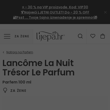
⭐
- 30 %
na VIP proizvode. Kod:
VIP30
🍹Najveći LJETNI OUTLET!
Do - 20 % OFF
🔐Psst ... Tvoje tajno iznenađenje je spremno!🎁
ZA ŽENE
Lancôme La Nuit
Trésor Le Parfum
Parfem 100 ml
ZA ŽENE