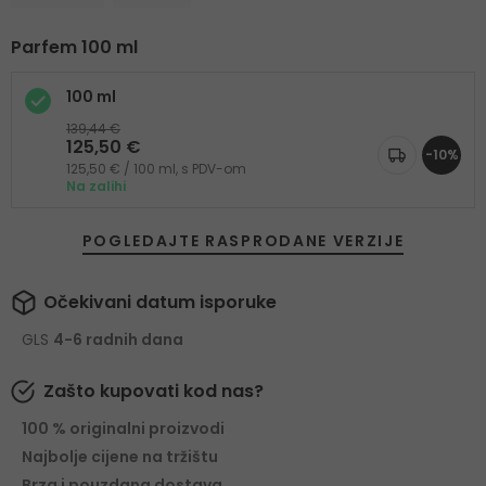
Parfem 100 ml
100 ml
139,44 €
125,50 €
-10%
125,50 € / 100 ml, s PDV-om
Na zalihi
POGLEDAJTE RASPRODANE VERZIJE
Očekivani datum isporuke
GLS
4-6 radnih dana
Zašto kupovati kod nas?
100 % originalni proizvodi
Najbolje cijene na tržištu
Brza i pouzdana dostava