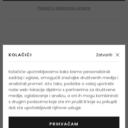
Podaci o dobivanju ocjena
OSTALI PROIZVODI IZ ASORTIMANA
KOLAČIĆI
Zatvoriti
Lancôme La Nuit Trésor
Kolačiće upotrebljavamo kako bismo personalizirali
sadržaj i oglase, omogućili značajke društvenih medija i
analizirali promet. Isto tako, podatke o vašoj upotrebi
naše web-lokacije dijelimo s partnerima za društvene
medije, oglašavanje i analizu, a oni ih mogu kombinirati
s drugim podacima koje ste im pružili ili koje su prikupili
dok ste upotrebljavali njihove usluge.
PRIHVAĆAM