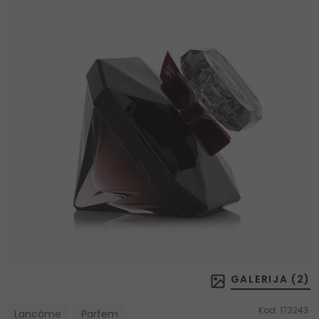
GALERIJA (
2
)
Kod:
173243
Lancôme
Parfem