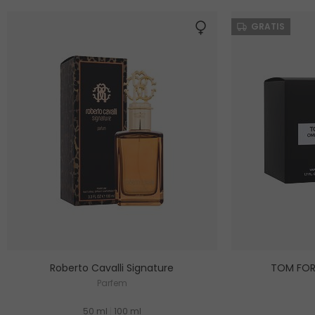
GRATIS
Roberto Cavalli Signature
TOM FOR
Parfem
50 ml
|
100 ml