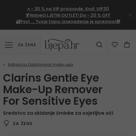
⭐
- 30 %
na VIP proizvode. Kod:
VIP30
🍹Najveći LJETNI OUTLET!
Do - 20 % OFF
🔐Psst ... Tvoje tajno iznenađenje je spremno!🎁
ZA ŽENE
Clarins Gentle Eye
Make-Up Remover
For Sensitive Eyes
Sredstvo za skidanje šminke za osjetljive oči
ZA ŽENE