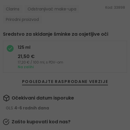
Kod:
33898
Clarins
Odstranjivač make-upa
Prirodni proizvod
Sredstvo za skidanje šminke za osjetljive oči
125 ml
21,50 €
17,20 € / 100 ml, s PDV-om
Na zalihi
POGLEDAJTE RASPRODANE VERZIJE
Očekivani datum isporuke
GLS
4-6 radnih dana
Zašto kupovati kod nas?