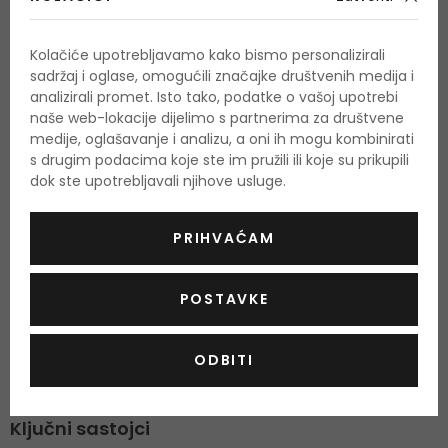
cvjetnim mirisom, što ga čini ugodnim dodatkom svakoj
rutini njege kože.
Kolačiće upotrebljavamo kako bismo personalizirali
sadržaj i oglase, omogućili značajke društvenih medija i
Prednosti proizvoda:
analizirali promet. Isto tako, podatke o vašoj upotrebi
naše web-lokacije dijelimo s partnerima za društvene
za sve tipove kože, uključujući osjetljivu,
medije, oglašavanje i analizu, a oni ih mogu kombinirati
nježno uklanja šminku i nečistoće s osjetljivog područja
s drugim podacima koje ste im pružili ili koje su prikupili
dok ste upotrebljavali njihove usluge.
oko očiju,
umiruje i hrani kožu,
PRIHVAĆAM
pogodno za osobe koje nose kontaktne leće,
uklanja laganu i prirodnu šminku,
POSTAVKE
sadrži pantenol koji hrani i jača trepavice,
sa svježom teksturom i nježnim cvjetnim mirisom.
ODBITI
formulirano bez parabena, alkohola i sulfata.
Ključni sastojci