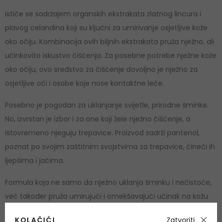
Ističe se sadržajem organskih ekstrakata zlatnog lincura i
plavog celandina koji su ključni za umirivanje osjetljive kože
oko očiju. Kombinacija ovih biljnih ekstrakata pruža nježno, ali
učinkovito iskustvo čišćenja. Za posebne potrebe nježne kože
oko očiju, ovo sredstvo za čišćenje dovoljno je nježno za
osjetljive oči i osobe koje nose kontaktne leće.
Posebno je pogodan za uklanjanje svijetle, prirodne šminke.
No, izvrstan je izbor i za one koji žele nježno čišćenje, a
istovremeno njeguju trepavice. Proizvod sadrži pantenol,
poznat po svojim zaštitnim svojstvima za trepavice, čineći ih
ljepšima i jačima.
Formula koja ne samo da nježno uklanja šminku i nečistoće,
već također pruža umirujući i omekšavajući učinak na kožu
oko očiju. Njegova tekstura je svježa i nježna, s nježnim
KOLAČIĆI
Zatvoriti