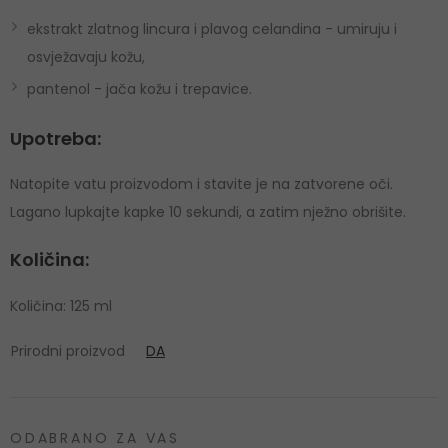
ekstrakt zlatnog lincura i plavog celandina - umiruju i
osvježavaju kožu,
pantenol - jača kožu i trepavice.
Upotreba:
Natopite vatu proizvodom i stavite je na zatvorene oči.
Lagano lupkajte kapke 10 sekundi, a zatim nježno obrišite.
Količina:
Količina: 125 ml
Prirodni proizvod
DA
ODABRANO ZA VAS