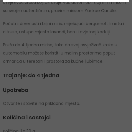
osvježivač zraka koji okružuje Vaš automobil sjajnim mirisom
sa svojim autentičnim, pravim mirisom Yankee Candle.
Početni drvenasti i biljni miris, miješajući bergamot, limetu i
citruse, ustupa mjesto lavandi, boru i cvjetnoj kadulji.
Pruža do 4 tjedna mirisa, tako da svoj osvježivač zraka u
automobilu možete koristiti u malim prostorima poput
ormarića u teretani i prostora za kućne ljubimce.
Trajanje: do 4 tjedna
Upotreba
Otvorite i stavite na prikladno mjesto.
Količina i sastojci
Količina: 1 x 30 g