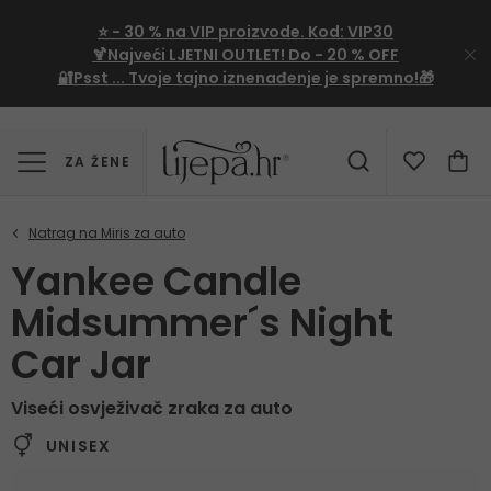
⭐
- 30 %
na VIP proizvode. Kod:
VIP30
🍹Najveći LJETNI OUTLET!
Do - 20 % OFF
🔐Psst ... Tvoje tajno iznenađenje je spremno!🎁
ZA ŽENE
Yankee Candle
Midsummer´s Night
Car Jar
Viseći osvježivač zraka za auto
UNISEX