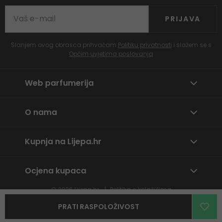
PRIJAVA
Slanjem ovog obrasca prihvaćam
Politiku privatnosti
i slažem se s
Općim uvjetima poslovanja
Web parfumerija
O nama
Kupnja na Lijepa.hr
Ocjena kupaca
© 2026
Lijepa.hr
Politika o kolačićima
Prijavite neprikladan sadržaj
PRATI RASPOLOŽIVOST
By
wpj.cz