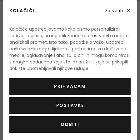
KOLAČIĆI
Sastav
Zatvoriti
Gornje note
Kolačiće upotrebljavamo kako bismo personalizirali
limun, biljne note, drvenasti tonovi, bergamot, limeta
sadržaj i oglase, omogućili značajke društvenih medija i
analizirali promet. Isto tako, podatke o vašoj upotrebi
Srednje note
naše web-lokacije dijelimo s partnerima za društvene
lavanda, kadulja
medije, oglašavanje i analizu, a oni ih mogu kombinirati
s drugim podacima koje ste im pružili ili koje su prikupili
Bazne note
dok ste upotrebljavali njihove usluge.
cedrovo drvo, vetiver, bobice smreke, muškatna kadulja,
mahovina
PRIHVAĆAM
O proizvodu
POSTAVKE
OPIS
OCJENA
ODBITI
Yankee Candle Midsummer´s Night Ultimate Car Jar
je