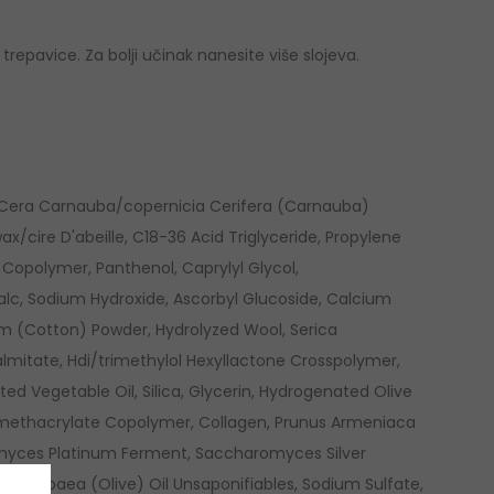
epavice. Za bolji učinak nanesite više slojeva.
, Cera Carnauba/copernicia Cerifera (Carnauba)
/cire D'abeille, C18-36 Acid Triglyceride, Propylene
s Copolymer, Panthenol, Caprylyl Glycol,
alc, Sodium Hydroxide, Ascorbyl Glucoside, Calcium
 (Cotton) Powder, Hydrolyzed Wool, Serica
almitate, Hdi/trimethylol Hexyllactone Crosspolymer,
 Vegetable Oil, Silica, Glycerin, Hydrogenated Olive
ne/methacrylate Copolymer, Collagen, Prunus Armeniaca
romyces Platinum Ferment, Saccharomyces Silver
a Europaea (Olive) Oil Unsaponifiables, Sodium Sulfate,