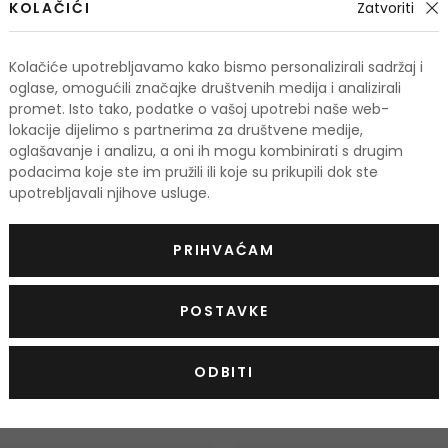
KOLAČIĆI
Zatvoriti
Isopropyl Titanium Triisostearate, Phalaenops
Bambusa Arundinacea Leaf Extract, Sodium Be
Kolačiće upotrebljavamo kako bismo personalizirali sadržaj i
Contain/Peut Contenir/+/-: Carmine (CI 754
oglase, omogućili značajke društvenih medija i analizirali
Chromium Oxide Greens (CI 77288), D&c Black 
promet. Isto tako, podatke o vašoj upotrebi naše web-
lokacije dijelimo s partnerima za društvene medije,
Oxides (CI 77491, CI 77492, CI 77499), Mica, 
oglašavanje i analizu, a oni ih mogu kombinirati s drugim
podacima koje ste im pružili ili koje su prikupili dok ste
Popis sastojaka se može promijeniti. Savjetuj
upotrebljavali njihove usluge.
kupljenom proizvodu.
Vrsta maskare
Produljenje
PRIHVAĆAM
Boja
crna
POSTAVKE
ODBITI
odi