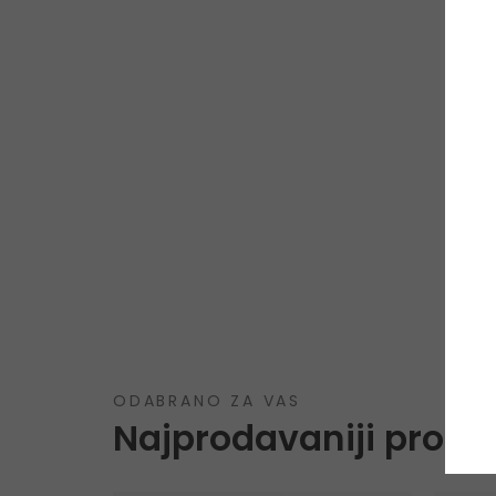
ODABRANO ZA VAS
Najprodavaniji proizv