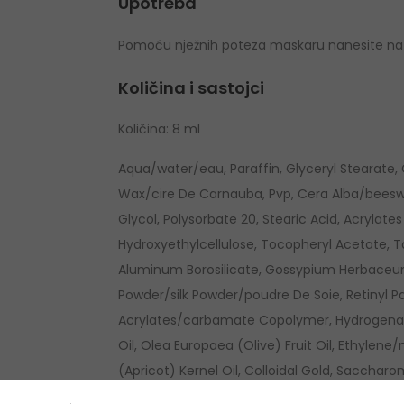
Upotreba
Pomoću nježnih poteza maskaru nanesite na tr
Količina i sastojci
Količina: 8 ml
Aqua/water/eau, Paraffin, Glyceryl Stearate
Wax/cire De Carnauba, Pvp, Cera Alba/beeswax
Glycol, Polysorbate 20, Stearic Acid, Acrylate
Hydroxyethylcellulose, Tocopheryl Acetate, T
Aluminum Borosilicate, Gossypium Herbaceum
Powder/silk Powder/poudre De Soie, Retinyl P
Acrylates/carbamate Copolymer, Hydrogenated
Oil, Olea Europaea (Olive) Fruit Oil, Ethyle
(Apricot) Kernel Oil, Colloidal Gold, Saccha
Ferment, Ceramide 2, Hydrolyzed Keratin, Ole