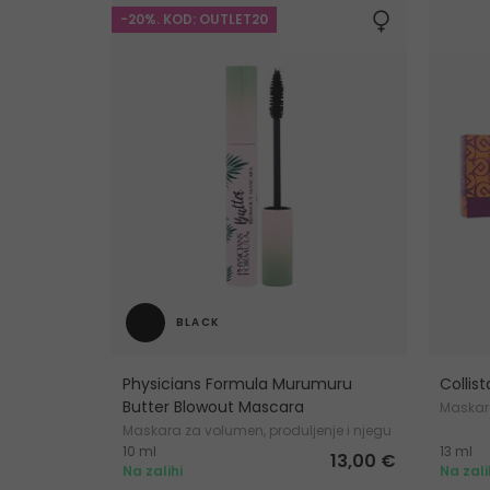
-20%. KOD: OUTLET20
BLACK
Physicians Formula Murumuru
Collis
Butter Blowout Mascara
Maska
Maskara za volumen, produljenje i njegu
10 ml
13 ml
trepavica
13,00 €
Na zalihi
Na zali