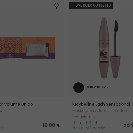
-10%. KOD: OUTLET10
VERY BLACK
tar Volume Unico
Maybelline Lash Sensational
ra
Maskara za volumen i produljenj
trepavica
9,5 ml
|
9,4 ml
19,00 €
od 
hi
Na zalihi 3 verzije