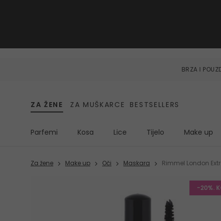
BRZA I POU
ZA ŽENE
ZA MUŠKARCE
BESTSELLERS
Parfemi
Kosa
Lice
Tijelo
Make up
Za žene
Make up
Oči
Maskara
Rimmel London Extr
-20%. 