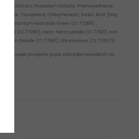
is Lobbi Extract, Potassium Sorbate, Phenoxyethanol,
nzoate, Tocopherol, Chlorphenesin, Sorbic Acid. [May
70), Chromium Hydroxide Green (CI 77289) ,
No. 2 (CI 77266), Ferric Ferrocyanide (CI 77510), Iron
Titanium Dioxide (CI 77891), Ultramarines (CI 77007)]
e se da uvijek provjerite popis sastojaka navedenih na