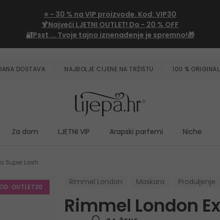
⭐
- 30 %
na VIP proizvode. Kod:
VIP30
🍹Najveći LJETNI OUTLET!
Do - 20 % OFF
🔐Psst ... Tvoje tajno iznenađenje je spremno!🎁
ZDANA DOSTAVA
NAJBOLJE CIJENE NA TRŽIŠTU
100 % ORIGINAL
Za dom
LJETNI VIP
Arapski parfemi
Niche
a Super Lash
Rimmel London
Maskara
Produljenje
KOD: OUTLET20
Rimmel London Ex