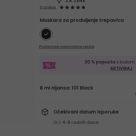
ZA ŽENE
6 ocjene
Maskara za produljenje trepavica
Pogledajte rasprodane verzije
20 % popusta
s kodo
AKTIVIRAJ
8 ml nijansa: 101 Black
Očekivani datum isporuke
GLS
4-6 radnih dana