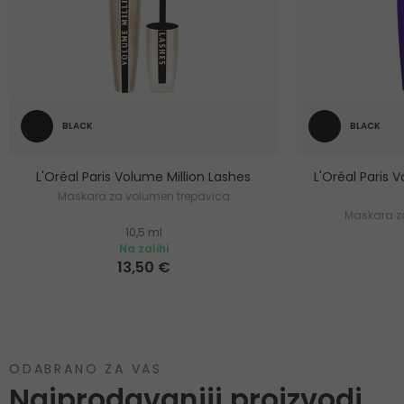
BLACK
BLACK
L'Oréal Paris Volume Million Lashes
L'Oréal Paris 
Maskara za volumen trepavica
Maskara z
10,5 ml
Na zalihi
13,50 €
ODABRANO ZA VAS
Najprodavaniji proizvodi