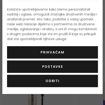
Boja
crna
Kolačiće upotrebljavamo kako bismo personalizirali
sadržaj i oglase, omogućili značajke društvenih medija i
analizirali promet. Isto tako, podatke o vašoj upotrebi
naše web-lokacije dijelimo s partnerima za društvene
medije, oglašavanje i analizu, a oni ih mogu kombinirati
s drugim podacima koje ste im pružili ili koje su prikupili
OSTALI PROIZVODI IZ ASORTIMANA
dok ste upotrebljavali njihove usluge.
L'Oréal Paris Volume
Million Lashes
PRIHVAĆAM
POSTAVKE
ODBITI