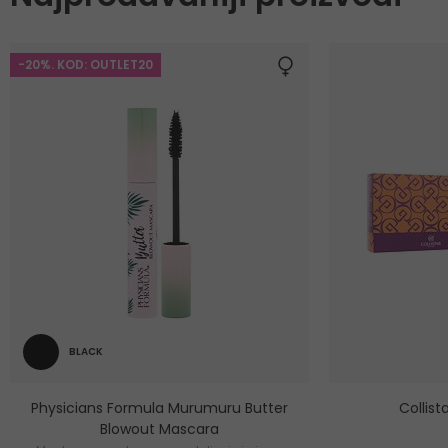
-20%. KOD: OUTLET20
BLACK
Physicians Formula Murumuru Butter
Collis
Blowout Mascara