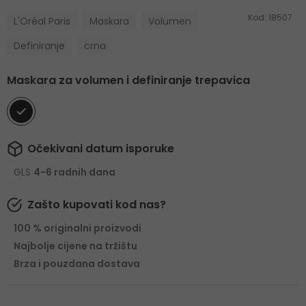
Kod:
18507
L'Oréal Paris
Maskara
Volumen
Definiranje
crna
Maskara za volumen i definiranje trepavica
Očekivani datum isporuke
GLS
4-6 radnih dana
Zašto kupovati kod nas?
100 % originalni proizvodi
Najbolje cijene na tržištu
Brza i pouzdana dostava