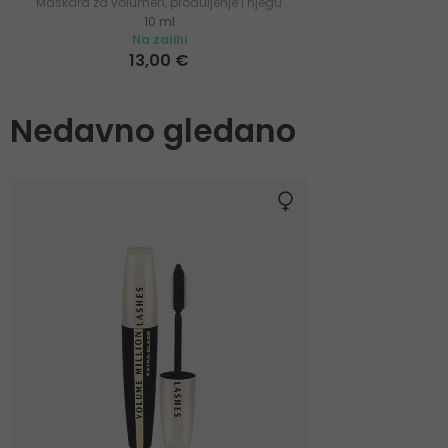
Maskara za volumen, produljenje i njegu
10 ml
trepavica
Na zalihi
13,00 €
Nedavno gledano