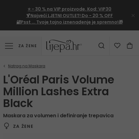
⭐
- 30 %
na VIP proizvode. Kod:
VIP30
🍹Najveći LJETNI OUTLET!
Do - 20 % OFF
🔐Psst ... Tvoje tajno iznenađenje je spremno!🎁
ZA ŽENE
L'Oréal Paris Volume
Million Lashes Extra
Black
Maskara za volumen i definiranje trepavica
ZA ŽENE