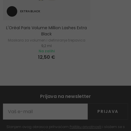
EXTRA BLACK
L'Oréal Paris Volume Million Lashes Extra
Black
Maskara za volumen i definiranje trepavica
9,2 ml
Na zalihi
12,50 €
Prijava na newsletter
PRIJAVA
Slanjem ovog obrasca prihvaćam
Politiku privatnosti
i slažem se s