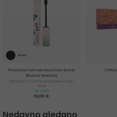
BLACK
Physicians Formula Murumuru Butter
Collis
Blowout Mascara
Maskara za volumen, produljenje i njegu
10 ml
trepavica
Na zalihi
13,00 €
Nedavno gledano