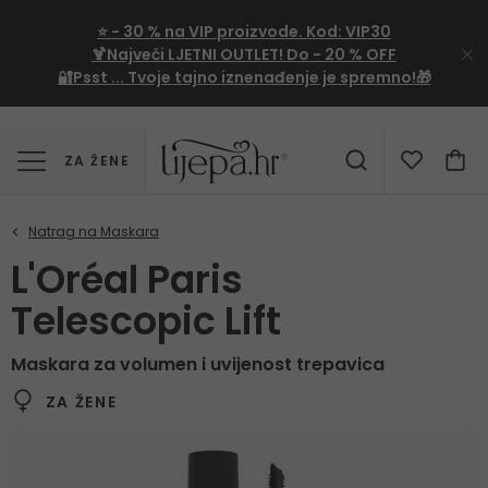
⭐
- 30 %
na VIP proizvode. Kod:
VIP30
🍹Najveći LJETNI OUTLET!
Do - 20 % OFF
🔐Psst ... Tvoje tajno iznenađenje je spremno!🎁
ZA ŽENE
L'Oréal Paris
Telescopic Lift
Maskara za volumen i uvijenost trepavica
ZA ŽENE