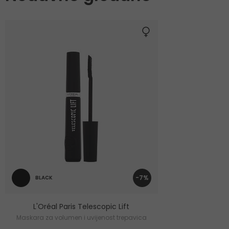
-7%
BLACK
L'Oréal Paris Telescopic Lift
Maskara za volumen i uvijenost trepavica