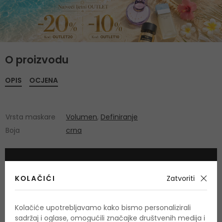
O proizvodu
OPIS
OCJENA
Vrsta maskare
Volumen
,
Definiranje
Boja
crna
KOLAČIĆI
Zatvoriti
Kolačiće upotrebljavamo kako bismo personalizirali
sadržaj i oglase, omogućili značajke društvenih medija i