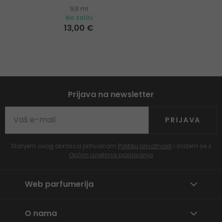
9,9 ml
Na zalihi
13,00 €
Prijava na newsletter
PRIJAVA
Slanjem ovog obrasca prihvaćam
Politiku privatnosti
i slažem se s
Općim uvjetima poslovanja
Web parfumerija
O nama