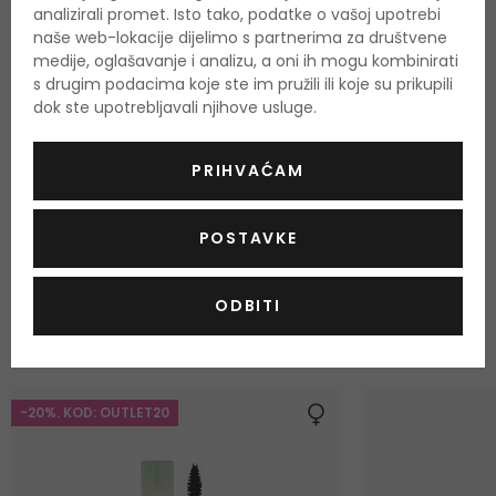
analizirali promet. Isto tako, podatke o vašoj upotrebi
naše web-lokacije dijelimo s partnerima za društvene
medije, oglašavanje i analizu, a oni ih mogu kombinirati
s drugim podacima koje ste im pružili ili koje su prikupili
Još nema recenzija za ovaj proizvod.
Budite prvi.
dok ste upotrebljavali njihove usluge.
OCIJENITE PROIZVOD
PRIHVAĆAM
Podaci o dobivanju ocjena
POSTAVKE
ODABRANO ZA VAS
ODBITI
Najprodavaniji proizvodi
-20%. KOD: OUTLET20