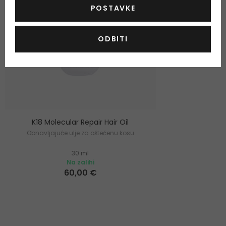
POSTAVKE
ODBITI
K18 Molecular Repair Hair Oil
Obnavljajuće ulje za oštećenu kosu
30 ml
Na zalihi
60,00 €