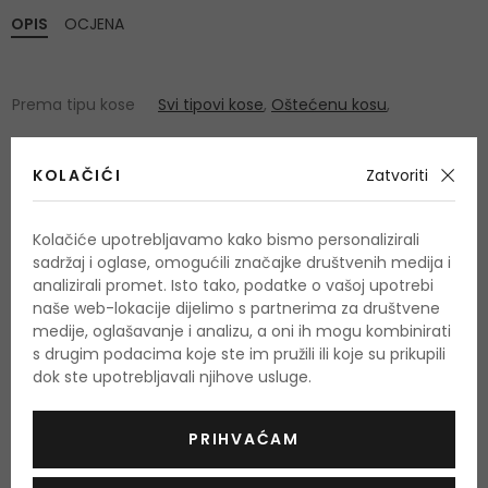
OPIS
OCJENA
Prema tipu kose
Svi tipovi kose
,
Oštećenu kosu
,
KOLAČIĆI
Zatvoriti
Kolačiće upotrebljavamo kako bismo personalizirali
sadržaj i oglase, omogućili značajke društvenih medija i
OSTALI PROIZVODI IZ ASORTIMANA
analizirali promet. Isto tako, podatke o vašoj upotrebi
K18 Molecular Repair
naše web-lokacije dijelimo s partnerima za društvene
medije, oglašavanje i analizu, a oni ih mogu kombinirati
s drugim podacima koje ste im pružili ili koje su prikupili
dok ste upotrebljavali njihove usluge.
PRIHVAĆAM