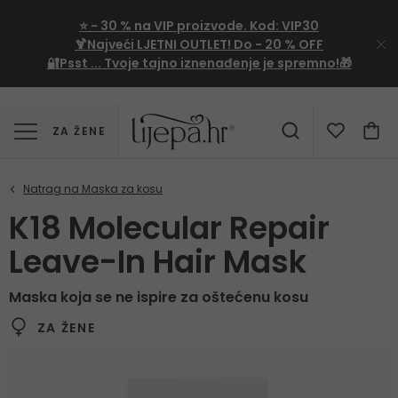
⭐
- 30 %
na VIP proizvode. Kod:
VIP30
🍹Najveći LJETNI OUTLET!
Do - 20 % OFF
🔐Psst ... Tvoje tajno iznenađenje je spremno!🎁
ZA ŽENE
K18 Molecular Repair
Leave-In Hair Mask
Maska koja se ne ispire za oštećenu kosu
ZA ŽENE