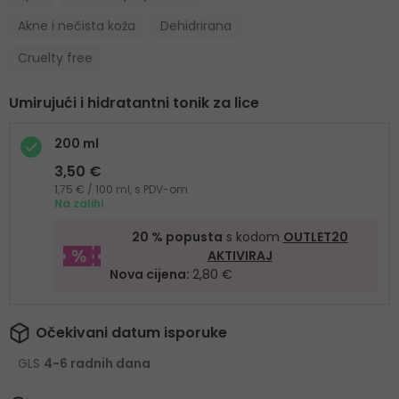
Akne i nečista koža
Dehidrirana
Cruelty free
Umirujući i hidratantni tonik za lice
200 ml
3,50 €
1,75 € / 100 ml, s PDV-om
Na zalihi
20 % popusta
s kodom
OUTLET20
AKTIVIRAJ
Nova cijena:
2,80 €
Očekivani datum isporuke
GLS
4-6 radnih dana