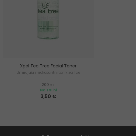
Xpel Tea Tree Facial Toner
Umirujući i hidratantni tonik za lice
200 ml
Na zalihi
3,50 €