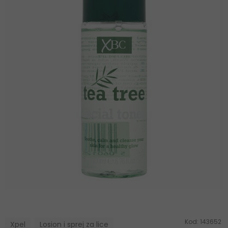
Kod:
143652
Xpel
Losion i sprej za lice