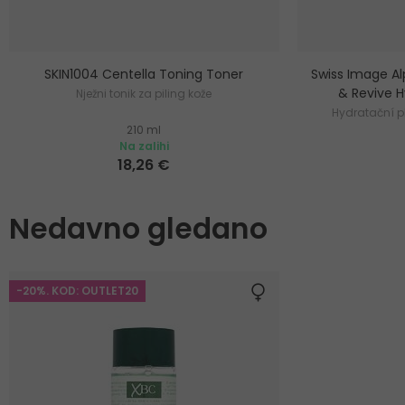
SKIN1004 Centella Toning Toner
Swiss Image A
& Revive H
Nježni tonik za piling kože
Hydratační pl
210 ml
Na zalihi
18,26 €
Nedavno gledano
-20%. KOD: OUTLET20