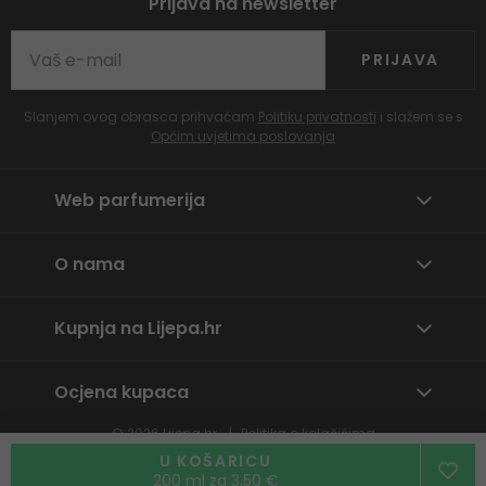
Prijava na newsletter
PRIJAVA
Slanjem ovog obrasca prihvaćam
Politiku privatnosti
i slažem se s
Općim uvjetima poslovanja
Web parfumerija
O nama
Kupnja na Lijepa.hr
Ocjena kupaca
© 2026
Lijepa.hr
Politika o kolačićima
Prijavite neprikladan sadržaj
U KOŠARICU
200 ml za 3,50 €
By
wpj.cz