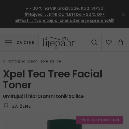
⭐
- 30 %
na VIP proizvode. Kod:
VIP30
🍹Najveći LJETNI OUTLET!
Do - 20 % OFF
🔐Psst ... Tvoje tajno iznenađenje je spremno!🎁
ZA ŽENE
Xpel Tea Tree Facial
Toner
Umirujući i hidratantni tonik za lice
ZA ŽENE
-20%. KOD: OUTLET20