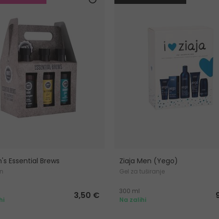
's Essential Brews
Ziaja Men (Yego)
n
Gel za tuširanje
300 ml
3,50 €
hi
Na zalihi