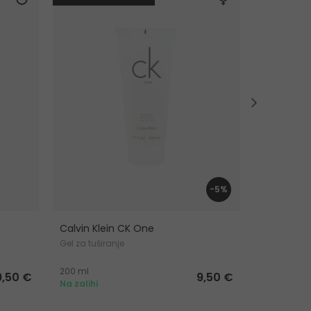
-5%
Calvin Klein CK One
JOOP! Ju
Gel za tuširanje
Gel za tušir
200 ml
150 ml
9,50 €
9,50 €
Na zalihi
Na zalihi