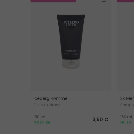
Iceberg Homme
2K Men
Gel za tuširanje
Šampo
150 ml
150 ml
3,50 €
Na zalihi
Na zali