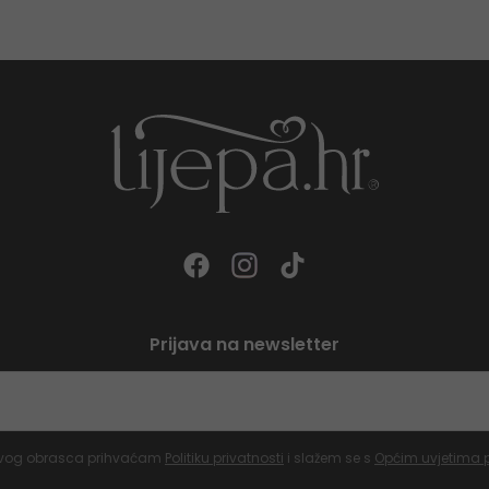
Prijava na newsletter
vog obrasca prihvaćam
Politiku privatnosti
i slažem se s
Općim uvjetima 