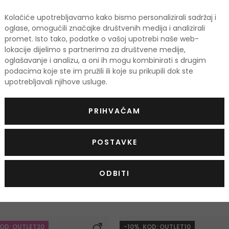
Kolačiće upotrebljavamo kako bismo personalizirali sadržaj i
oglase, omogućili značajke društvenih medija i analizirali
promet. Isto tako, podatke o vašoj upotrebi naše web-
lokacije dijelimo s partnerima za društvene medije,
oglašavanje i analizu, a oni ih mogu kombinirati s drugim
Issey Miyake L'Eau D'Issey
Issey Miyak
podacima koje ste im pružili ili koje su prikupili dok ste
Pour Homme
Pour Hom
upotrebljavali njihove usluge.
Balzam nakon brijanja
Toaletna v
100 ml
125 ml
|
200 ml
34,00 €
Na zalihi
Na zalihi
PRIHVAĆAM
3 verzije
POSTAVKE
ODBITI
odi
KOD: OUTLET20
-10%. KOD: OUTLET10