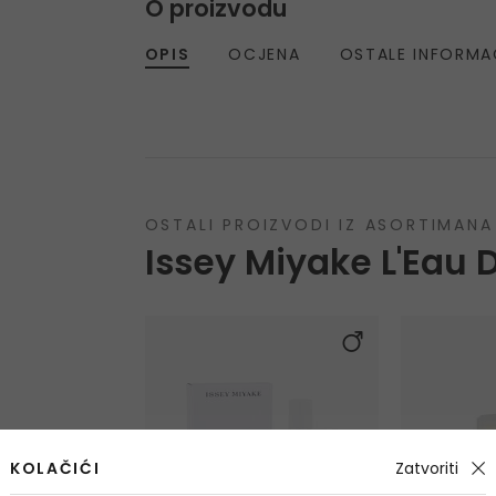
O proizvodu
OPIS
OCJENA
OSTALE INFORMA
OSTALI PROIZVODI IZ ASORTIMANA
Issey Miyake L'Eau
KOLAČIĆI
Zatvoriti