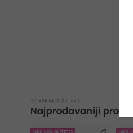
ODABRANO ZA VAS
Najprodavaniji proizv
-20%. KOD: OUTLET20
-20%. 