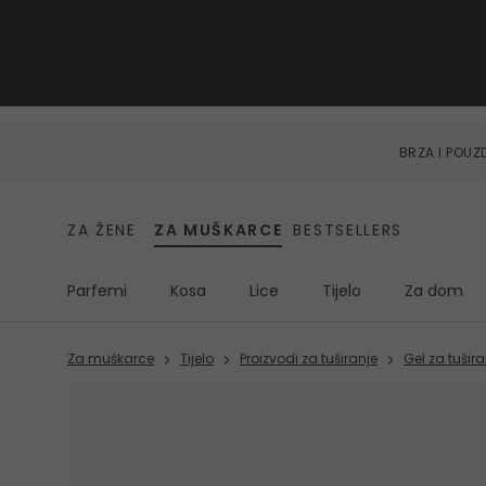
BRZA I POU
ZA ŽENE
ZA MUŠKARCE
BESTSELLERS
Parfemi
Kosa
Lice
Tijelo
Za dom
Za muškarce
Tijelo
Proizvodi za tuširanje
Gel za tušira