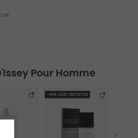
CIJE
 D'Issey Pour Homme
-10%. KOD: OUTLET10