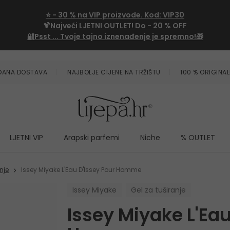
⭐
- 30 %
na VIP proizvode. Kod:
VIP30
🍹Najveći LJETNI OUTLET!
Do - 20 % OFF
🔐Psst ... Tvoje tajno iznenađenje je spremno!🎁
ZDANA DOSTAVA
NAJBOLJE CIJENE NA TRŽIŠTU
100 % ORIGINAL
LJETNI VIP
Arapski parfemi
Niche
% OUTLET
nje
Issey Miyake L'Eau D'Issey Pour Homme
Issey Miyake
Gel za tuširanje
Issey Miyake L'Eau