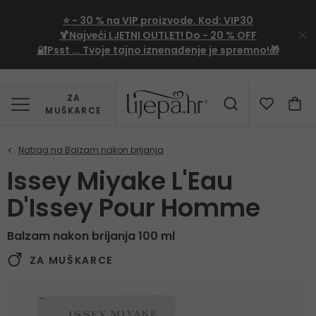
⭐
- 30 %
na VIP proizvode. Kod:
VIP30
🍹Najveći LJETNI OUTLET!
Do - 20 % OFF
🔐Psst ... Tvoje tajno iznenađenje je spremno!🎁
ZA
MUŠKARCE
Issey Miyake L'Eau
D'Issey Pour Homme
Balzam nakon brijanja 100 ml
ZA MUŠKARCE