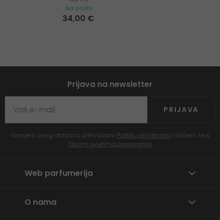
Na zalihi
34,00 €
Prijava na newsletter
PRIJAVA
Slanjem ovog obrasca prihvaćam
Politiku privatnosti
i slažem se s
Općim uvjetima poslovanja
Web parfumerija
O nama