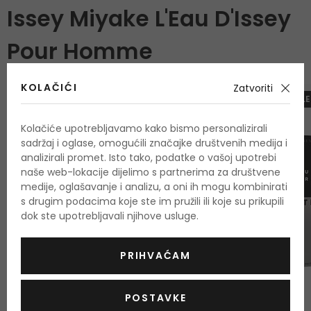
Issey Miyake L'Eau D'Issey
Pour Homme
KOLAČIĆI
Zatvoriti
-10%. KOD: OUTLE
Kolačiće upotrebljavamo kako bismo personalizirali
sadržaj i oglase, omogućili značajke društvenih medija i
analizirali promet. Isto tako, podatke o vašoj upotrebi
naše web-lokacije dijelimo s partnerima za društvene
medije, oglašavanje i analizu, a oni ih mogu kombinirati
s drugim podacima koje ste im pružili ili koje su prikupili
dok ste upotrebljavali njihove usluge.
PRIHVAĆAM
POSTAVKE
-58%