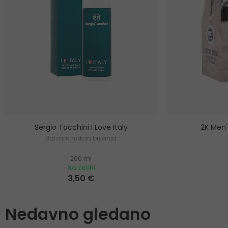
Sergio Tacchini I Love Italy
2K Men'
Balzam nakon brijanja
200 ml
Na zalihi
3,50 €
Nedavno gledano