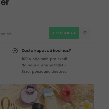
ser
U KOŠARICU
s PDV-om
Zašto kupovati kod nas?
100 % originalni proizvodi
Najbolje cijene na tržištu
Brza i pouzdana dostava