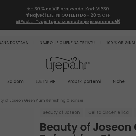
⭐
- 30 %
na VIP proizvode. Kod:
VIP30
🍹Najveći LJETNI OUTLET!
Do - 20 % OFF
🔐Psst ... Tvoje tajno iznenađenje je spremno!🎁
ZDANA DOSTAVA
NAJBOLJE CIJENE NA TRŽIŠTU
100 % ORIGINAL
Za dom
LJETNI VIP
Arapski parfemi
Niche
ty of Joseon Green Plum Refreshing Cleanser
Beauty of Joseon
Gel za čišćenje lica
Beauty of Joseon