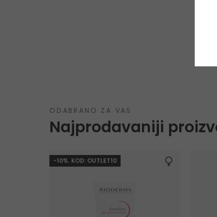
ODABRANO ZA VAS
Najprodavaniji proizv
-10%. KOD: OUTLET10