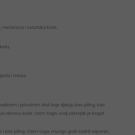
, nečistoća i ostataka kože,
 kožu,
etla i mirisa.
elinom i prirodnim AHA koje djeluju kao piling. Kao
ava obnovu kože. Osim toga, ovaj sastojak je bogat
 i kao piling. Osim toga, mungo grah sadrži saponin,