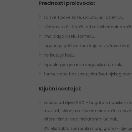
Prednosti proizvoda:
za sve tipove kože, uključujući osjetljivu,
učinkovito čisti kožu od mrtvih stanica kože
ima blago kiselu formulu,
lagane je gel teksture koja osvježava i vlaži
ne isušuje kožu,
hipoalergen je i ima vegansku formulu,
formulirano bez sastojaka životinjskog podrij
Ključni sastojci:
vodica od šljive 24% - bogata limunskom kis
rezultat, uklanja mrtve stanice kože i ubrz
vitaminima i ima hidratantni učinak,
3% ekstrakta sjemenki mung graha - djeluje