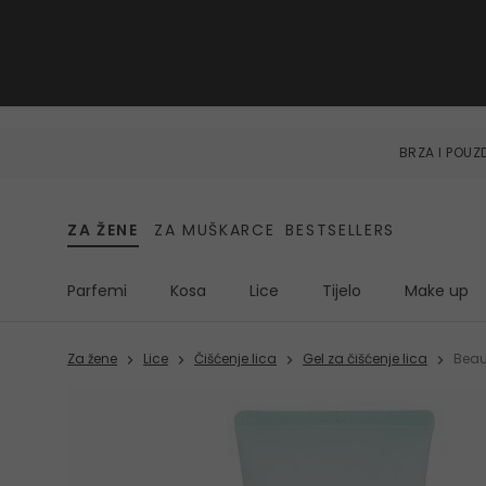
BRZA I POU
ZA ŽENE
ZA MUŠKARCE
BESTSELLERS
Parfemi
Kosa
Lice
Tijelo
Make up
Za žene
Lice
Čišćenje lica
Gel za čišćenje lica
Beau