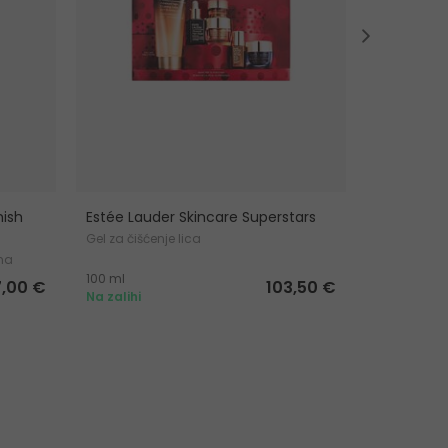
mish
Estée Lauder Skincare Superstars
Clinique R
Gel za čišćenje lica
Gel za čišće
ama
100 ml
150 ml
7,00 €
103,50 €
Na zalihi
Na zalihi