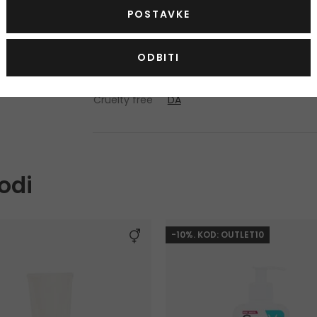
POSTAVKE
Popis sastojaka se može promijeniti. Savjetuj
kupljenom proizvodu.
ODBITI
Vegan
DA
Cruelty free
DA
odi
-10%. KOD: OUTLET10