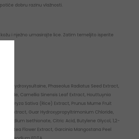
potiče dobru razinu vlažnosti.
ožu i nježno umasirajte lice. Zatim temeljito isperite
pyl Hydroxysultaine, Phaseolus Radiatus Seed Extract,
hloride, Camellia Sinensis Leaf Extract, Houttuynia
ract, Oryza Sativa (Rice) Extract, Prunus Mume Fruit
Fruit Extract, Guar Hydroxypropyltrimonium Chloride,
ol, Sodium Isethionate, Citric Acid, Butylene Glycol, 1,2-
a Ternatea Flower Extract, Garcinia Mangostana Peel
rate, Disodium EDTA.