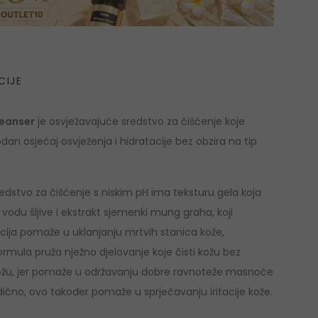
CIJE
leanser
je osvježavajuće sredstvo za čišćenje koje
odan osjećaj osvježenja i hidratacije bez obzira na tip
 sredstvo za čišćenje s niskim pH ima teksturu gela koja
vodu šljive i ekstrakt sjemenki mung graha, koji
acija pomaže u uklanjanju mrtvih stanica kože,
ormula pruža nježno djelovanje koje čisti kožu bez
 kožu, jer pomaže u održavanju dobre ravnoteže masnoće
jedično, ovo također pomaže u sprječavanju iritacije kože.