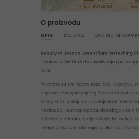
O proizvodu
OPIS
OCJENA
OSTALE INFORMA
Beauty of Joseon Green Plum Refreshing C
učinkovito čisti kožu bez isušivanja i pruža ug
kože.
Prikladno za sve tipove kože, čak i osjetljivu,
daje osvježavajući osjećaj. Formula kombinira 
sinergistički djeluju na čišćenje kože. Kombin
nečistoća i kožnog otpada, dok blago kisela f
oštećenja prirodne barijere kože. Ne isušuje
i vlage, pružajući tako osjećaj vlažnosti. Posl