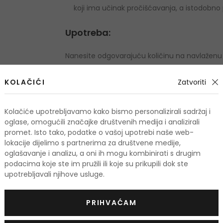
koji ima učinak pročišćavanja, a istodobno 
Upotreba:
Nanesite odgovarajuću količinu na navlaženu k
mlakom vodom.
KOLAČIĆI
Zatvoriti
Količina i sastojci:
Kolačiće upotrebljavamo kako bismo personalizirali sadržaj i
Količina: 100 ml
oglase, omogućili značajke društvenih medija i analizirali
promet. Isto tako, podatke o vašoj upotrebi naše web-
Water, Prunus Mume Fruit Water, Cocamidopro
lokacije dijelimo s partnerima za društvene medije,
Sodium Cocoyl Isethionate, Glycerin, Sodium C
oglašavanje i analizu, a oni ih mogu kombinirati s drugim
podacima koje ste im pružili ili koje su prikupili dok ste
Cordata Extract, Nelumbo Nucifera Flower Ext
upotrebljavali njihove usluge.
Extract, Vaccinium Angustifolium (Blueberry) 
Coconut Acid, Ethylhexylglycerin, Caprylyl Glyc
PRIHVAĆAM
hexanediol, Punica Granatum Extract, Clitori
Extract, Propylene Glycol Laurate, Sodium Cit