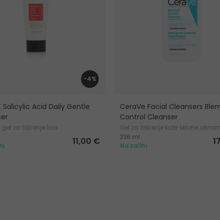
-4%
Salicylic Acid Daily Gentle
CeraVe Facial Cleansers Ble
ser
Control Cleanser
 gel za čišćenje lica
Gel za čišćenje kože sklone akn
236 ml
11,00 €
1
hi
Na zalihi