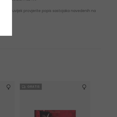
e se da uvijek provjerite popis sastojaka navedenih na
GRATIS