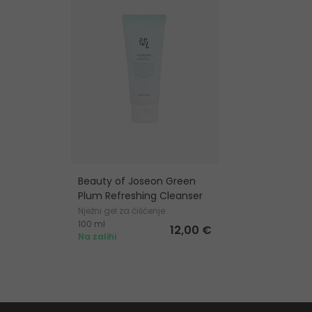
Beauty of Joseon Green
Plum Refreshing Cleanser
Nježni gel za čišćenje
100 ml
12,00 €
Na zalihi