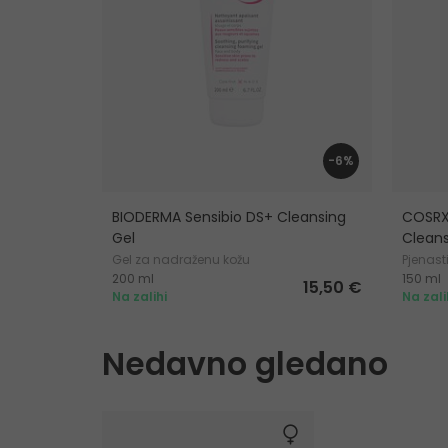
-6%
BIODERMA Sensibio DS+ Cleansing
COSRX 
Gel
Clean
Gel za nadraženu kožu
Pjenasti
200 ml
150 ml
15,50 €
Na zalihi
Na zali
Nedavno gledano