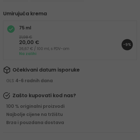
Umirujuća krema
75 ml
21,98 €
20,00 €
-9%
26,67 € / 100 ml, s PDV-om
Na zalihi
Očekivani datum isporuke
GLS
4-6 radnih dana
Zašto kupovati kod nas?
100 % originalni proizvodi
Najbolje cijene na tržištu
Brza i pouzdana dostava