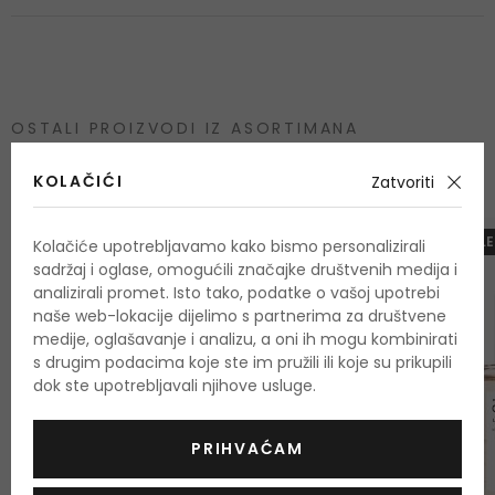
OSTALI PROIZVODI IZ ASORTIMANA
SKIN1004 Centella
KOLAČIĆI
Zatvoriti
-10%. KOD: OUTLE
Kolačiće upotrebljavamo kako bismo personalizirali
sadržaj i oglase, omogućili značajke društvenih medija i
analizirali promet. Isto tako, podatke o vašoj upotrebi
naše web-lokacije dijelimo s partnerima za društvene
medije, oglašavanje i analizu, a oni ih mogu kombinirati
s drugim podacima koje ste im pružili ili koje su prikupili
dok ste upotrebljavali njihove usluge.
PRIHVAĆAM