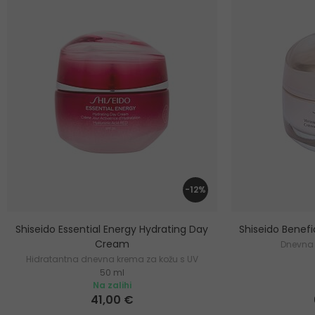
-12%
Shiseido Essential Energy Hydrating Day
Shiseido Benef
Cream
Dnevna 
Hidratantna dnevna krema za kožu s UV
50 ml
zaštitom
Na zalihi
41,00 €