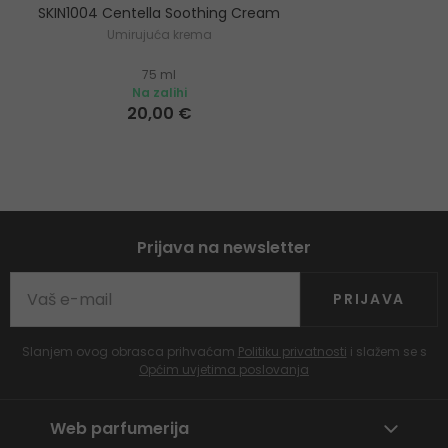
SKIN1004 Centella Soothing Cream
Umirujuća krema
75 ml
Na zalihi
20,00 €
Prijava na newsletter
PRIJAVA
Slanjem ovog obrasca prihvaćam
Politiku privatnosti
i slažem se s
Općim uvjetima poslovanja
Web parfumerija