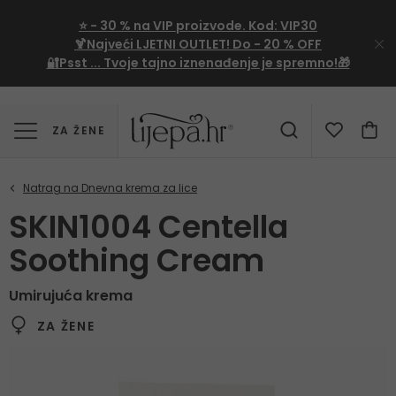
⭐
- 30 %
na VIP proizvode. Kod:
VIP30
🍹Najveći LJETNI OUTLET!
Do - 20 % OFF
🔐Psst ... Tvoje tajno iznenađenje je spremno!🎁
ZA ŽENE
SKIN1004 Centella
Soothing Cream
Umirujuća krema
ZA ŽENE