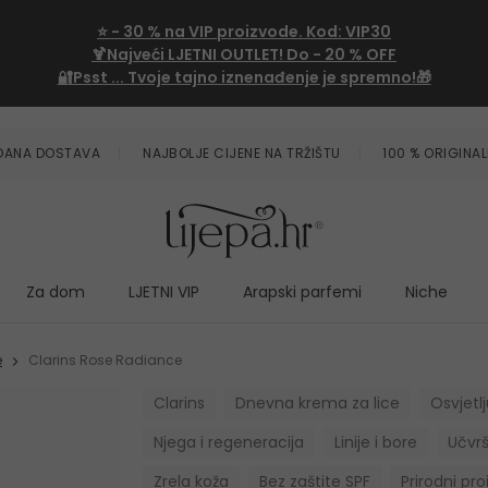
⭐
- 30 %
na VIP proizvode. Kod:
VIP30
🍹Najveći LJETNI OUTLET!
Do - 20 % OFF
🔐Psst ... Tvoje tajno iznenađenje je spremno!🎁
ZDANA DOSTAVA
NAJBOLJE CIJENE NA TRŽIŠTU
100 % ORIGINAL
Za dom
LJETNI VIP
Arapski parfemi
Niche
e
Clarins Rose Radiance
Clarins
Dnevna krema za lice
Osvjetlj
Njega i regeneracija
Linije i bore
Učvrš
Zrela koža
Bez zaštite SPF
Prirodni pr