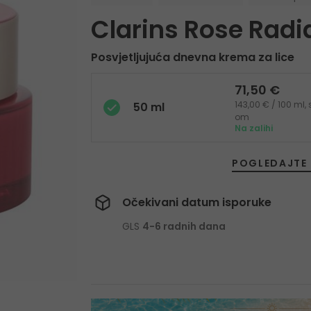
Clarins Rose Rad
Posvjetljujuća dnevna krema za lice
71,50 €
143,00 € / 100 ml,
50 ml
om
Na zalihi
POGLEDAJTE 
Očekivani datum isporuke
GLS
4-6 radnih dana