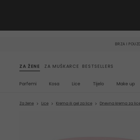
BRZA I POU
ZA ŽENE
ZA MUŠKARCE
BESTSELLERS
Parfemi
Kosa
Lice
Tijelo
Make up
Za žene
Lice
Krema ili gel za lice
Dnevna krema za lic