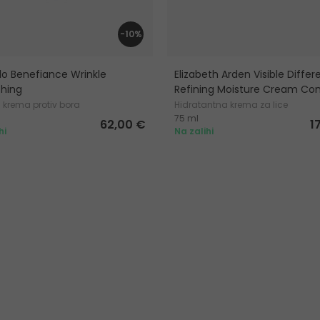
-10%
do Benefiance Wrinkle
Elizabeth Arden Visible Diffe
hing
Refining Moisture Cream Co
 krema protiv bora
Hidratantna krema za lice
75 ml
62,00 €
1
hi
Na zalihi