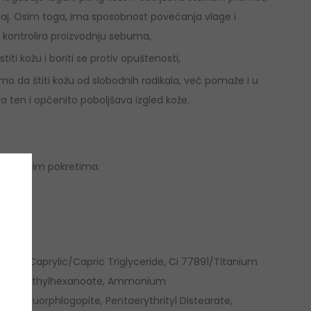
 sjaj. Osim toga, ima sposobnost povećanja vlage i
i kontrolira proizvodnju sebuma,
 kožu i boriti se protiv opuštenosti,
mo da štiti kožu od slobodnih radikala, već pomaže i u
a ten i općenito poboljšava izgled kože.
e kružnim pokretima.
ter, Caprylic/Capric Triglyceride, Ci 77891/Titanium
tyl Tetraethylhexanoate, Ammonium
tic Fluorphlogopite, Pentaerythrityl Distearate,