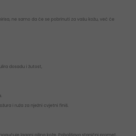
risa, ne samo da će se pobrinuti za vašu kožu, već će
gulira dosadu i žutost,
.
ra i ruža za nježni cvjetni finiš.
 omogućuje lagani piling kože. Poboljšava stanični promet,