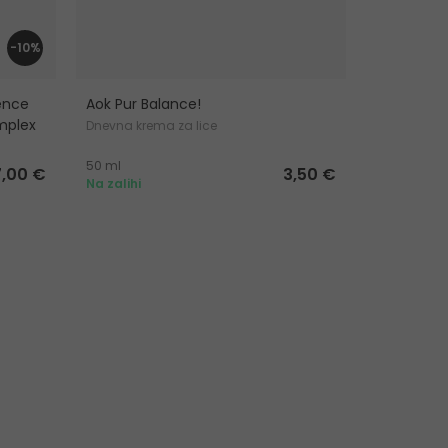
-10%
rence
Aok Pur Balance!
NUXE Bio 
mplex
Cream
Dnevna krema za lice
Krema za hi
50 ml
50 ml
tena
7,00 €
3,50 €
Na zalihi
Na zalihi