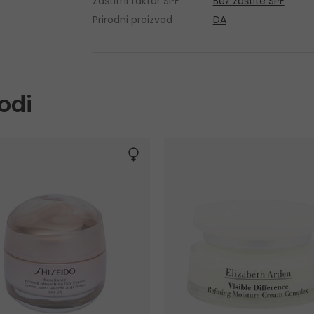
Zaštitni faktor SPF
Bez zaštite SPF
Prirodni proizvod
DA
odi