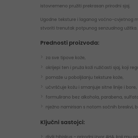
istovremeno pružiti prekrasan prirodni sjaj.
Ugodne teksture i laganog voćno-cvjetnog mi
stvoriti trenutak potpunog senzualnog užitka.
Prednosti proizvoda:
za sve tipove kože,
okrijepi ten i pruža koži ružičasti sjaj, koji re
pomaže u poboljšanju teksture kože,
učvršćuje kožu i smanjuje sitne linije i bore,
formulirano bez alkohola, parabena, sulfata
nježno namirisan s notom sočnih breskvi, božu
Ključni sastojci:
divlji hibiskus - prirodni izvor AHA, koji mu