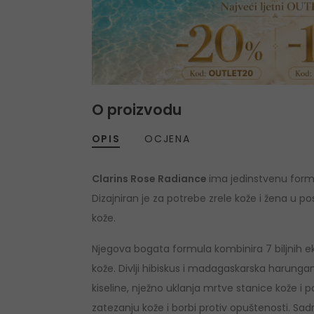
O proizvodu
OPIS
OCJENA
Clarins Rose Radiance
ima jedinstvenu formul
Dizajniran je za potrebe zrele kože i žena u
kože.
Njegova bogata formula kombinira 7 biljnih eks
kože. Divlji hibiskus i madagaskarska harungana 
kiseline, nježno uklanja mrtve stanice kože 
zatezanju kože i borbi protiv opuštenosti. Sadrži