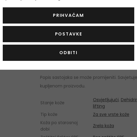
Pentylene Glycol, Polyglyceryl-10 Myristate, 
Sucrose Palmitate, Parfum/Fragrance, Sodiu
PRIHVAĆAM
Disodium Edta, Hibiscus Sabdariffa Flower Extr
Hyaluronate, Dimethiconol, Harungana Madaga
POSTAVKE
Extract, Citric Acid, T-butyl Alcohol, Potassi
Extract, Ci 14700/Red 4, Pectin, Phenoxyethan
ODBITI
Lumbricalis Extract, Ci 17200/Red 33, Lapsa
Salt/Sel Marin, Acetyl Tetrapeptide-2, Dextran
Popis sastojaka se može promijeniti. Savjetuj
kupljenom proizvodu.
Osvjetljujući
,
Dehidri
Stanje kože
lifting
Tip kože
Za sve vrste kože
Koža po starosnoj
Zrela koža
dobi