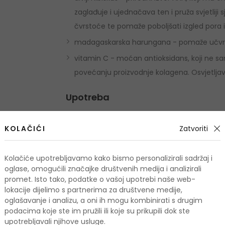
zaglađuje i ujednačava ten i pruža svjetliji
čvrstoće te pomaže poboljšati izgled pora 
madagaskarska harungana - pomaže učvrstiti
vitamin C - moćan antioksidans, koji ne sa
povećanju proizvodnje kolagena. Osvjetljav
Upotreba
Nanesite na očišćenu kožu i lagano umasirajt
KOLAČIĆI
Zatvoriti
Količina i sastojci
Kolačiće upotrebljavamo kako bismo personalizirali sadržaj i
Količina: 50 ml
oglase, omogućili značajke društvenih medija i analizirali
promet. Isto tako, podatke o vašoj upotrebi naše web-
Dimethicone, Butyrospermum Parkii (Shea) But
lokacije dijelimo s partnerima za društvene medije,
oglašavanje i analizu, a oni ih mogu kombinirati s drugim
Dioxide, Phenyl Trimethicone, Pentaerythri
podacima koje ste im pružili ili koje su prikupili dok ste
Acryloyldimethyltaurate/Vp Copolymer, Synthe
upotrebljavali njihove usluge.