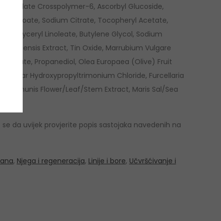
Polyacrylate Crosspolymer-6, Ascorbyl Glucoside,
m Benzoate, Sodium Citrate, Tocopheryl Acetate,
act, Glyceryl Linoleate, Butylene Glycol, Sodium
scariensis Extract, Tin Oxide, Marrubium Vulgare
um Sorbate, Propanediol, Olea Europaea (Olive) Fruit
ol, Guar Hydroxypropyltrimonium Chloride, Furcellaria
na Communis Flower/Leaf/Stem Extract, Maris Sal/Sea
.
e se da uvijek provjerite popis sastojaka navedenih na
rana
,
Njega i regeneracija
,
Linije i bore
,
Učvršćivanje i