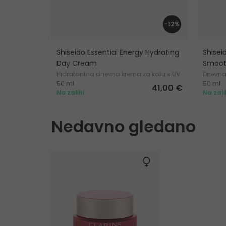
-12%
Shiseido Essential Energy Hydrating
Shisei
Day Cream
Smoot
Hidratantna dnevna krema za kožu s UV
Dnevna
50 ml
50 ml
zaštitom
41,00 €
Na zalihi
Na zali
Nedavno gledano