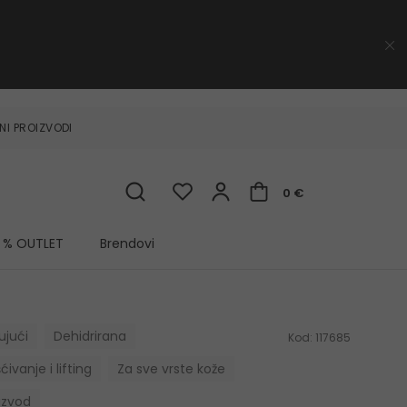
NI PROIZVODI
0 €
% OUTLET
Brendovi
ujući
Dehidrirana
Kod:
117685
ćivanje i lifting
Za sve vrste kože
oizvod