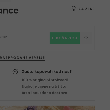
iance
ZA ŽENE
 s PDV-
U KOŠARICU
RASPRODANE VERZIJE
Zašto kupovati kod nas?
100 % originalni proizvodi
Najbolje cijene na tržištu
Brza i pouzdana dostava