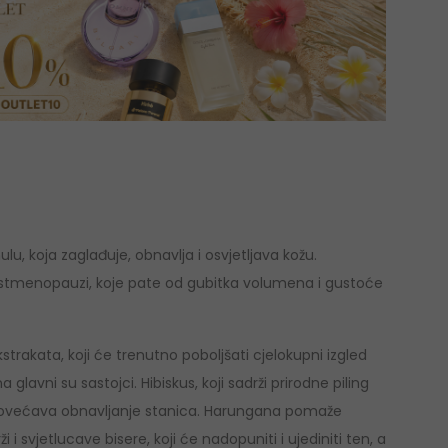
u, koja zaglađuje, obnavlja i osvjetljava kožu.
 postmenopauzi, koje pate od gubitka volumena i gustoće
trakata, koji će trenutno poboljšati cjelokupni izgled
glavni su sastojci. Hibiskus, koji sadrži prirodne piling
i povećava obnavljanje stanica. Harungana pomaže
 i svjetlucave bisere, koji će nadopuniti i ujediniti ten, a