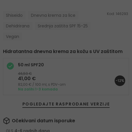
Kod:
146293
Shiseido
Dnevna krema za lice
Dehidrirana
Srednja zaštita SPF 15-25
Vegan
Hidratantna dnevna krema za kožu s UV zaštitom
50 ml SPF20
46,59 €
41,00 €
-12%
82,00 € / 100 ml, s PDV-om
Na zalihi 1-3 komada
POGLEDAJTE RASPRODANE VERZIJE
Očekivani datum isporuke
GLS
4-6 radnih dana