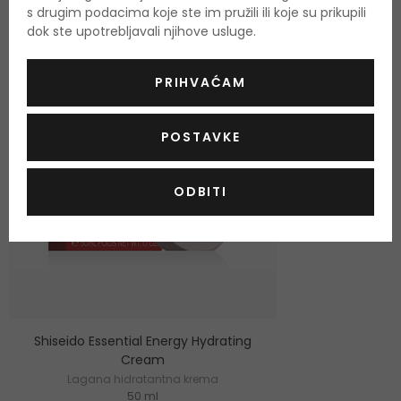
s drugim podacima koje ste im pružili ili koje su prikupili
dok ste upotrebljavali njihove usluge.
PRIHVAĆAM
POSTAVKE
ODBITI
Shiseido Essential Energy Hydrating
Cream
Lagana hidratantna krema
50 ml