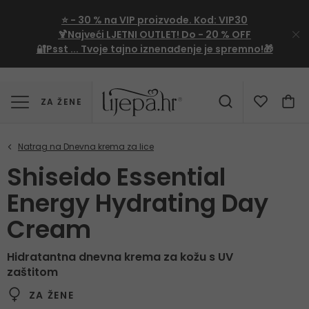
⭐
- 30 %
na VIP proizvode. Kod:
VIP30
🍹Najveći LJETNI OUTLET!
Do - 20 % OFF
🔐Psst ... Tvoje tajno iznenađenje je spremno!🎁
ZA ŽENE
Shiseido Essential
Energy Hydrating Day
Cream
Hidratantna dnevna krema za kožu s UV
zaštitom
ZA ŽENE