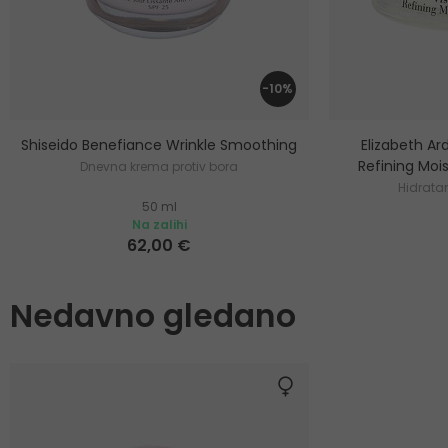
-10%
Shiseido Benefiance Wrinkle Smoothing
Elizabeth Ar
Refining Mo
Dnevna krema protiv bora
Hidrata
50 ml
Na zalihi
62,00 €
Nedavno gledano