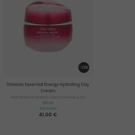
-12%
Shiseido Essential Energy Hydrating Day
Cream
Hidratantna dnevna krema za kožu s UV
50 ml
zaštitom
Na zalihi
41,00 €