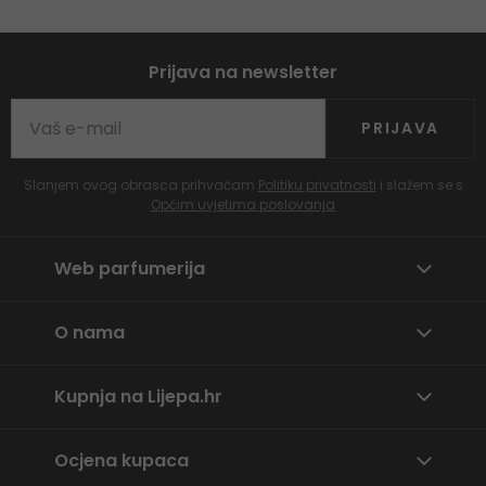
Prijava na newsletter
PRIJAVA
Slanjem ovog obrasca prihvaćam
Politiku privatnosti
i slažem se s
Općim uvjetima poslovanja
Web parfumerija
O nama
Kupnja na Lijepa.hr
Ocjena kupaca