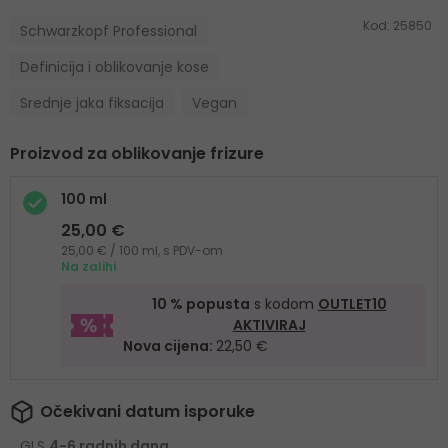
Kod:
25850
Schwarzkopf Professional
Definicija i oblikovanje kose
Srednje jaka fiksacija
Vegan
Proizvod za oblikovanje frizure
100 ml
25,00 €
25,00 € / 100 ml, s PDV-om
Na zalihi
10 % popusta
s kodom
OUTLET10
AKTIVIRAJ
Nova cijena:
22,50 €
Očekivani datum isporuke
GLS
4-6 radnih dana