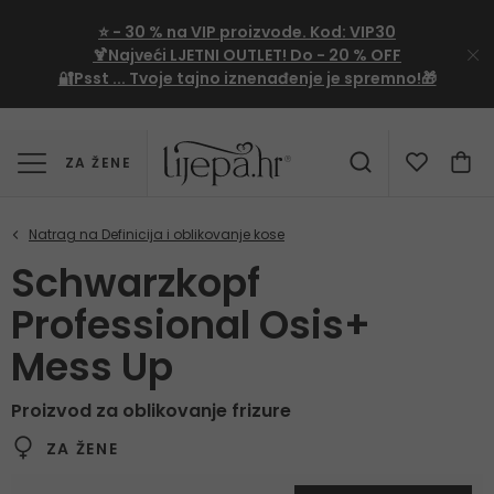
⭐
- 30 %
na VIP proizvode. Kod:
VIP30
🍹Najveći LJETNI OUTLET!
Do - 20 % OFF
🔐Psst ... Tvoje tajno iznenađenje je spremno!🎁
ZA ŽENE
Schwarzkopf
Professional Osis+
Mess Up
Proizvod za oblikovanje frizure
ZA ŽENE