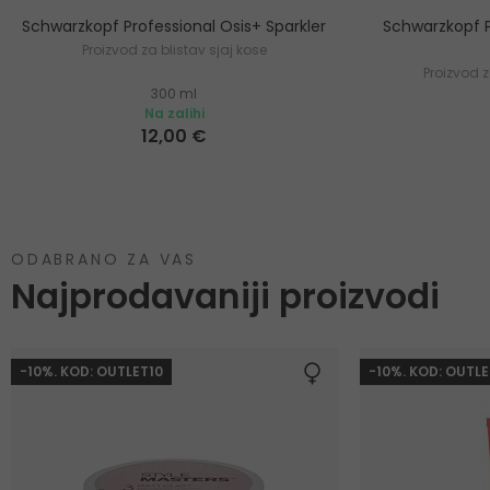
Schwarzkopf Professional Osis+ Sparkler
Schwarzkopf P
Proizvod za blistav sjaj kose
Proizvod z
300 ml
Na zalihi
12,00 €
ODABRANO ZA VAS
Najprodavaniji proizvodi
-10%. KOD: OUTLET10
-10%. KOD: OUTLE