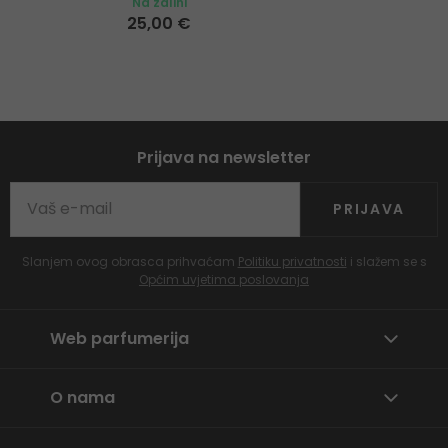
Na zalihi
25,00 €
Prijava na newsletter
PRIJAVA
Slanjem ovog obrasca prihvaćam
Politiku privatnosti
i slažem se s
Općim uvjetima poslovanja
Web parfumerija
O nama