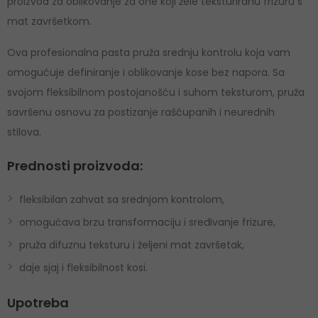
proizvod za oblikovanje za one koji žele teksturiranu frizuru s
mat završetkom.
Ova profesionalna pasta pruža srednju kontrolu koja vam
omogućuje definiranje i oblikovanje kose bez napora. Sa
svojom fleksibilnom postojanošću i suhom teksturom, pruža
savršenu osnovu za postizanje raščupanih i neurednih
stilova.
Prednosti proizvoda:
fleksibilan zahvat sa srednjom kontrolom,
omogućava brzu transformaciju i sređivanje frizure,
pruža difuznu teksturu i željeni mat završetak,
daje sjaj i fleksibilnost kosi.
Upotreba