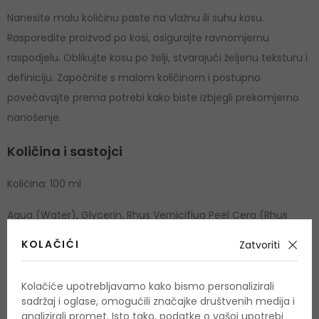
Nanesite malu količinu paste na vlažnu ili suhu kosu.
Rasporedite proizvod po kosi, osigurajte ravnomjernu
raspodjelu. Oblikujte kosu po želji, stvarajući željenu teksturu i
definiciju. Započnite s malom količinom i postupno
povećavajte prema potrebi kako biste izbjegli prekomjerno
nanošenje.
Količina i sastojci
Količina: 100 ml
Aqua (Water), Glycerin, Rhus Verniciflua Peel Cera (Rhus
verniciflua Peel Wax), Glyceryl Stearate SE, Cera Carnauba
KOLAČIĆI
Zatvoriti
(Copernicia Cerifera (Carnauba) Wax, Carnauba Wax),
Ricinus Communis (Castor) Seed Oil, Stearic Acid, Palmitic
Kolačiće upotrebljavamo kako bismo personalizirali
Acid, Sorbitol, Parfum (Fragrance), Phenoxyethanol, Benzyl
sadržaj i oglase, omogućili značajke društvenih medija i
Alcohol, Hydrogenated Castor Oil, 1,2-Hexanediol, Caprylyl
analizirali promet. Isto tako, podatke o vašoj upotrebi