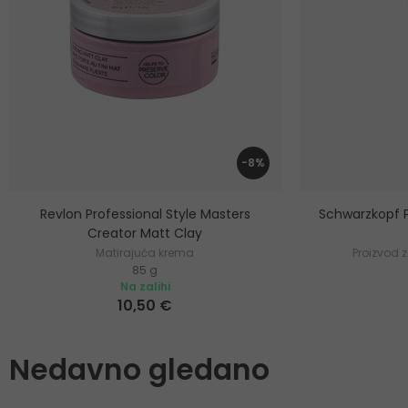
-8%
Revlon Professional Style Masters
Schwarzkopf P
Creator Matt Clay
Matirajuća krema
Proizvod z
85 g
Na zalihi
10,50 €
Nedavno gledano