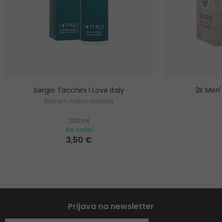
Sergio Tacchini I Love Italy
2K Men'
Balzam nakon brijanja
200 ml
Na zalihi
3,50 €
Prijava na newsletter