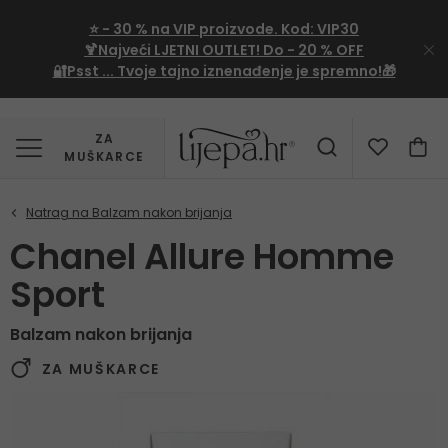
⭐
- 30 %
na VIP proizvode. Kod:
VIP30
🍹Najveći LJETNI OUTLET!
Do - 20 % OFF
🔐Psst ... Tvoje tajno iznenađenje je spremno!🎁
ZA
MUŠKARCE
Chanel Allure Homme
Sport
Balzam nakon brijanja
ZA MUŠKARCE