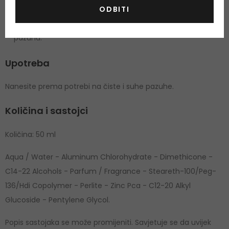
ODBITI
17% aluminij klorohidrat je aluminijeva sol koja smanjuje
izlučivanje znoja izazivajući sužavanje znojnih žlijezda ispod
pazuha.
Upotreba
Nanesite prema potrebi na čiste i suhe pazuhe.
Količina i sastojci
Količina: 50 ml
Aqua / Water - Aluminum Chlorohydrate - Dimethicone -
C14-22 Alcohols - Parfum / Fragrance - Steareth-100/Peg-
136/Hdi Copolymer - Perlite - Zinc Pca - C12-20 Alkyl
Glucoside - Pentylene Glycol.
Popis sastojaka se može promijeniti. Savjetuje se da uvijek