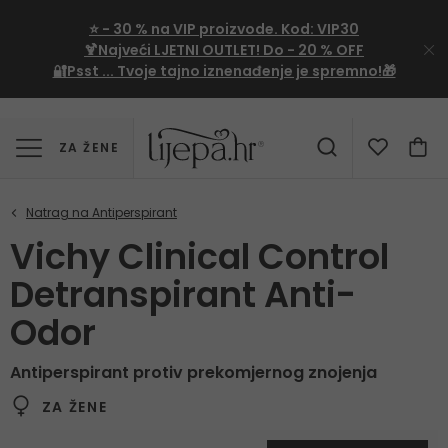
⭐
- 30 %
na VIP proizvode. Kod:
VIP30
🍹Najveći LJETNI OUTLET!
Do - 20 % OFF
🔐Psst ... Tvoje tajno iznenađenje je spremno!🎁
ZA ŽENE
Vichy Clinical Control
Detranspirant Anti-
Odor
Antiperspirant protiv prekomjernog znojenja
ZA ŽENE