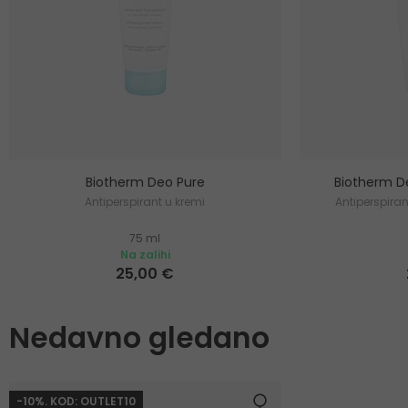
Biotherm Deo Pure
Biotherm De
Antiperspirant u kremi
Antiperspira
75 ml
Na zalihi
25,00 €
Nedavno gledano
-10%. KOD: OUTLET10