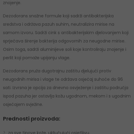
znojenje.
Dezodorans snažne formule koji sadrži antibakterijska
sredstva i održava pazuh suhim, neutralizira mirise na
samom izvoru. Sadrži cink s antibakterijskim djelovanjem koji
sprječava širenje bakterija odgovornih za neugodne mirise.
Osim toga, sadrži aluminijeve soli koje kontroliraju znojenje i
perlit koji pomaže upijanju vlage.
Dezodorans pruža dugotrajnu zaštitu djelujući protiv
neugodnih mirisa i vlage te održava osjećaj suhoće do 96
sati. Izvrsna je opcija za dnevno osvježenje i zaštitu područja
ispod pazuha jer ostavlja kožu ugodnom, mekom i s ugodnim
osjećajem svježine.
Prednosti proizvoda:
za sve tipove kože, uključujući osjetljivu,