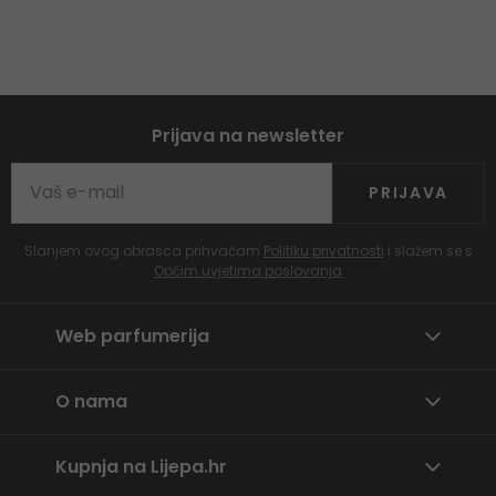
Prijava na newsletter
PRIJAVA
Slanjem ovog obrasca prihvaćam
Politiku privatnosti
i slažem se s
Općim uvjetima poslovanja
Web parfumerija
O nama
Kupnja na Lijepa.hr