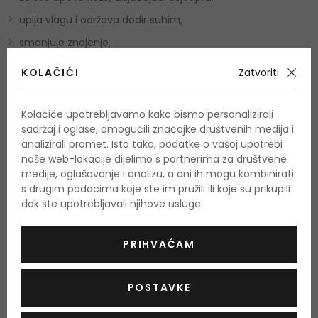
upija vlagu i održava dodir suhim,
smanjuje znojenje,
neutralizira neugodne mirise,
KOLAČIĆI
Zatvoriti
osvježava i štiti područje ispod pazuha do 96 sati,
ne ostavlja ljepljivu oblogu i ne iritira kožu,
Kolačiće upotrebljavamo kako bismo personalizirali
sadržaj i oglase, omogućili značajke društvenih medija i
je hipoalergena formula, dermatološki testirana,
analizirali promet. Isto tako, podatke o vašoj upotrebi
formuliran bez alkohola i parabena.
naše web-lokacije dijelimo s partnerima za društvene
medije, oglašavanje i analizu, a oni ih mogu kombinirati
s drugim podacima koje ste im pružili ili koje su prikupili
Ključni sastojci:
dok ste upotrebljavali njihove usluge.
perlit - mineral s velikom sposobnošću upijanja vode.
PRIHVAĆAM
Koristi se u dezodoransima za upijanje vlage, tj. znoji i
održava ispod pazuha suhim,
POSTAVKE
cink PCA - ima antibakterijska svojstva, stoga ograničava
širenje bakterija,