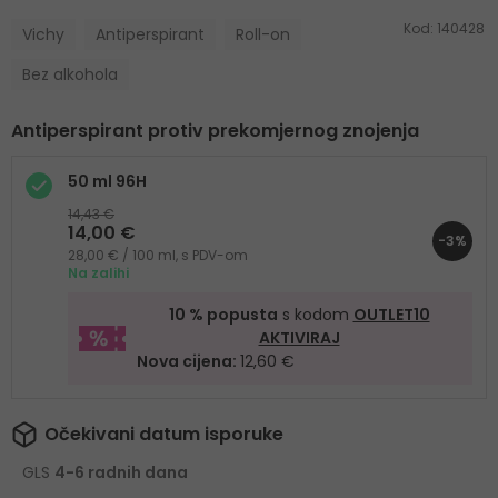
Kod:
140428
Vichy
Antiperspirant
Roll-on
Bez alkohola
Antiperspirant protiv prekomjernog znojenja
50 ml 96H
14,43 €
14,00 €
-3%
28,00 € / 100 ml, s PDV-om
Na zalihi
10 % popusta
s kodom
OUTLET10
AKTIVIRAJ
Nova cijena:
12,60 €
Očekivani datum isporuke
GLS
4-6 radnih dana