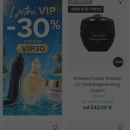
GRATIS
-30% KOD: VIP30
-20%
Shiseido Future Solution
LX Total Regenerating
Cream
50 ml
Regenerativna noćna krema
Na zalihi 2 verzije
od 242,00 €