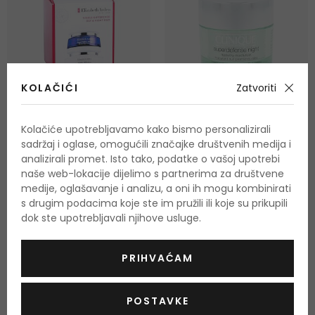
KOLAČIĆI
Zatvoriti
Kolačiće upotrebljavamo kako bismo personalizirali
Elizabeth Arden Visible
Clinique Superdefense
sadržaj i oglase, omogućili značajke društvenih medija i
Difference
analizirali promet. Isto tako, podatke o vašoj upotrebi
Noćni hidratantni tonik
naše web-lokacije dijelimo s partnerima za društvene
Dnevna krema za lice
100 ml
50 ml
medije, oglašavanje i analizu, a oni ih mogu kombinirati
Na zalihi
Na zalihi
s drugim podacima koje ste im pružili ili koje su prikupili
44,00 €
52,00 €
dok ste upotrebljavali njihove usluge.
PRIHVAĆAM
POSTAVKE