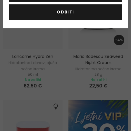
ODBITI
-4%
Lancôme Hydra Zen
Mario Badescu Seaweed
Night Cream
Hidratantna i obnavljajuća
noćna krema
Hidratantna noćna krema
50 ml
28 g
Na zalihi
Na zalihi
62,50 €
22,50 €