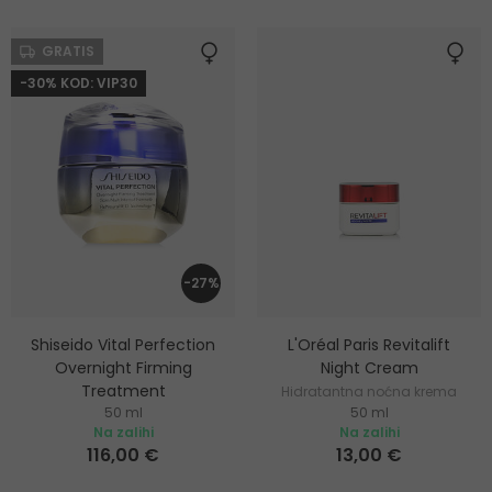
GRATIS
-30% KOD: VIP30
-27%
Shiseido Vital Perfection
L'Oréal Paris Revitalift
Overnight Firming
Night Cream
Treatment
Hidratantna noćna krema
50 ml
50 ml
Noćna krema za lifting i
Na zalihi
Na zalihi
učvršćivanje
116,00 €
13,00 €