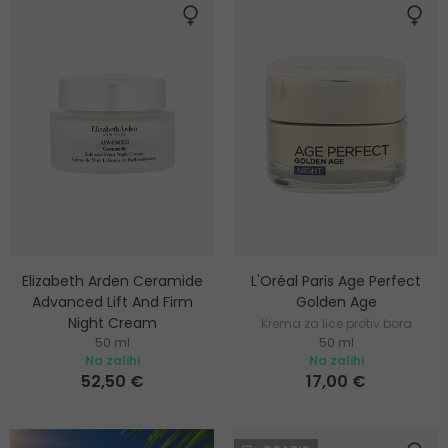
Elizabeth Arden Ceramide
L'Oréal Paris Age Perfect
Advanced Lift And Firm
Golden Age
Night Cream
Krema za lice protiv bora
50 ml
50 ml
Noćna krema za podizanje i
Na zalihi
Na zalihi
učvršćivanje kože
52,50 €
17,00 €