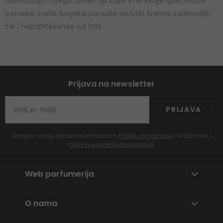
hidrataciju i njegu. Svaki tip kože ima svoje specifične
potrebe, naša bogata ponuda noćnih krema zadovoljiti
će i najzahtijevnije od Vas.
Prijava na newsletter
PRIJAVA
Slanjem ovog obrasca prihvaćam
Politiku privatnosti
i slažem se s
Općim uvjetima poslovanja
Web parfumerija
O nama