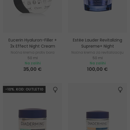
Eucerin Hyaluron-Filler +
Estée Lauder Revitalizing
3x Effect Night Cream
Supreme+ Night
Noćna krema protiv bora
Noćna krema za revitalizaciju
50 ml
50 ml
Na zalihi
Na zalihi
35,00 €
100,00 €
-10%. KOD: OUTLET10