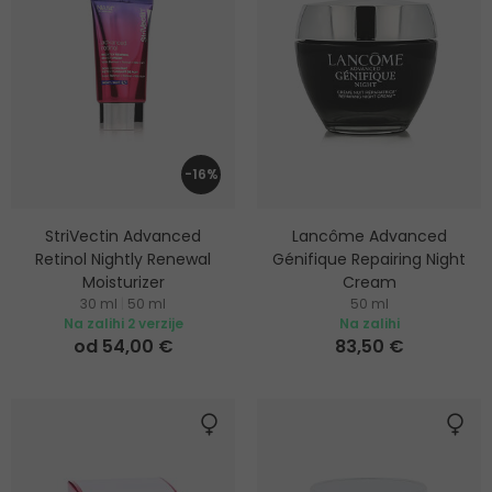
-16%
StriVectin Advanced
Lancôme Advanced
Retinol Nightly Renewal
Génifique Repairing Night
Moisturizer
Cream
30 ml
|
50 ml
50 ml
Intenzivna hidratantna noćna
Noćna krema za
Na zalihi 2 verzije
Na zalihi
njega
pomlađivanje lica
od 54,00 €
83,50 €