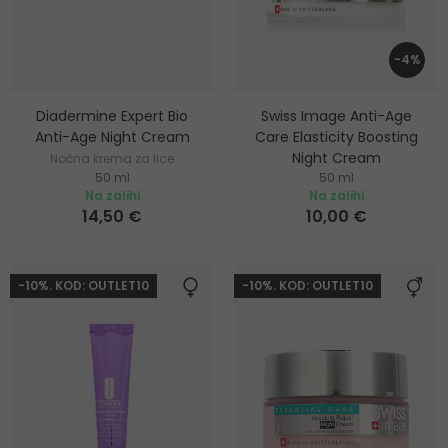
-4%
Diadermine Expert Bio
Swiss Image Anti-Age
Anti-Age Night Cream
Care Elasticity Boosting
Night Cream
Noćna krema za lice
50 ml
50 ml
Regenerirajuća i
Na zalihi
Na zalihi
pomlađujuća noćna krema
14,50 €
10,00 €
-10%. KOD: OUTLET10
-10%. KOD: OUTLET10