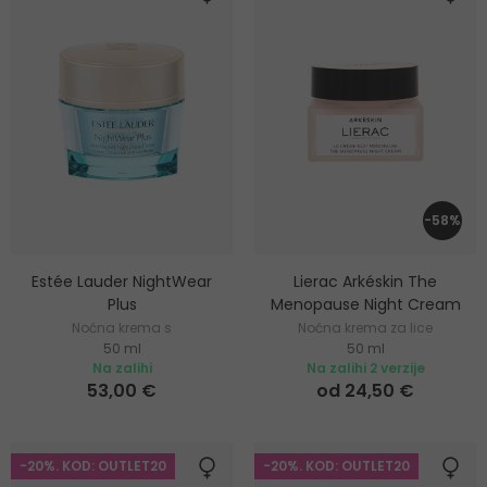
-58%
Estée Lauder NightWear
Lierac Arkéskin The
Plus
Menopause Night Cream
Noćna krema s
Noćna krema za lice
50 ml
50 ml
antioksidacijskim učinkom
Na zalihi
Na zalihi 2 verzije
53,00 €
od 24,50 €
-20%. KOD: OUTLET20
-20%. KOD: OUTLET20