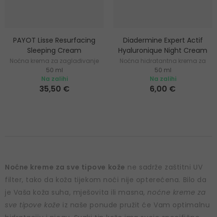
PAYOT Lisse Resurfacing
Diadermine Expert Actif
Sleeping Cream
Hyaluronique Night Cream
Noćna krema za zaglađivanje
Noćna hidratantna krema za
50 ml
50 ml
i regeneraciju kože
suhu zrelu kožu
Na zalihi
Na zalihi
35,50 €
6,00 €
Noćne kreme za sve tipove kože
ne sadrže zaštitni UV
filter, tako da koža tijekom noći nije opterećena. Bilo da
je Vaša koža suha, mješovita ili masna,
noćne kreme za
sve tipove kože
iz naše ponude pružit će Vam optimalnu