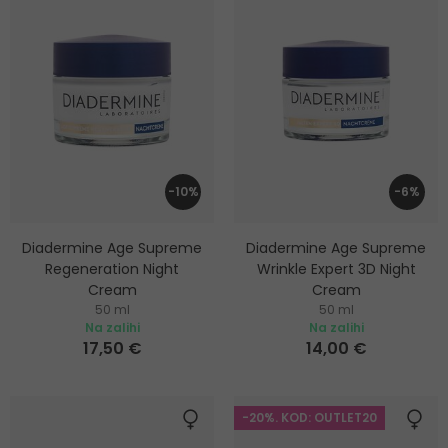
-10%
-6%
Diadermine Age Supreme
Diadermine Age Supreme
Regeneration Night
Wrinkle Expert 3D Night
Cream
Cream
50 ml
50 ml
Noćna krema za lice protiv
Noćna krema protiv bora
Na zalihi
Na zalihi
znakova starenja
17,50 €
14,00 €
-20%. KOD: OUTLET20