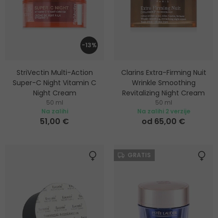
-13%
StriVectin Multi-Action
Clarins Extra-Firming Nuit
Super-C Night Vitamin C
Wrinkle Smoothing
Night Cream
Revitalizing Night Cream
50 ml
50 ml
Posvjetljujuća noćna krema s
Učvršćujuća i zaglađujuća
Na zalihi
Na zalihi 2 verzije
vitaminom C
noćna krema za lice
51,00 €
od 65,00 €
GRATIS