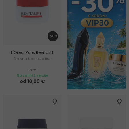
-28%
L'Oréal Paris Revitalift
Dnevna krema za lice
50 ml
Na zalihi 2 verzije
od 10,00 €