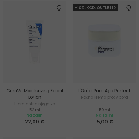
-10%. KOD: OUTLET10
CeraVe Moisturizing Facial
L'Oréal Paris Age Perfect
Lotion
Noćna krema protiv bora
Hidratantna njega za
52 ml
50 ml
normalnu i suhu kožu
Na zalihi
Na zalihi
22,00 €
15,00 €