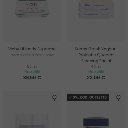
Vichy Liftactiv Supreme
Korres Greek Yoghurt
Probiotic Quench
Noćna krema protiv bora
Sleeping Facial
50 ml
40 ml
Hidratantna i hranjiva noćna
Na zalihi
Na zalihi
krema za lice
39,50 €
22,00 €
-10%. KOD: OUTLET10