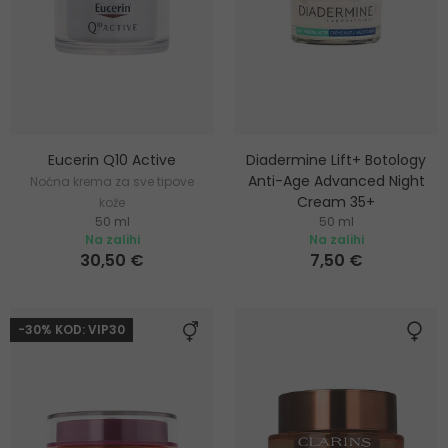
Eucerin Q10 Active
Diadermine Lift+ Botology
Anti-Age Advanced Night
Noćna krema za sve tipove
Cream 35+
kože
50 ml
50 ml
Noćna krema za lice
Na zalihi
Na zalihi
30,50 €
7,50 €
-30% KOD: VIP30