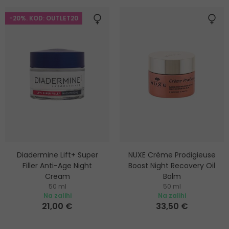
-20%. KOD: OUTLET20
Diadermine Lift+ Super
NUXE Crème Prodigieuse
Filler Anti-Age Night
Boost Night Recovery Oil
Cream
Balm
50 ml
50 ml
Noćna krema za
Noćni balzam za obnavljanje
Na zalihi
Na zalihi
pomlađivanje kože
21,00 €
33,50 €