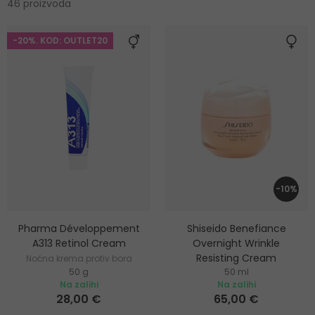
46 proizvoda
-20%. KOD: OUTLET20
-10%
Pharma Développement
Shiseido Benefiance
A313 Retinol Cream
Overnight Wrinkle
Resisting Cream
Noćna krema protiv bora
50 g
50 ml
Noćna krema protiv bora
Na zalihi
Na zalihi
28,00 €
65,00 €