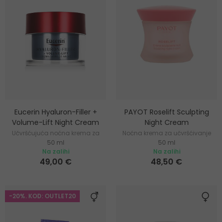
Eucerin Hyaluron-Filler +
PAYOT Roselift Sculpting
Volume-Lift Night Cream
Night Cream
Učvršćujuća noćna krema za
Noćna krema za učvršćivanje
50 ml
50 ml
lice
kože
Na zalihi
Na zalihi
49,00 €
48,50 €
-20%. KOD: OUTLET20