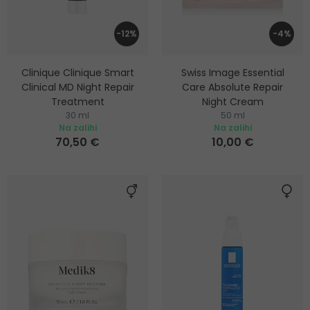
-12%
-4%
Clinique Clinique Smart
Swiss Image Essential
Clinical MD Night Repair
Care Absolute Repair
Treatment
Night Cream
30 ml
50 ml
Obnavljajuća noćna krema
Regenerirajuća noćna krema
Na zalihi
Na zalihi
za pomlađivanje kože
70,50 €
10,00 €