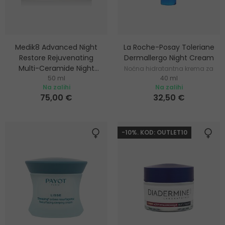
Medik8 Advanced Night
La Roche-Posay Toleriane
Restore Rejuvenating
Dermallergo Night Cream
Multi-Ceramide Night
Noćna hidratantna krema za
Cream
50 ml
40 ml
Noćna krema
vrlo osjetljivu kožu
Na zalihi
Na zalihi
75,00 €
32,50 €
-10%. KOD: OUTLET10