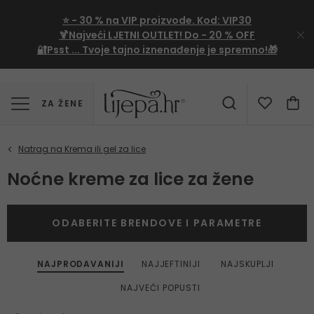
⭐
- 30 %
na VIP proizvode. Kod:
VIP30
🍹Najveći LJETNI OUTLET!
Do - 20 % OFF
🔐Psst ... Tvoje tajno iznenađenje je spremno!🎁
ZA ŽENE
Noćne kreme za lice za žene
ODABERITE BRENDOVE I PARAMETRE
NAJPRODAVANIJI
NAJJEFTINIJI
NAJSKUPLJI
NAJVEĆI POPUSTI