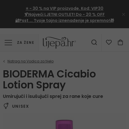
⭐
- 30 %
na VIP proizvode. Kod:
VIP30
🍹Najveći LJETNI OUTLET!
Do - 20 % OFF
🔐Psst ... Tvoje tajno iznenađenje je spremno!🎁
ZA ŽENE
BIODERMA Cicabio
Lotion Spray
Umirujući i isušujući sprej za rane koje cure
UNISEX