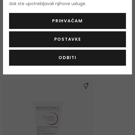
dok ste upotrebljavali njihove usluge.
PRIHVAĆAM
POSTAVKE
OSTALI PROIZVODI IZ ASORTIMANA
ODBITI
BIODERMA Cicabio