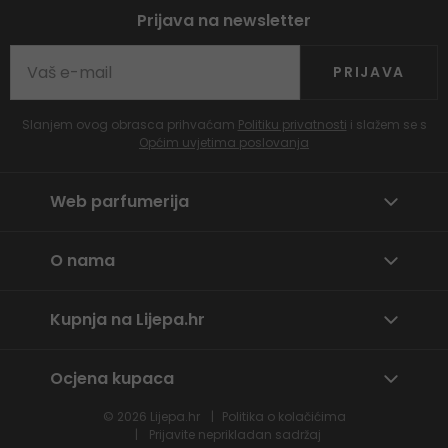
Prijava na newsletter
PRIJAVA
Slanjem ovog obrasca prihvaćam
Politiku privatnosti
i slažem se s
Općim uvjetima poslovanja
Web parfumerija
O nama
Kupnja na Lijepa.hr
Ocjena kupaca
© 2026
Lijepa.hr
Politika o kolačićima
Prijavite neprikladan sadržaj