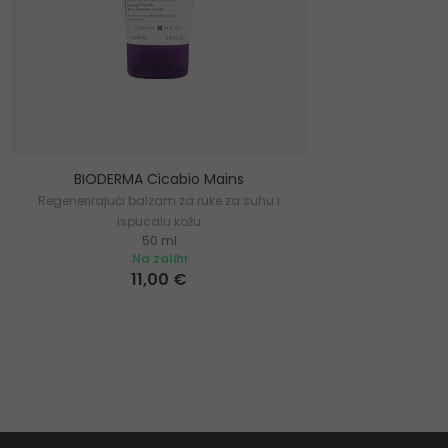
BIODERMA Cicabio Mains
Regenerirajući balzam za ruke za suhu i
ispucalu kožu
50 ml
Na zalihi
11,00 €