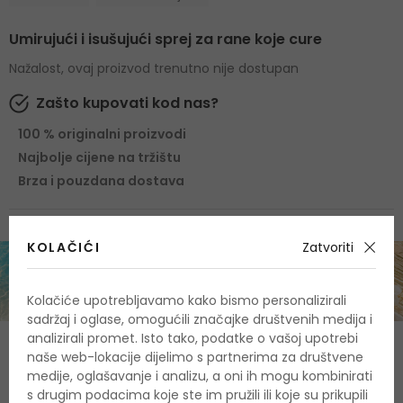
Umirujući i isušujući sprej za rane koje cure
Nažalost, ovaj proizvod trenutno nije dostupan
Zašto kupovati kod nas?
100 % originalni proizvodi
Najbolje cijene na tržištu
Brza i pouzdana dostava
KOLAČIĆI
Zatvoriti
Kolačiće upotrebljavamo kako bismo personalizirali
sadržaj i oglase, omogućili značajke društvenih medija i
analizirali promet. Isto tako, podatke o vašoj upotrebi
O proizvodu
naše web-lokacije dijelimo s partnerima za društvene
medije, oglašavanje i analizu, a oni ih mogu kombinirati
OPIS
OCJENA
OSTALE INFORMACIJE
s drugim podacima koje ste im pružili ili koje su prikupili