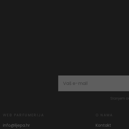
Slanjem o
WEB PARFUMERIJA
O NAMA
info@lijepa.hr
Kontakt