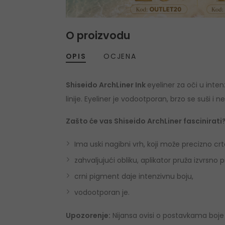
O proizvodu
OPIS
OCJENA
Shiseido ArchLiner Ink
eyeliner za oči u inte
linije. Eyeliner je vodootporan, brzo se suši i 
Zašto će vas Shiseido ArchLiner fascinirati
Ima uski nagibni vrh, koji može precizno crtat
zahvaljujući obliku, aplikator pruža izvrsno p
crni pigment daje intenzivnu boju,
vodootporan je.
Upozorenje:
Nijansa ovisi o postavkama boje 