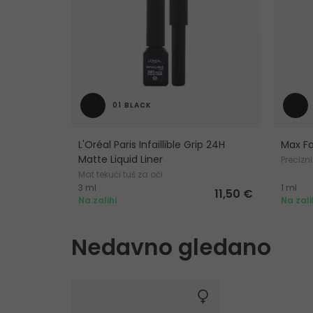
01 BLACK
L'Oréal Paris Infaillible Grip 24H
Max Fa
Matte Liquid Liner
Precizni
Mat tekući tuš za oči
3 ml
1 ml
11,50 €
Na zalihi
Na zali
Nedavno gledano