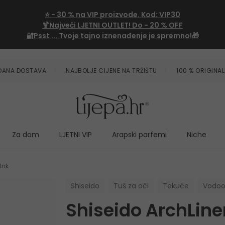
⭐
- 30 %
na VIP proizvode. Kod:
VIP30
🍹Najveći LJETNI OUTLET!
Do - 20 % OFF
🔐Psst ... Tvoje tajno iznenađenje je spremno!🎁
ZDANA DOSTAVA
NAJBOLJE CIJENE NA TRŽIŠTU
100 % ORIGINAL
Za dom
LJETNI VIP
Arapski parfemi
Niche
Ink
Shiseido
Tuš za oči
Tekuće
Vodoo
Shiseido ArchLiner