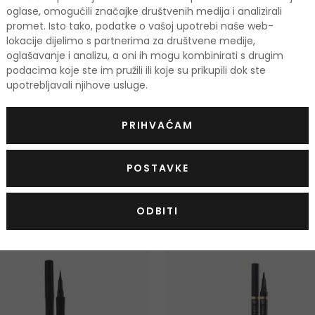
Popis sastojaka se može promijeniti. Savjetuj
oglase, omogućili značajke društvenih medija i analizirali
kupljenom proizvodu.
promet. Isto tako, podatke o vašoj upotrebi naše web-
lokacije dijelimo s partnerima za društvene medije,
Vrsta proizvoda
Tekuće
oglašavanje i analizu, a oni ih mogu kombinirati s drugim
podacima koje ste im pružili ili koje su prikupili dok ste
Vodootporan
DA
upotrebljavali njihove usluge.
Boja
crna
PRIHVAĆAM
POSTAVKE
odi
ODBITI
KOD: OUTLET20