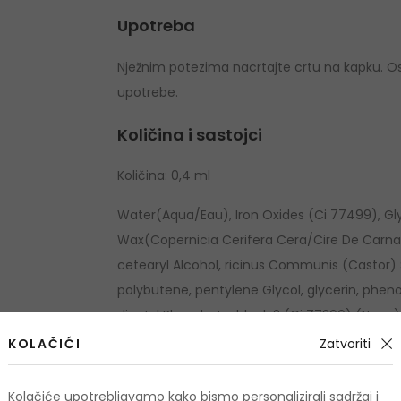
Upotreba
Nježnim potezima nacrtajte crtu na kapku. Ost
upotrebe.
Količina i sastojci
Količina: 0,4 ml
Water(Aqua/Eau), Iron Oxides (Ci 77499), Gly
Wax(Copernicia Cerifera Cera/Cire De Carna
cetearyl Alcohol, ricinus Communis (Castor) 
polybutene, pentylene Glycol, glycerin, phen
dicetyl Phosphate, black 2 (Ci 77266) (Nano)
potassium Sorbate, laureth-21, sodium Hydro
KOLAČIĆI
Zatvoriti
dehydroacetic Acid, lecithin, tocopherol, ascor
Kolačiće upotrebljavamo kako bismo personalizirali sadržaj i