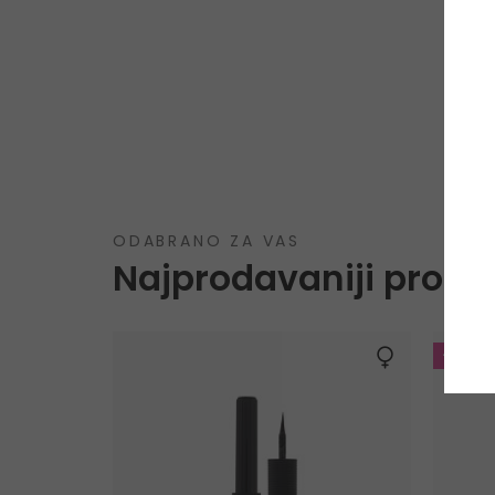
ODABRANO ZA VAS
Najprodavaniji proizv
-20%. 