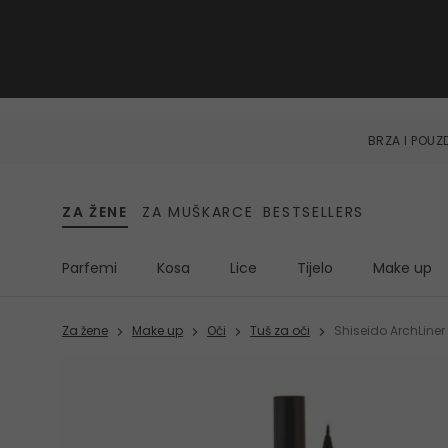
BRZA I POU
ZA ŽENE
ZA MUŠKARCE
BESTSELLERS
Parfemi
Kosa
Lice
Tijelo
Make up
Za žene
Make up
Oči
Tuš za oči
Shiseido ArchLiner 