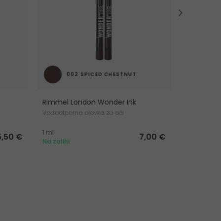
002 SPICED CHESTNUT
11 
Rimmel London Wonder Ink
BOURJOIS P
Vodootporna olovka za oči
Dugotrajna 
1 ml
0,8 ml
5,50 €
7,00 €
Na zalihi
Na zalihi 2 