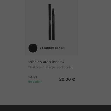
01 SHIBUI BLACK
Shiseido ArchLiner Ink
Mlijeko za čišćenje i vodica 2u1
0,4 ml
20,00 €
Na zalihi