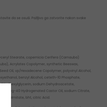
avite da se osuši. Pažljivo ga zatvorite nakon svake
ceryl Stearate, copernicia Cerifera (Carnauba)
uba), Acrylates Copolymer, synthetic Beeswax,
Seed Oil, vp/Hexadecene Copolymer, polyvinyl Alcohol,
oxyethanol, benzyl Alcohol, ceteth-10 Phosphate,
, Ethylhexylglycerin, sodium Dehydroacetate,
xide, peg-40 Hydrogenated Castor Oil, sodium Citrate,
byl Palmitate, bht, citric Acid.