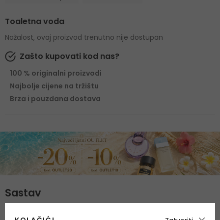
Toaletna voda
Nažalost, ovaj proizvod trenutno nije dostupan
Zašto kupovati kod nas?
100 % originalni proizvodi
Najbolje cijene na tržištu
Brza i pouzdana dostava
Sastav
Gornje note