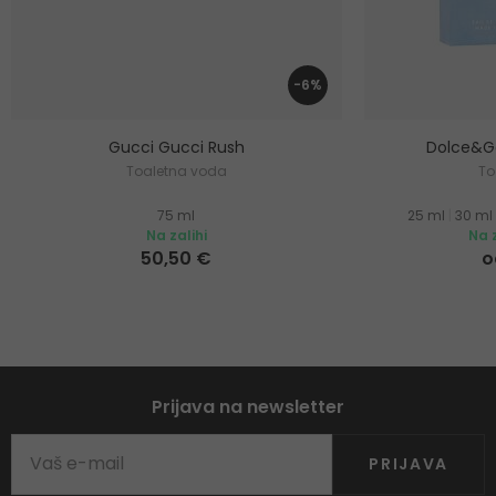
-6%
Gucci Gucci Rush
Dolce&Ga
Toaletna voda
To
75 ml
25 ml
|
30 ml
Na zalihi
Na z
50,50 €
o
Prijava na newsletter
PRIJAVA