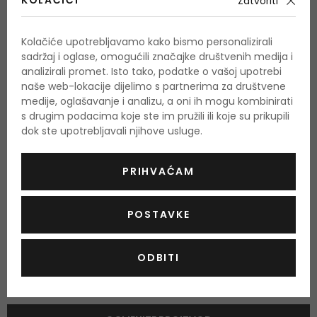
KOLAČIĆI
Zatvoriti
frezija, mandarinova narančina aroma, bijela ruža
Srednje note
Kolačiće upotrebljavamo kako bismo personalizirali
ljiljan, jasmin, cvijet naranče, cimet, tuberoza
sadržaj i oglase, omogućili značajke društvenih medija i
analizirali promet. Isto tako, podatke o vašoj upotrebi
Bazne note
naše web-lokacije dijelimo s partnerima za društvene
vanilija, kedar, brazilsko ružino stablo
medije, oglašavanje i analizu, a oni ih mogu kombinirati
s drugim podacima koje ste im pružili ili koje su prikupili
dok ste upotrebljavali njihove usluge.
O proizvodu
PRIHVAĆAM
OPIS
OCJENA
OSTALE INFORMACIJE
POSTAVKE
ODBITI
Još nema recenzija za ovaj proizvod.