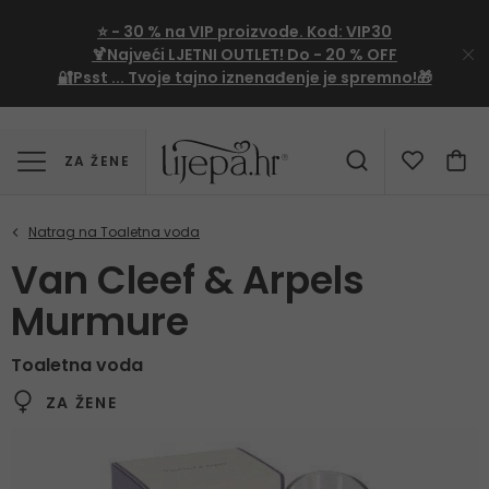
⭐
- 30 %
na VIP proizvode. Kod:
VIP30
🍹Najveći LJETNI OUTLET!
Do - 20 % OFF
🔐Psst ... Tvoje tajno iznenađenje je spremno!🎁
ZA ŽENE
Van Cleef & Arpels
Murmure
Toaletna voda
ZA ŽENE