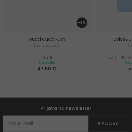
-8%
Gucci Gucci Rush
Dolce&Ga
Toaletna voda
To
75 ml
25 ml
|
30 ml
Na zalihi
Na z
47,50 €
o
Prijava na newsletter
PRIJAVA