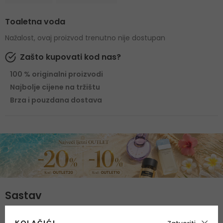
Toaletna voda
Nažalost, ovaj proizvod trenutno nije dostupan
Zašto kupovati kod nas?
100 % originalni proizvodi
Najbolje cijene na tržištu
Brza i pouzdana dostava
Sastav
Gornje note