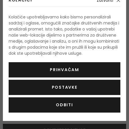
KOLAČIĆI
Zatvoriti
limun
Srednje note
Kolačiće upotrebljavamo kako bismo personalizirali
jasmin, đurđevak, ruža, malina, breskva, tuberoza, šljiva
sadržaj i oglase, omogućili značajke društvenih medija i
analizirali promet. Isto tako, podatke o vašoj upotrebi
Bazne note
naše web-lokacije dijelimo s partnerima za društvene
ambra, kedar, vanilija
medije, oglašavanje i analizu, a oni ih mogu kombinirati
s drugim podacima koje ste im pružili ili koje su prikupili
dok ste upotrebljavali njihove usluge.
O proizvodu
PRIHVAĆAM
OPIS
OCJENA
POSTAVKE
ODBITI
Još nema recenzija za ovaj proizvod.