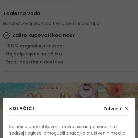
Toaletna voda
Nažalost, ovaj proizvod trenutno nije dostupan
Zašto kupovati kod nas?
100 % originalni proizvodi
Najbolje cijene na tržištu
Brza i pouzdana dostava
KOLAČIĆI
Zatvoriti
Sastav
Kolačiće upotrebljavamo kako bismo personalizirali
sadržaj i oglase, omogućili značajke društvenih medija i
Gornje note