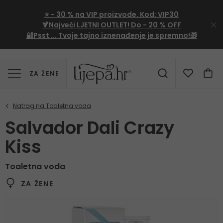
⭐
- 30 %
na VIP proizvode. Kod:
VIP30
🍹Najveći LJETNI OUTLET!
Do - 20 % OFF
🔐Psst ... Tvoje tajno iznenađenje je spremno!🎁
ZA ŽENE
Salvador Dali Crazy
Kiss
Toaletna voda
ZA ŽENE