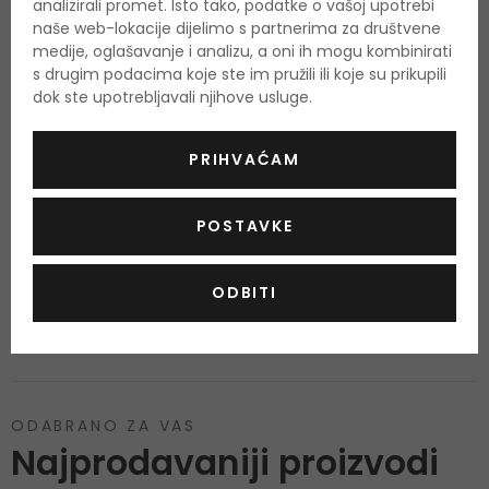
analizirali promet. Isto tako, podatke o vašoj upotrebi
bergamot, grejp, breskva
naše web-lokacije dijelimo s partnerima za društvene
Srednje note
medije, oglašavanje i analizu, a oni ih mogu kombinirati
s drugim podacima koje ste im pružili ili koje su prikupili
jasmin, đurđevak, ruža
dok ste upotrebljavali njihove usluge.
Bazne note
vanilija, mošus, sandalovo drvo
PRIHVAĆAM
POSTAVKE
O proizvodu
OPIS
OCJENA
OSTALE INFORMACIJE
ODBITI
ODABRANO ZA VAS
Najprodavaniji proizvodi