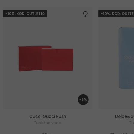
-10%. KOD: OUTLET10
-10%. KOD: OUTLE
-6%
Gucci Gucci Rush
Dolce&Ga
Toaletna voda
To