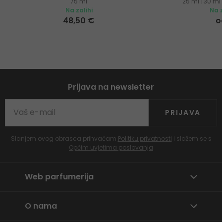
75 ml
25 ml
|
30 ml
Na zalihi
Na z
48,50 €
o
Prijava na newsletter
PRIJAVA
Slanjem ovog obrasca prihvaćam
Politiku privatnosti
i slažem se s
Općim uvjetima poslovanja
Web parfumerija
O nama