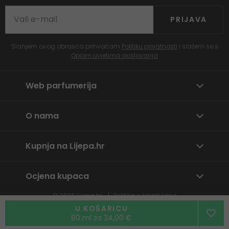
PRIJAVA
Slanjem ovog obrasca prihvaćam
Politiku privatnosti
i slažem se s
Općim uvjetima poslovanja
Web parfumerija
O nama
Kupnja na Lijepa.hr
Ocjena kupaca
© 2026
Lijepa.hr
Politika o kolačićima
Prijavite neprikladan sadržaj
U KOŠARICU
80 ml za 34,00 €
By
wpj.cz