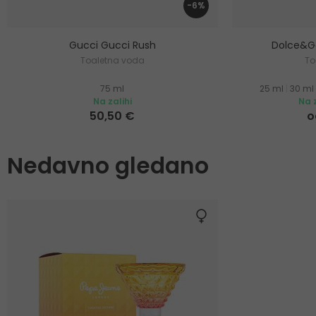
-6%
Gucci Gucci Rush
Dolce&Ga
Toaletna voda
To
75 ml
25 ml
|
30 ml
Na zalihi
Na z
50,50 €
o
Nedavno gledano