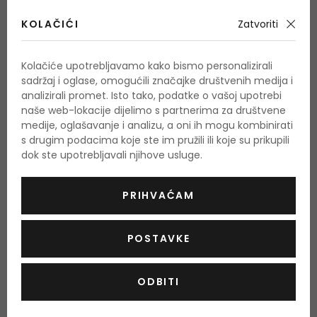
cvijet tiare, limunov cvijet
KOLAČIĆI
Zatvoriti
Bazne note
karameliziran sladkor, mošus, sandalovo drvo, ambra
Kolačiće upotrebljavamo kako bismo personalizirali
sadržaj i oglase, omogućili značajke društvenih medija i
analizirali promet. Isto tako, podatke o vašoj upotrebi
O proizvodu
naše web-lokacije dijelimo s partnerima za društvene
medije, oglašavanje i analizu, a oni ih mogu kombinirati
OPIS
OCJENA
s drugim podacima koje ste im pružili ili koje su prikupili
dok ste upotrebljavali njihove usluge.
PRIHVAĆAM
Još nema recenzija za ovaj proizvod.
Budite prvi.
POSTAVKE
OCIJENITE PROIZVOD
ODBITI
Podaci o dobivanju ocjena