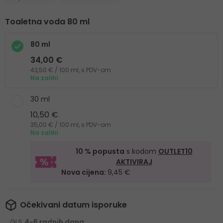
Toaletna voda 80 ml
80 ml
34,00 €
42,50 € / 100 ml, s PDV-om
Na zalihi
30 ml
10,50 €
35,00 € / 100 ml, s PDV-om
Na zalihi
10 % popusta
s kodom
OUTLET10
AKTIVIRAJ
Nova cijena:
9,45 €
Očekivani datum isporuke
GLS
4-6 radnih dana