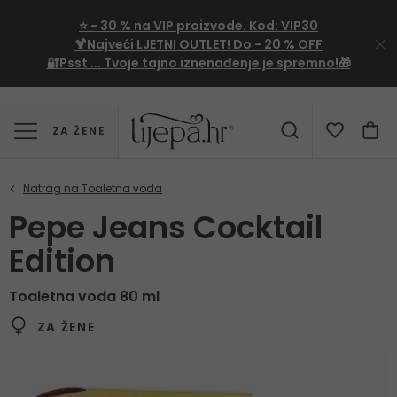
⭐
- 30 %
na VIP proizvode. Kod:
VIP30
🍹Najveći LJETNI OUTLET!
Do - 20 % OFF
🔐Psst ... Tvoje tajno iznenađenje je spremno!🎁
ZA ŽENE
Pepe Jeans Cocktail
Edition
Toaletna voda 80 ml
ZA ŽENE