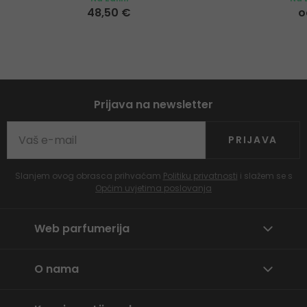
48,50 €
o
Prijava na newsletter
PRIJAVA
Slanjem ovog obrasca prihvaćam
Politiku privatnosti
i slažem se s
Općim uvjetima poslovanja
Web parfumerija
O nama