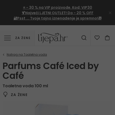
⭐
- 30 %
na VIP proizvode. Kod:
VIP30
🍹Najveći LJETNI OUTLET!
Do - 20 % OFF
🔐Psst ... Tvoje tajno iznenađenje je spremno!🎁
ZA ŽENE
Parfums Café Iced by
Café
Toaletna voda 100 ml
ZA ŽENE