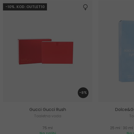
-10%. KOD: OUTLET10
-8%
Gucci Gucci Rush
Dolce&Ga
Toaletna voda
To
75 ml
25 ml
|
30 ml
Na zalihi
Na z