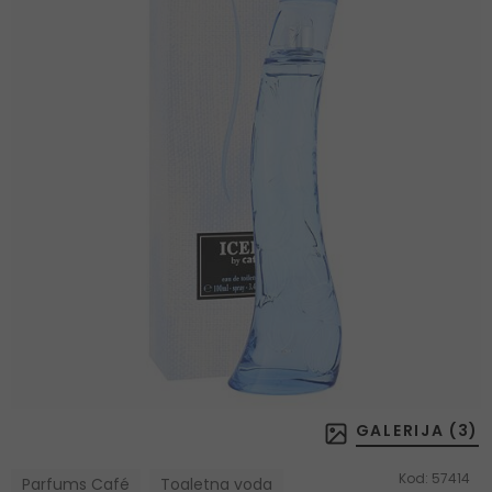
GALERIJA (
3
)
Kod:
57414
Parfums Café
Toaletna voda