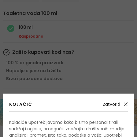
Toaletna voda 100 ml
100 ml
Rasprodano
Zašto kupovati kod nas?
100 % originalni proizvodi
Najbolje cijene na tržištu
Brza i pouzdana dostava
KOLAČIĆI
Zatvoriti
Kolačiće upotrebljavamo kako bismo personalizirali
sadržaj i oglase, omogućili značajke društvenih medija i
analizirali promet. Isto tako, podatke o vašoj upotrebi