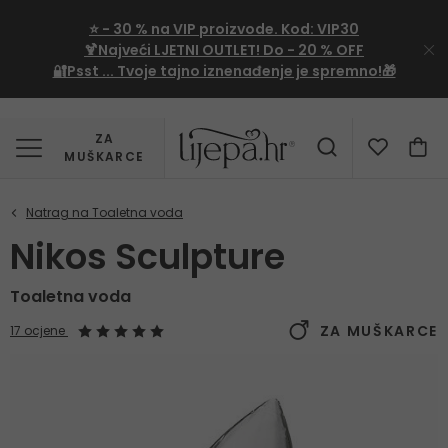
⭐
- 30 %
na VIP proizvode. Kod:
VIP30
🍹Najveći LJETNI OUTLET!
Do - 20 % OFF
🔐Psst ... Tvoje tajno iznenađenje je spremno!🎁
ZA
MUŠKARCE
Nikos Sculpture
Toaletna voda
ZA MUŠKARCE
17 ocjene