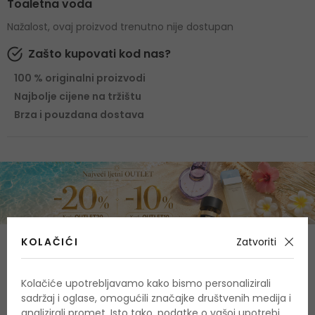
Toaletna voda
Nažalost, ovaj proizvod trenutno nije dostupan
Zašto kupovati kod nas?
100 % originalni proizvodi
Najbolje cijene na tržištu
Brza i pouzdana dostava
KOLAČIĆI
Zatvoriti
Sastav
Gornje note
Kolačiće upotrebljavamo kako bismo personalizirali
bergamot, cvijet naranče, mandarinova narančina aroma,
sadržaj i oglase, omogućili značajke društvenih medija i
limun
analizirali promet. Isto tako, podatke o vašoj upotrebi