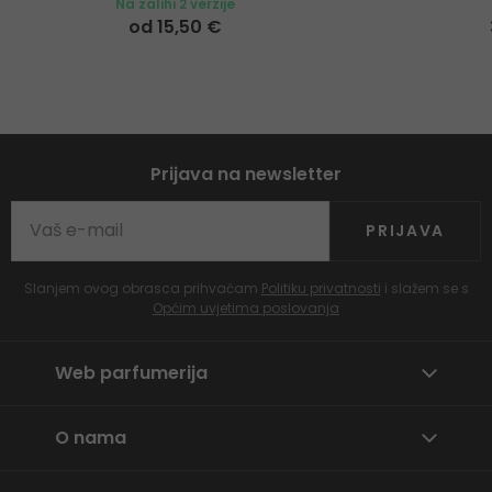
Na zalihi 2 verzije
od 15,50 €
Prijava na newsletter
PRIJAVA
Slanjem ovog obrasca prihvaćam
Politiku privatnosti
i slažem se s
Općim uvjetima poslovanja
Web parfumerija
O nama