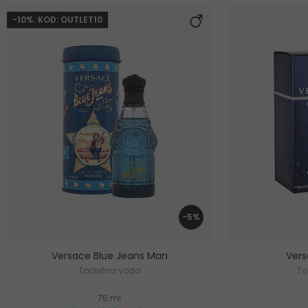
-10%. KOD: OUTLET10
-5%
Versace Blue Jeans Man
Ver
Toaletna voda
To
75 ml