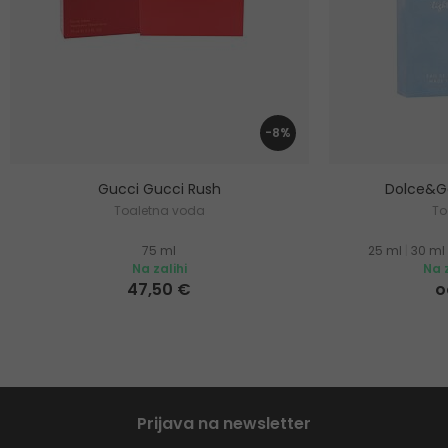
-8%
Gucci Gucci Rush
Dolce&Ga
Toaletna voda
To
75 ml
25 ml
|
30 ml
Na zalihi
Na z
47,50 €
o
Prijava na newsletter