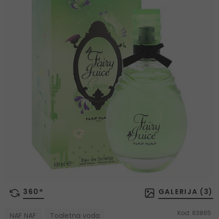
360°
GALERIJA (
3
)
Kod:
63865
NAF NAF
Toaletna voda