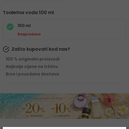
Toaletna voda 100 ml
100 ml
Rasprodano
Zašto kupovati kod nas?
100 % originalni proizvodi
Najbolje cijene na tržištu
Brza i pouzdana dostava