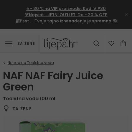
⭐
- 30 %
na VIP proizvode. Kod:
VIP30
🍹Najveći LJETNI OUTLET!
Do - 20 % OFF
🔐Psst ... Tvoje tajno iznenađenje je spremno!🎁
ZA ŽENE
NAF NAF Fairy Juice
Green
Toaletna voda 100 ml
ZA ŽENE