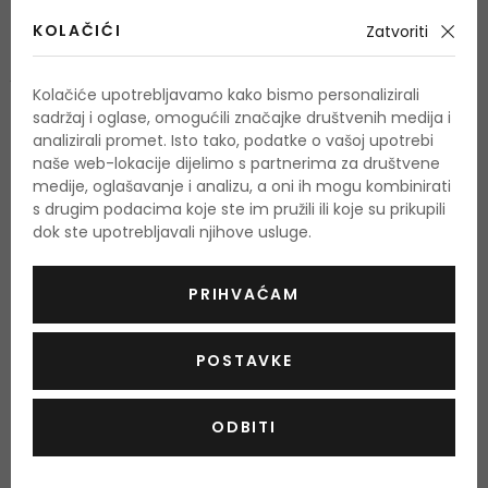
Sastav
KOLAČIĆI
Zatvoriti
Gornje note
jabuka, Cassis, yuzu
Kolačiće upotrebljavamo kako bismo personalizirali
Srednje note
sadržaj i oglase, omogućili značajke društvenih medija i
ruža, lotos, magnolija
analizirali promet. Isto tako, podatke o vašoj upotrebi
naše web-lokacije dijelimo s partnerima za društvene
Bazne note
medije, oglašavanje i analizu, a oni ih mogu kombinirati
bijeli rum, kedar, kašmeran
s drugim podacima koje ste im pružili ili koje su prikupili
dok ste upotrebljavali njihove usluge.
O proizvodu
PRIHVAĆAM
OPIS
OCJENA
POSTAVKE
ODBITI
Još nema recenzija za ovaj proizvod.
Budite prvi.