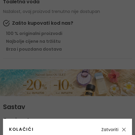
Toaletna voda
Nažalost, ovaj proizvod trenutno nije dostupan
Zašto kupovati kod nas?
100 % originalni proizvodi
Najbolje cijene na tržištu
Brza i pouzdana dostava
Sastav
Gornje note
klementina, naranča
KOLAČIĆI
Zatvoriti