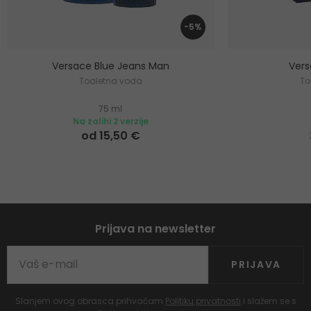
-5%
Versace Blue Jeans Man
Ver
Toaletna voda
To
75 ml
Na zalihi 2 verzije
od 15,50 €
Prijava na newsletter
PRIJAVA
Slanjem ovog obrasca prihvaćam
Politiku privatnosti
i slažem se s