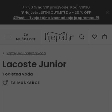
⭐
- 30 %
na VIP proizvode. Kod:
VIP30
🍹Najveći LJETNI OUTLET!
Do - 20 % OFF
🔐Psst ... Tvoje tajno iznenađenje je spremno!🎁
ZA
MUŠKARCE
Lacoste Junior
Toaletna voda
ZA MUŠKARCE