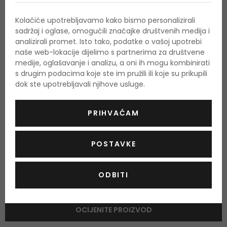
Srednje note
malina, jagoda
Kolačiće upotrebljavamo kako bismo personalizirali
sadržaj i oglase, omogućili značajke društvenih medija i
Bazne note
analizirali promet. Isto tako, podatke o vašoj upotrebi
metvica, mošus
naše web-lokacije dijelimo s partnerima za društvene
medije, oglašavanje i analizu, a oni ih mogu kombinirati
s drugim podacima koje ste im pružili ili koje su prikupili
dok ste upotrebljavali njihove usluge.
O proizvodu
OPIS
OCJENA
OSTALE INFORMACIJE
PRIHVAĆAM
POSTAVKE
ODBITI
Još nema recenzija za ovaj proizvod.
OCIJENITE PROIZVOD