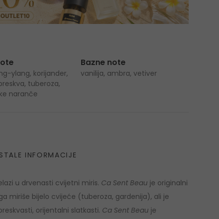
note
Bazne note
ng-ylang, korijander,
vanilija, ambra, vetiver
breskva, tuberoza,
ičke naranče
STALE INFORMACIJE
elazi u drvenasti cvijetni miris.
Ca Sent Beau
je originalni
a miriše bijelo cvijeće (tuberoza, gardenija), ali je
skvasti, orijentalni slatkasti.
Ca Sent Beau
je