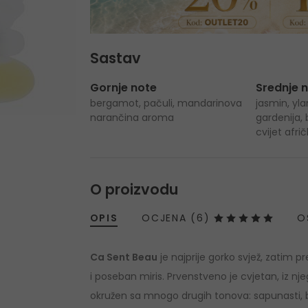
Sastav
Gornje note
Srednje 
bergamot, pačuli, mandarinova
jasmin, yla
narančina aroma
gardenija, 
cvijet afr
O proizvodu
OPIS
OCJENA (6)
O
Ca Sent Beau
je najprije gorko svjež, zatim pr
i poseban miris. Prvenstveno je cvjetan, iz njeg
okružen sa mnogo drugih tonova: sapunasti, bre