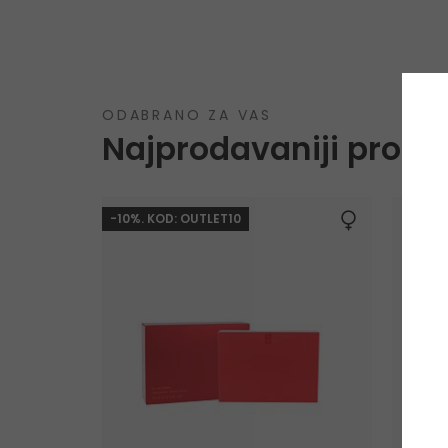
ODABRANO ZA VAS
Najprodavaniji proizv
-10%. KOD: OUTLET10