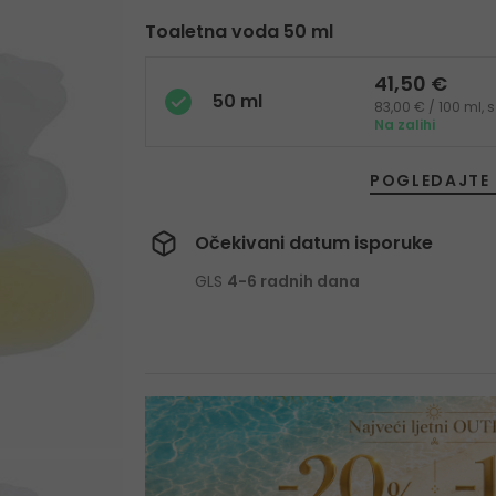
Toaletna voda 50 ml
41,50 €
50 ml
83,00 € / 100 ml,
Na zalihi
POGLEDAJTE 
Očekivani datum isporuke
GLS
4-6 radnih dana