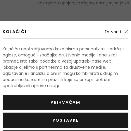
razmjerno opojan, izražajan, namijenjen je za ž
KOLAČIĆI
Zatvoriti
odi
Kolačiće upotrebljavamo kako bismo personalizirali sadržaj i
oglase, omogućili značajke društvenih medija i analizirali
promet. Isto tako, podatke o vašoj upotrebi naše web-
-10%. KOD: OUTLET10
lokacije dijelimo s partnerima za društvene medije,
oglašavanje i analizu, a oni ih mogu kombinirati s drugim
podacima koje ste im pružili ili koje su prikupili dok ste
upotrebljavali njihove usluge.
PRIHVAĆAM
POSTAVKE