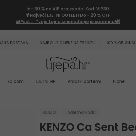
⭐
- 30 %
na VIP proizvode. Kod:
VIP30
🍹Najveći LJETNI OUTLET!
Do - 20 % OFF
🔐Psst ... Tvoje tajno iznenađenje je spremno!🎁
ZDANA DOSTAVA
NAJBOLJE CIJENE NA TRŽIŠTU
100 % ORIGINAL
Za dom
LJETNI VIP
Arapski parfemi
Niche
KENZO
Toaletna voda
KENZO Ca Sent B