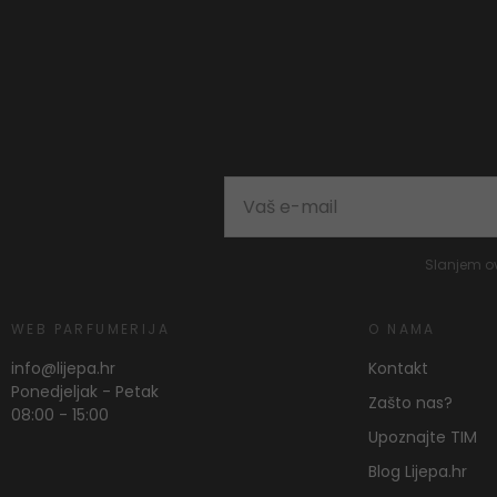
Slanjem o
WEB PARFUMERIJA
O NAMA
info@lijepa.hr
Kontakt
Ponedjeljak - Petak
Zašto nas?
08:00 - 15:00
Upoznajte TIM
Blog Lijepa.hr