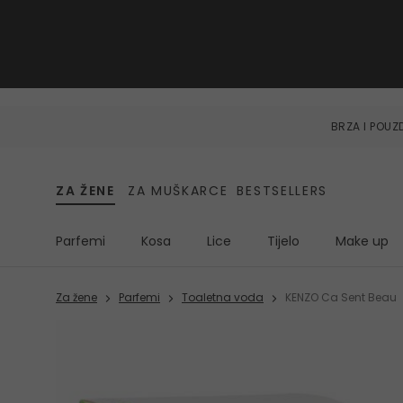
BRZA I POU
ZA ŽENE
ZA MUŠKARCE
BESTSELLERS
Parfemi
Kosa
Lice
Tijelo
Make up
Za žene
Parfemi
Toaletna voda
KENZO Ca Sent Beau