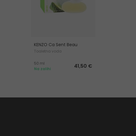
KENZO Ca Sent Beau
Toaletna voda
50 ml
41,50 €
Na zalihi