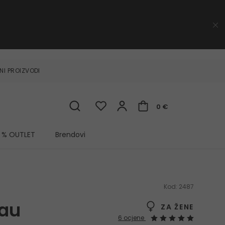
NI PROIZVODI
0 €
% OUTLET
Brendovi
Kod:
2487
eau
ZA ŽENE
6 ocjene