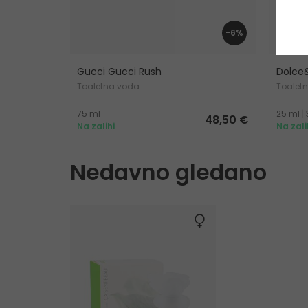
-6%
Gucci Gucci Rush
Dolce
Toaletna voda
Toalet
75 ml
25 ml
|
48,50 €
Na zalihi
Na zali
Nedavno gledano