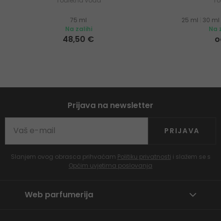
Toaletna voda
To
75 ml
25 ml
|
30 ml
Na zalihi
Na z
48,50 €
o
Prijava na newsletter
PRIJAVA
Slanjem ovog obrasca prihvaćam
Politiku privatnosti
i slažem se s
Općim uvjetima poslovanja
Web parfumerija