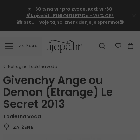
⭐
- 30 %
na VIP proizvode. Kod:
VIP30
🍹Najveći LJETNI OUTLET!
Do - 20 % OFF
🔐Psst ... Tvoje tajno iznenađenje je spremno!🎁
ZA ŽENE
Givenchy Ange ou
Demon (Etrange) Le
Secret 2013
Toaletna voda
ZA ŽENE