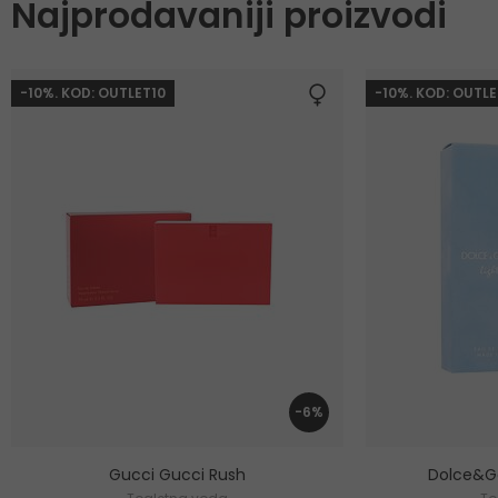
Najprodavaniji proizvodi
-10%. KOD: OUTLET10
-10%. KOD: OUTLE
-6%
Gucci Gucci Rush
Dolce&Ga