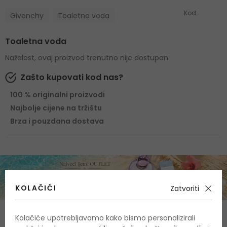
Kod:
Givenchy
Toaletna voda
Toaletna voda
Nažalost, ovaj proizvod trenutno nije dostupan
Zašto kupovati kod nas?
100 % originalni proizvodi
Najbolje cijene na tržištu
Brza i pouzdana dostava
KOLAČIĆI
Zatvoriti
Sastav
Kolačiće upotrebljavamo kako bismo personalizirali